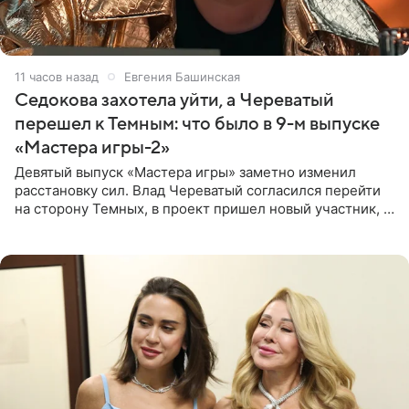
11 часов назад
Евгения Башинская
Седокова захотела уйти, а Череватый
перешел к Темным: что было в 9-м выпуске
«Мастера игры-2»
Девятый выпуск «Мастера игры» заметно изменил
расстановку сил. Влад Череватый согласился перейти
на сторону Темных, в проект пришел новый участник, а
Курбан Омаров и Анна Седокова оказались под таким
давлением.