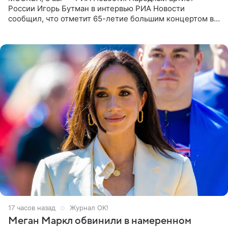
России Игорь Бутман в интервью РИА Новости
сообщил, что отметит 65-летие большим концертом в
Кремлевском дворце, а вместе с ним на сцену выйдут
его друзья —
17 часов назад
Журнал OK!
Меган Маркл обвинили в намеренном