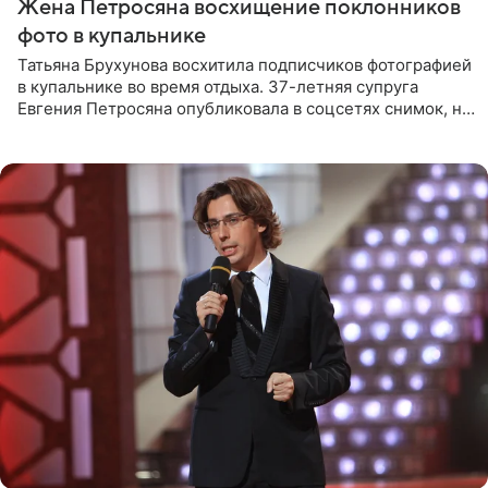
Жена Петросяна восхищение поклонников
фото в купальнике
Татьяна Брухунова восхитила подписчиков фотографией
в купальнике во время отдыха. 37-летняя супруга
Евгения Петросяна опубликовала в соцсетях снимок, на
котором позирует у бассейна в белоснежном монокини
с