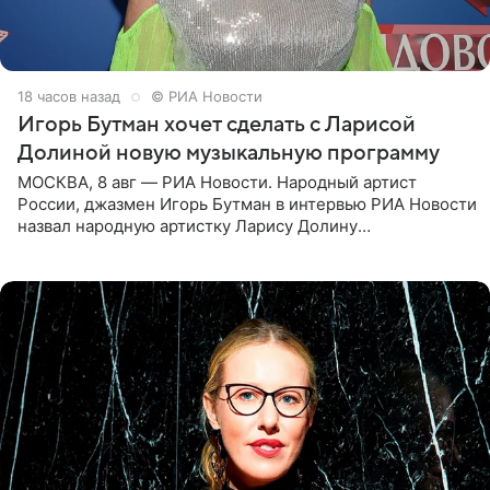
18 часов назад
© РИА Новости
Игорь Бутман хочет сделать с Ларисой
Долиной новую музыкальную программу
МОСКВА, 8 авг — РИА Новости. Народный артист
России, джазмен Игорь Бутман в интервью РИА Новости
назвал народную артистку Ларису Долину
великолепной певицей и рассказал о желании сделать с
ней новую совместную