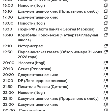
16:00
Новости (Itogi)
16:10
Документальное кино (Приравнено к хлебу)
17:00
Документальное кино
18:00
Новости (Itogi)
18:10
Люди РФ (Вахта памяти Сергея Маркова)
18:40
Корабелы Прионежья (Четвертая плавучая
школа)
19:10
Историограф
19:50
Парламентская газета (Обзор номера 31 июля
2026 года)
20:00
Новости (Itogi)
20:10
Сенат (Репортаж)
20:20
Документальное кино
21:00
DF (Легендарные земляки)
21:50
Писатели России (Детство)
22:00
Новости (Itogi)
22:10
Документальное кино (Приравнено к хлебу)
23:00
Документальное кино
00:00
Сенатинформ