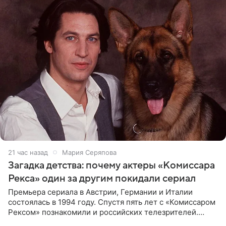
21 час назад
Мария Серяпова
Загадка детства: почему актеры «Комиссара
Рекса» один за другим покидали сериал
Премьера сериала в Австрии, Германии и Италии
состоялась в 1994 году. Спустя пять лет с «Комиссаром
Рексом» познакомили и российских телезрителей.
Необычайно умная собака мгновенно влюбляла в себя