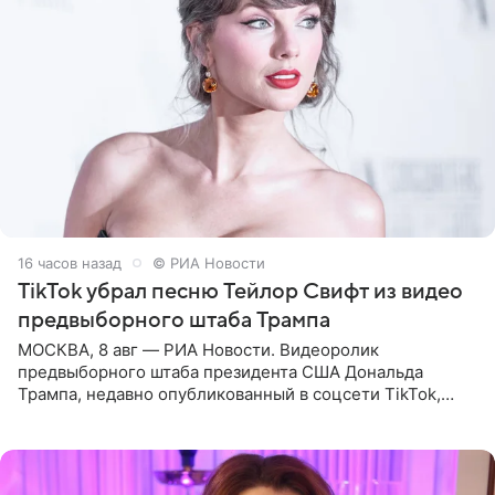
16 часов назад
© РИА Новости
TikTok убрал песню Тейлор Свифт из видео
предвыборного штаба Трампа
МОСКВА, 8 авг — РИА Новости. Видеоролик
предвыборного штаба президента США Дональда
Трампа, недавно опубликованный в соцсети TikTok,
остался без звуковой дорожки в виде песни August
(«Август») американской