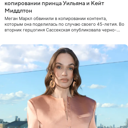
копировании принца Уильяма и Кейт
Миддлтон
Меган Маркл обвинили в копировании контента,
которым она поделилась по случаю своего 45-летия. Во
вторник герцогиня Сассекская опубликовала черно-
белую фотографию, на которой она прыгает в бассейн с
воздушными