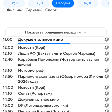
Пт, 7
Сб, 8
Сегодня
Пн, 10
Вт,
Фильмы
Сериалы
Спорт
Показать прошедшие передачи
11:00
Документальное кино
12:00
Новости (Itogi)
12:10
Люди РФ (Вахта памяти Сергея Маркова)
12:40
Корабелы Прионежья (Четвертая плавучая
школа)
13:10
Историограф
13:50
Парламентская газета (Обзор номера 31 июля
2026 года)
14:00
Новости (Itogi)
14:10
Сенат (Репортаж)
14:20
Документальное кино
15:00
DF (Легендарные земляки)
15:50
Писатели России (Детство)