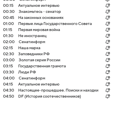
00:15
Актуальное интервью
00:30
Знакомьтесь - сенатор
00:45
На законных основаниях
01:00
Первые лица Государственного Совета
01:15
Первая мировая война
01:30
Не иностранец
02:00
Сенатинформ
02:15
Наша марка
02:30
Заповедники РФ
03:00
Золотая серия России
03:15
Государственная грамота
03:30
Люди РФ
04:00
Сенатинформ
04:15
Актуальное интервью
04:30
Настоящее-прошедшее. Поиски и находки
04:50
DF (История соотечественников)