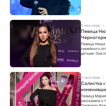
3 часа назад
Певица Нюш
Черногор
Певица Нюша 
семейного отп
детьми. Она п
городов. Ста
4 часа назад
Солистка «
изменивши
Певица Мария
рассказала о 
Парвизом Ясин