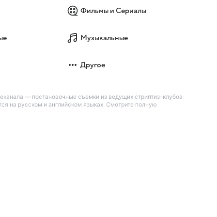
Фильмы и Сериалы
ые
Музыкальные
Другое
леканала — постановочные съемки из ведущих стриптиз-клубов
тся на русском и английском языках. Смотрите полную