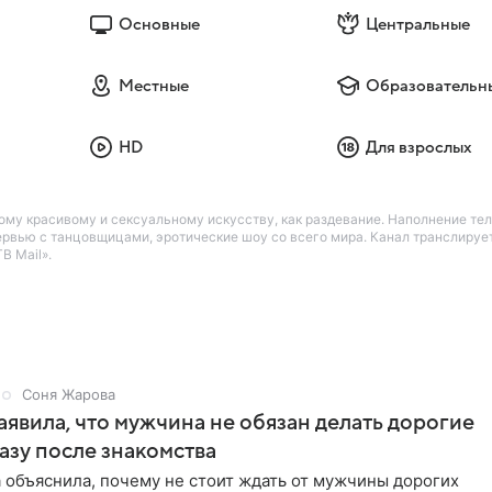
Основные
Центральные
Местные
Образовательн
HD
Для взрослых
му красивому и сексуальному искусству, как раздевание. Наполнение те
ервью с танцовщицами, эротические шоу со всего мира. Канал транслируе
В Mail».
Соня Жарова
аявила, что мужчина не обязан делать дорогие
азу после знакомства
 объяснила, почему не стоит ждать от мужчины дорогих