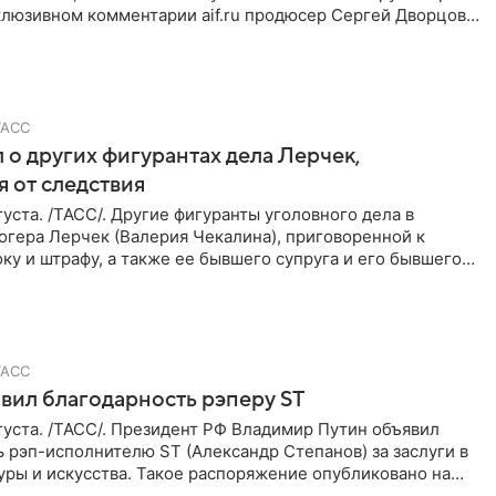
клюзивном комментарии aif.ru продюсер Сергей Дворцов
ТАСС
 о других фигурантах дела Лерчек,
 от следствия
уста. /ТАСС/. Другие фигуранты уголовного дела в
огера Лерчек (Валерия Чекалина), приговоренной к
ку и штрафу, а также ее бывшего супруга и его бывшего
ра,
ТАСС
вил благодарность рэперу ST
уста. /ТАСС/. Президент РФ Владимир Путин объявил
 рэп-исполнителю ST (Александр Степанов) за заслуги в
уры и искусства. Такое распоряжение опубликовано на