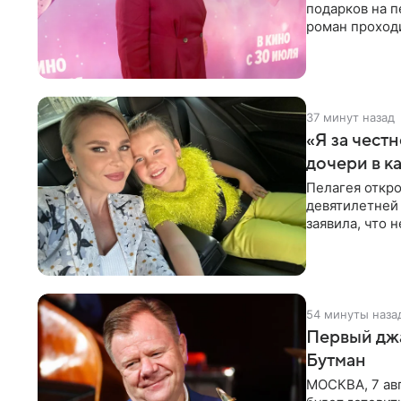
подарков на п
роман проходи
партнера бол
37 минут назад
«Я за честн
дочери в к
Пелагея откро
девятилетней
заявила, что 
Пелагея
54 минуты наза
Первый джа
Бутман
МОСКВА, 7 авг