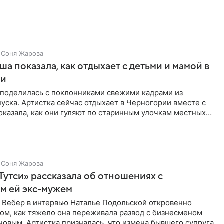
Соня Жарова
а показала, как отдыхает с детьми и мамой в
ии
поделилась с поклонниками свежими кадрами из
уска. Артистка сейчас отдыхает в Черногории вместе с
оказала, как они гуляют по старинным улочкам местных
ршей
Соня Жарова
Тутси» рассказала об отношениях с
м ей экс-мужем
 Вебер в интервью Наталье Подольской откровенно
том, как тяжело она переживала развод с бизнесменом
овым. Артистка призналась, что измена бывшего супруга