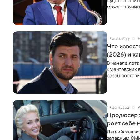
будет готовит
может появит
проработка
1 час назад
Что извест
(2026) и к
В начале лета
«Ментовских 
сезон постави
главной роли
1 час назад
Продюсер з
роет себе 
Латвийская эс
западным СМИ 