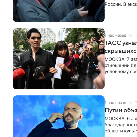
России. В экс
отметил, что
1 час назад
ТАСС узнал
скрывшихся
МОСКВА, 7 авг
отношении бл
условному сро
бизнес-партне
1 час назад
Путин объя
МОСКВА, 6 авг
благодарность
области культ
официальном