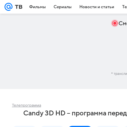
Фильмы
Сериалы
Новости и статьи
Те
См
* трансл
Телепрограмма
Candy 3D HD – программа пере