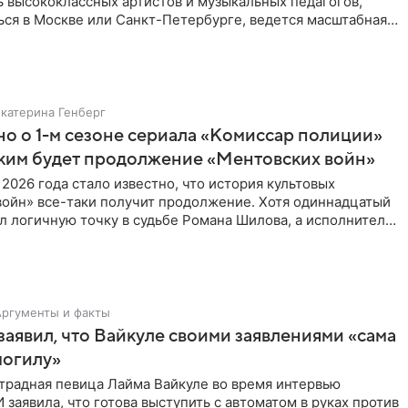
ь высококлассных артистов и музыкальных педагогов,
ься в Москве или Санкт-Петербурге, ведется масштабная
Екатерина Генберг
но о 1-м сезоне сериала «Комиссар полиции»
аким будет продолжение «Ментовских войн»
 2026 года стало известно, что история культовых
войн» все-таки получит продолжение. Хотя одиннадцатый
л логичную точку в судьбе Романа Шилова, а исполнитель
Аргументы и факты
аявил, что Вайкуле своими заявлениями «сама
могилу»
традная певица Лайма Вайкуле во время интервью
заявила, что готова выступить с автоматом в руках против