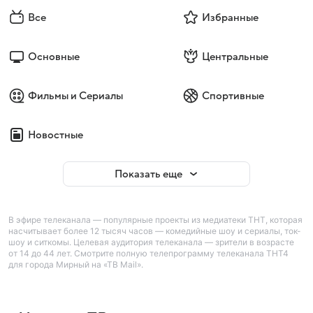
Все
Избранные
Основные
Центральные
Фильмы и Сериалы
Спортивные
Новостные
Показать еще
В эфире телеканала — популярные проекты из медиатеки ТНТ, которая
насчитывает более 12 тысяч часов — комедийные шоу и сериалы, ток-
шоу и ситкомы. Целевая аудитория телеканала — зрители в возрасте
от 14 до 44 лет. Смотрите полную телепрограмму телеканала ТНТ4
для города Мирный на «ТВ Mail».