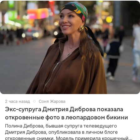
2 часа назад
Соня Жарова
Экс-супруга Дмитрия Диброва показала
откровенные фото в леопардовом бикини
Полина Диброва, бывшая супруга телеведущего
Дмитрия Диброва, опубликовала в личном блоге
откровенные снимки. Модель примерила крошечный