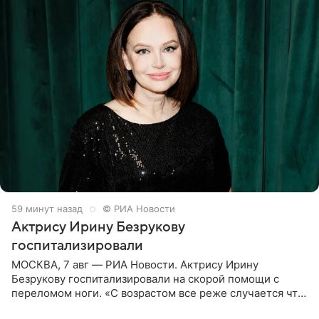
59 минут назад
© РИА Новости
Актрису Ирину Безрукову
госпитализировали
МОСКВА, 7 авг — РИА Новости. Актрису Ирину
Безрукову госпитализировали на скорой помощи с
переломом ноги. «С возрастом все реже случается что-
то впервые. Но у меня случилась необычная