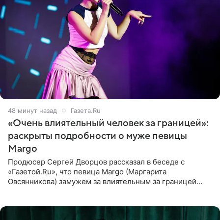
48 минут назад
Газета.Ru
«Очень влиятельный человек за границей»:
раскрыты подробности о муже певицы
Margo
Продюсер Сергей Дворцов рассказал в беседе с
«Газетой.Ru», что певица Margo (Маргарита
Овсянникова) замужем за влиятельным за границей
бизнесменом. По словам Дворцова, о браке протеже
Филиппа Киркорова в