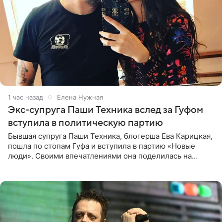
1 час назад
Елена Нужная
Экс-супруга Паши Техника вслед за Гуфом
вступила в политическую партию
Бывшая супруга Паши Техника, блогерша Ева Карицкая,
пошла по стопам Гуфа и вступила в партию «Новые
люди». Своими впечатлениями она поделилась на
личной странице в социальной сети, опубликовав
кадры со съезда