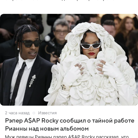
бикини с леопардовым принтом и устроила фотосессию
в гардеробной. В
2 часа назад
Известия
Рэпер A$AP Rocky сообщил о тайной работе
Рианны над новым альбомом
Муж певицы Рианны рэпер A$AP Rocky рассказал, что