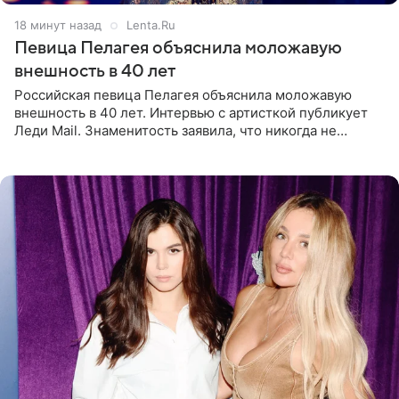
18 минут назад
Lenta.Ru
Певица Пелагея объяснила моложавую
внешность в 40 лет
Российская певица Пелагея объяснила моложавую
внешность в 40 лет. Интервью с артисткой публикует
Леди Mail. Знаменитость заявила, что никогда не
прибегала к филлерам. При этом она регулярно
посещает