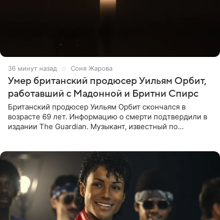
36 минут назад
Соня Жарова
Умер британский продюсер Уильям Орбит,
работавший с Мадонной и Бритни Спирс
Британский продюсер Уильям Орбит скончался в
возрасте 69 лет. Информацию о смерти подтвердили в
издании The Guardian. Музыкант, известный по
сотрудничеству с Мадонной, Бритни Спирс и
коллективами Blur и U2,