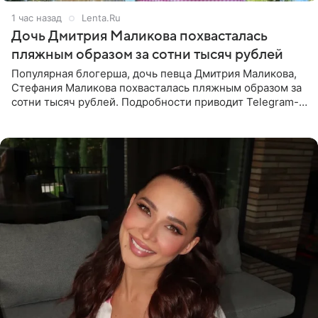
1 час назад
Lenta.Ru
Дочь Дмитрия Маликова похвасталась
пляжным образом за сотни тысяч рублей
Популярная блогерша, дочь певца Дмитрия Маликова,
Стефания Маликова похвасталась пляжным образом за
сотни тысяч рублей. Подробности приводит Telegram-
канал «Звездач». Редакторы канала обратили внимание
на