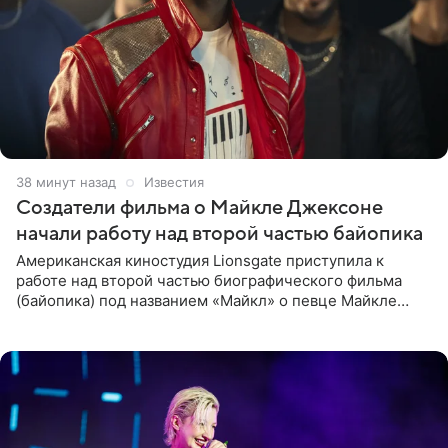
38 минут назад
Известия
Создатели фильма о Майкле Джексоне
начали работу над второй частью байопика
Американская киностудия Lionsgate приступила к
работе над второй частью биографического фильма
(байопика) под названием «Майкл» о певце Майкле
Джексоне. Об этом 6 августа сообщил онлайн-ресурс
Deadline