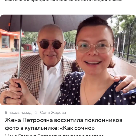
деталями личной встречи с герцогиней Сассекской,
пишет PageSix. По
9 часов назад
Соня Жарова
Жена Петросяна восхитила поклонников
фото в купальнике: «Как сочно»