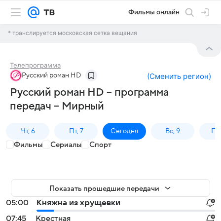
Фильмы онлайн
* транслируется московская сетка вещания
Телепрограмма
Русский роман HD
(
Сменить регион
)
Русский роман HD – программа
передач – Мирный
Чт, 6
Пт, 7
Сегодня
Вс, 9
Пн,
Фильмы
Сериалы
Спорт
Показать прошедшие передачи
05:00
Княжна из хрущевки
07:45
Крестная