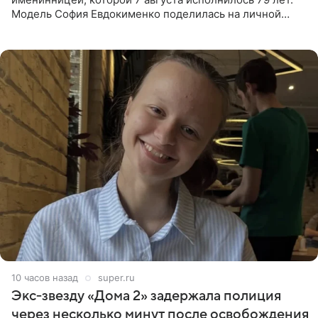
Модель София Евдокименко поделилась на личной
странице в социальной сети фотографией знаменитой
бабушки. На снимке
10 часов назад
super.ru
Экс‑звезду «Дома 2» задержала полиция
через несколько минут после освобождения