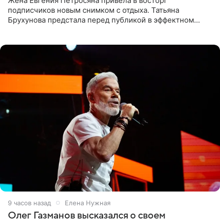
Жена Евгения Петросяна привела в восторг
подписчиков новым снимком с отдыха. Татьяна
Брухунова предстала перед публикой в эффектном
черно-сиреневом монокини, позируя прямо в бассейне.
«Ох, как сочно», «Татьяна,
9 часов назад
Елена Нужная
Олег Газманов высказался о своем