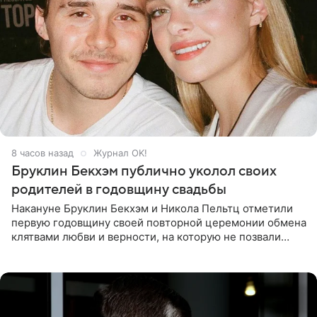
8 часов назад
Журнал OK!
Бруклин Бекхэм публично уколол своих
родителей в годовщину свадьбы
Накануне Бруклин Бекхэм и Никола Пельтц отметили
первую годовщину своей повторной церемонии обмена
клятвами любви и верности, на которую не позвали
никого из клана Бекхэм. По словам инсайдеров, пара
считает это