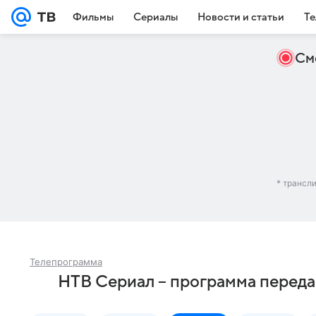
Фильмы
Сериалы
Новости и статьи
Те
См
* трансл
Телепрограмма
НТВ Сериал – программа перед