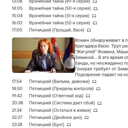
13:08
Врачебная тайна (49-я серия)
14:05
Врачебная тайна (50-я серия)
15:04
Врачебная тайна (51-я серия)
16:02
Врачебная тайна (52-я серия)
17:00
Пятницкий (Прощай, Вася)
Фомин обнаруживает в п
бригадира Васю. Труп р
"Жигулей" Фомина. Маши
Зиминой… В это время от
банды, но неожиданно п
Генерал требует от Зим
Подозрение падает на но
телерепортер, жестоко и
17:54
Пятницкий (Выпьем, девочки)
что это он слил информа
18:50
Пятницкий (Пределы контроля)
с помощью Олега и Вади
19:42
Пятницкий (Ответный ход)
20:38
Пятницкий (Система дает сбой)
21:34
Пятницкий (Остаться в живых)
22:27
Пятницкий (Двойное дно)
23:24
Пятницкий (Бунт)