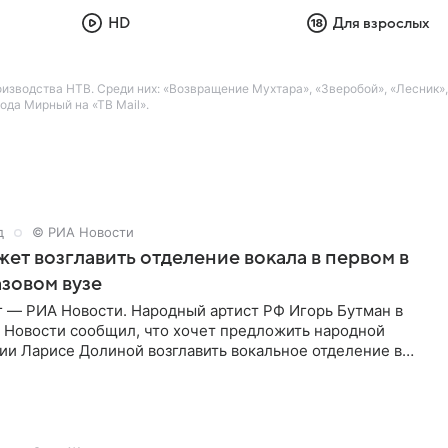
HD
Для взрослых
водства НТВ. Среди них: «Возвращение Мухтара», «Зверобой», «Лесник», «
да Мирный на «ТВ Mail».
д
© РИА Новости
ет возглавить отделение вокала в первом в
зовом вузе
г — РИА Новости. Народный артист РФ Игорь Бутман в
 Новости сообщил, что хочет предложить народной
ии Ларисе Долиной возглавить вокальное отделение в
сии