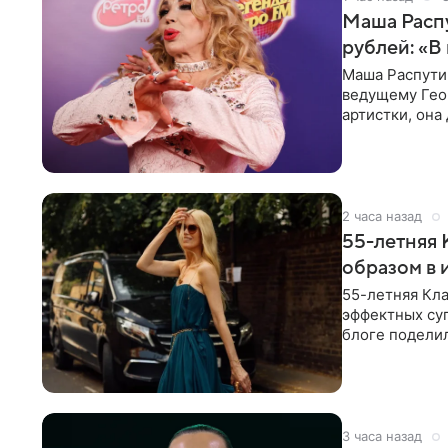
Маша Распу
рублей: «В
Маша Распути
ведущему Гео
артистки, она
себе жить,
2 часа назад
55-летняя
образом в 
55-летняя Кла
эффектных су
блоге поделил
роли гостьи,
3 часа назад