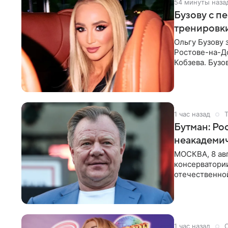
54 минуты наза
Бузову с п
тренировки
Ольгу Бузову 
Ростове-на-До
Кобзева. Бузо
утром,
1 час назад
Бутман: Ро
неакадеми
МОСКВА, 8 авг
консерватори
отечественной
исполнителей
1 час назад