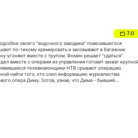
7.0
одсобке своего "водочного заводика" повесившегося
ешают по-тихому кремировать и засовывают в багажник
ну угоняют вместе с трупом. Фомин решает "сдаться"
дел вместе с операми из управления готовит захват крупно
оявившиеся телевизионщики НТВ срывают операцию.
иной найти того, кто слил информацию журналистам.
вого опера Диму. Зотов, узнав, что Дима - бывший
збивает его, а на следующий день Паша признается Роме,
цию, а пострадал невинный. Машина Фомина находится, и о
ма кремирует тело