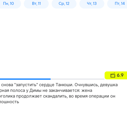
Пн, 10
Вт, 11
Ср, 12
Чт, 13
Пт, 14
6.9
 снова "запустить" сердце Танюши. Очнувшись, девушка
рная полоса у Димы не заканчивается: жена
оголика продолжает скандалить, во время операции он
лошность