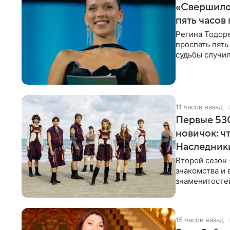
«Свершилос
пять часов
Регина Тодоре
проспать пять
судьбы случил
ребенком. Ар
11 часов назад
Первые 530
новичок: ч
Наследник
Второй сезон 
знакомства и 
знаменитостей
несколько дне
15 часов назад