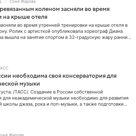
д
Соня Жарова
еревязанным коленом засняли во время
 на крыше отеля
засняли во время утренней тренировки на крыше отеля в
ну. Ролик с артисткой опубликовала хореограф Диана
ва вышла на занятие спортом в 32-градусную жару ранним
ТАСС
ссии необходима своя консерватория для
ческой музыки
уста. /ТАСС/. Создание в России собственной
и для неакадемической музыки необходимо для развития
 школы джаза, рока и поп-музыки, а также подготовки
 мирового
Соня Жарова