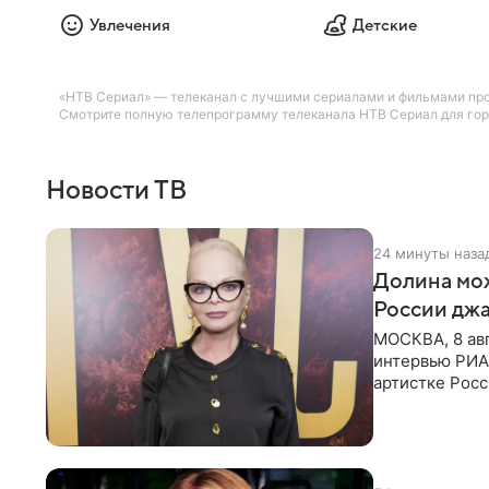
Увлечения
Детские
«НТВ Сериал» — телеканал с лучшими сериалами и фильмами произ
Смотрите полную телепрограмму телеканала НТВ Сериал для горо
Новости ТВ
24 минуты наза
Долина мож
России джа
МОСКВА, 8 ав
интервью РИА
артистке Росс
первом в Рос