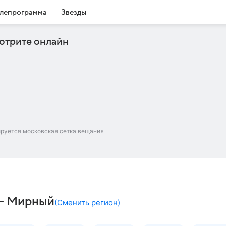
лепрограмма
Звезды
отрите онлайн
ируется московская сетка вещания
ч – Мирный
(
Сменить регион
)