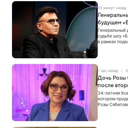
55 минут назад
Генеральны
будущем «Б
Генеральный 
судьбе шоу «Б
в рамках подк
доступен в
1 час назад
Дочь Розы 
после втор
34-летняя Кс
котором проде
Розы Сябитов
сообщений, н