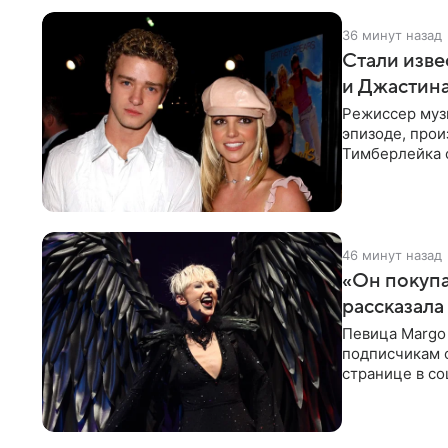
36 минут назад
Стали изве
и Джастин
Режиссер муз
эпизоде, про
Тимберлейка 
постановщика
46 минут назад
«Он покупа
рассказала
Певица Margo 
подписчикам о
странице в со
покупает мне 