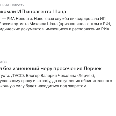
© РИА Новости
закрыли ИП иноагента Шаца
г — РИА Новости. Налоговая служба ликвидировала ИП
России артиста Михаила Шаца (признан иноагентом в РФ),
ридических документов, имеющихся в распоряжении РИА
ТАСС
л без изменений меру пресечения Лерчек
уста. /ТАСС/. Блогер Валерия Чекалина (Лерчек),
условному сроку и штрафу, до вступления обвинительного
аконную силу будет находиться под запретом
 действий. Об