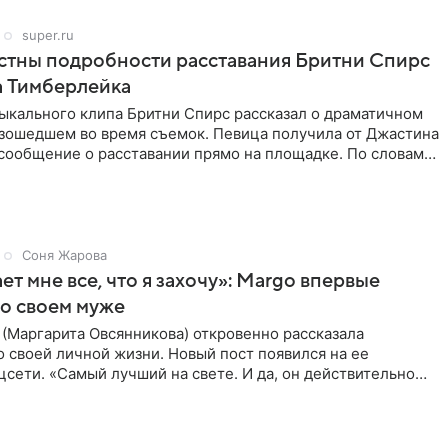
super.ru
стны подробности расставания Бритни Спирс
а Тимберлейка
ыкального клипа Бритни Спирс рассказал о драматичном
изошедшем во время съемок. Певица получила от Джастина
сообщение о расставании прямо на площадке. По словам
,
Соня Жарова
ет мне все, что я захочу»: Margo впервые
 о своем муже
(Маргарита Овсянникова) откровенно рассказала
 своей личной жизни. Новый пост появился на ее
цсети. «Самый лучший на свете. И да, он действительно
все, что я