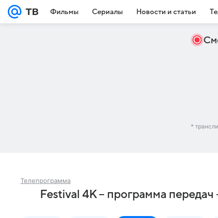
Фильмы
Сериалы
Новости и статьи
Те
См
* трансл
Телепрограмма
Festival 4K – программа переда