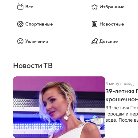
Все
Избранные
Спортивные
Новостные
Увлечения
Детские
Новости ТВ
6 минут назад
39-летняя 
крошечном 
39-летняя По
городам и пе
воде. После в
командой отп