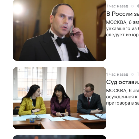
1 час назад
В России 
МОСКВА, 6 ав
уехавшего из 
следует из ю
Новости. Шац
1 час назад
Суд остави
МОСКВА, 6 авг
осужденная к 
приговора в з
определенных