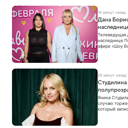
16 минут назад
Дана Борис
наследнице
Телеведущая 
наследнице По
эфире «Шоу Во
не считает св
26 минут назад
Студилина 
полупрозр
Янина Студили
случаю торже
который запис
вечернем