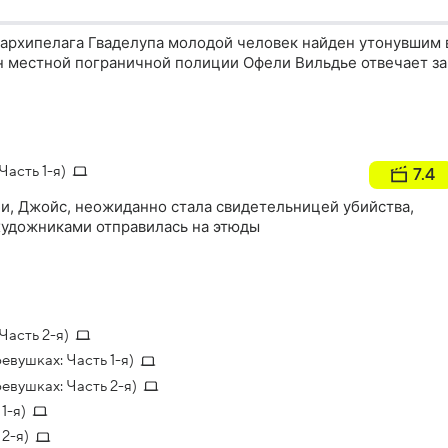
 архипелага Гваделупа молодой человек найден утонувшим 
н местной пограничной полиции Офели Вильдье отвечает за
асть 1-я)
7.4
и, Джойс, неожиданно стала свидетельницей убийства,
 художниками отправилась на этюды
Часть 2-я)
евушках: Часть 1-я)
евушках: Часть 2-я)
1-я)
2-я)