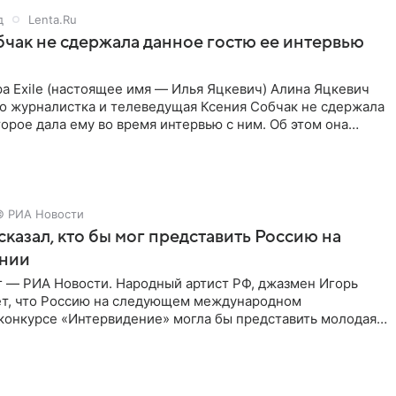
д
Lenta.Ru
чак не сдержала данное гостю ее интервью
а Exile (настоящее имя — Илья Яцкевич) Алина Яцкевич
то журналистка и телеведущая Ксения Собчак не сдержала
орое дала ему во время интервью с ним. Об этом она
© РИА Новости
сказал, кто бы мог представить Россию на
нии
г — РИА Новости. Народный артист РФ, джазмен Игорь
ет, что Россию на следующем международном
конкурсе «Интервидение» могла бы представить молодая
а Убель, так