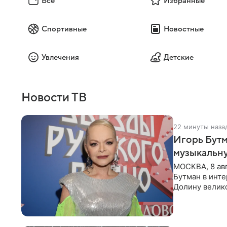
Все
Избранные
Спортивные
Новостные
Увлечения
Детские
Новости ТВ
22 минуты наза
Игорь Бутм
музыкальн
МОСКВА, 8 ав
Бутман в инт
Долину велико
новую совмес