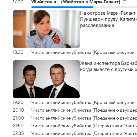
17:00
Убийства в... (Убийство в Мари-Галант)
На острове Мари-Галант
Пуншевом пруду. Капита
расследование
18:30
Чисто английские убийства (Кровавый рисунок: Ч
Жена инспектора Барнаб
когда вместе с другими
19:20
Чисто английские убийства (Кровавый рисунок: 
20:10
Чисто английские убийства (Предание о двух дер
21:00
Чисто английские убийства (Предание о двух дер
21:50
Чисто английские убийства (Стервятники: Часть 
22:35
Чисто английские убийства (Стервятники: Часть 