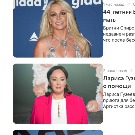
1 час назад
44-летняя 
мать
Бритни Спирс 
недавнем разг
что после бе
артистки
2 часа назад
Лариса Гу
о помощи
Лариса Гузее
приюта для бе
Артистка расс
животных к