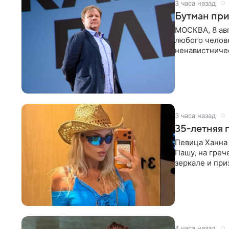
3 часа назад
Бутман при
МОСКВА, 8 ав
любого челове
ненавистничес
принимать
3 часа назад
35-летняя 
Певица Ханна 
Пашу, на греч
зеркале и при
певицы, она
4 часа назад