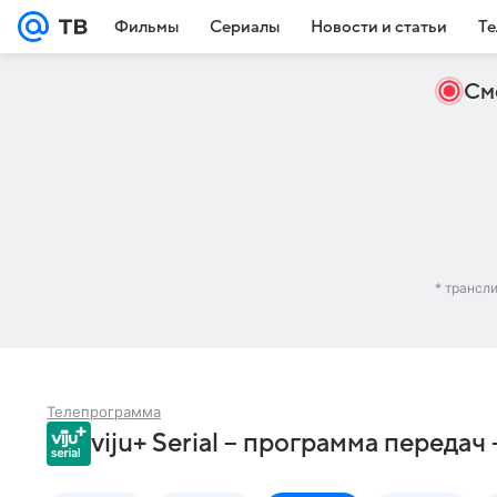
Фильмы
Сериалы
Новости и статьи
Те
См
* трансл
Телепрограмма
viju+ Serial – программа переда