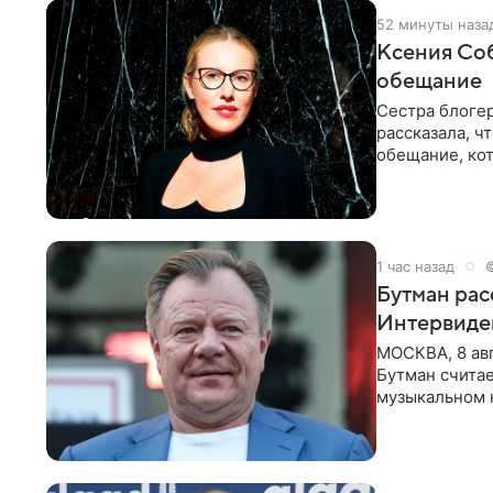
52 минуты наза
Ксения Соб
обещание
Сестра блогер
рассказала, ч
обещание, кот
заявила в
1 час назад
Бутман рас
Интервиде
МОСКВА, 8 ав
Бутман счита
музыкальном 
певица Варвар