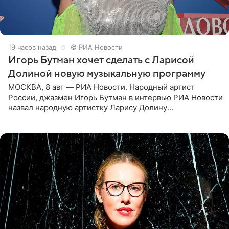
19 часов назад
© РИА Новости
Игорь Бутман хочет сделать с Ларисой
Долиной новую музыкальную программу
МОСКВА, 8 авг — РИА Новости. Народный артист
России, джазмен Игорь Бутман в интервью РИА Новости
назвал народную артистку Ларису Долину
великолепной певицей и рассказал о желании сделать с
ней новую совместную