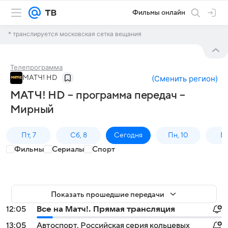
Фильмы онлайн
* транслируется московская сетка вещания
Телепрограмма
МАТЧ! HD
(
Сменить регион
)
МАТЧ! HD – программа передач –
Мирный
Пт, 7
Сб, 8
Сегодня
Пн, 10
Вт,
Фильмы
Сериалы
Спорт
Показать прошедшие передачи
12:05
Все на Матч!. Прямая трансляция
13:05
Автоспорт. Российская серия кольцевых