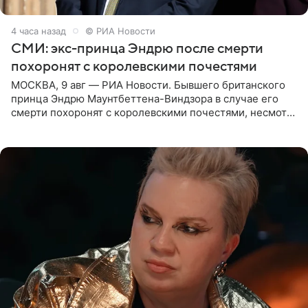
4 часа назад
© РИА Новости
СМИ: экс-принца Эндрю после смерти
похоронят с королевскими почестями
МОСКВА, 9 авг — РИА Новости. Бывшего британского
принца Эндрю Маунтбеттена-Виндзора в случае его
смерти похоронят с королевскими почестями, несмотря
на лишение всех титулов, сообщает Daily Mail со
ссылкой на