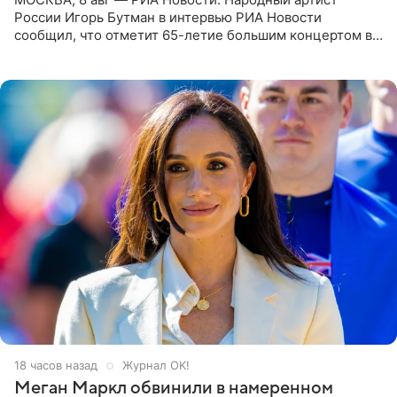
России Игорь Бутман в интервью РИА Новости
сообщил, что отметит 65-летие большим концертом в
Кремлевском дворце, а вместе с ним на сцену выйдут
его друзья —
18 часов назад
Журнал OK!
Меган Маркл обвинили в намеренном