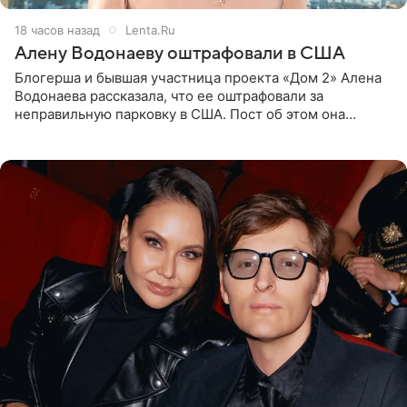
18 часов назад
Lenta.Ru
Алену Водонаеву оштрафовали в США
Блогерша и бывшая участница проекта «Дом 2» Алена
Водонаева рассказала, что ее оштрафовали за
неправильную парковку в США. Пост об этом она
опубликовала в своем Telegram-канале. Она заявила,
что во время отдыха