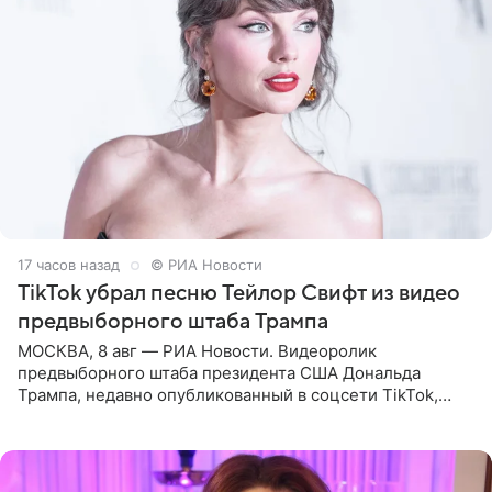
17 часов назад
© РИА Новости
TikTok убрал песню Тейлор Свифт из видео
предвыборного штаба Трампа
МОСКВА, 8 авг — РИА Новости. Видеоролик
предвыборного штаба президента США Дональда
Трампа, недавно опубликованный в соцсети TikTok,
остался без звуковой дорожки в виде песни August
(«Август») американской