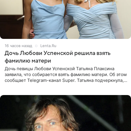
16 часов назад
Lenta.Ru
Дочь Любови Успенской решила взять
фамилию матери
Дочь певицы Любови Успенской Татьяна Плаксина
заявила, что собирается взять фамилию матери. Об этом
сообщает Telegram-канал Super. Татьяна подчеркнула,
что приняла решение о смене фамилии, поскольку
именно от