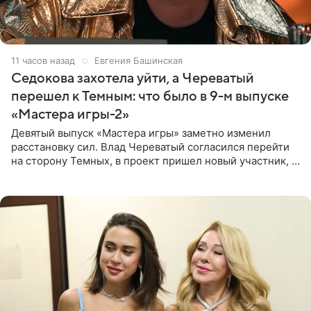
11 часов назад
Евгения Башинская
Седокова захотела уйти, а Череватый
перешел к Темным: что было в 9-м выпуске
«Мастера игры-2»
Девятый выпуск «Мастера игры» заметно изменил
расстановку сил. Влад Череватый согласился перейти
на сторону Темных, в проект пришел новый участник, а
Курбан Омаров и Анна Седокова оказались под таким
давлением.