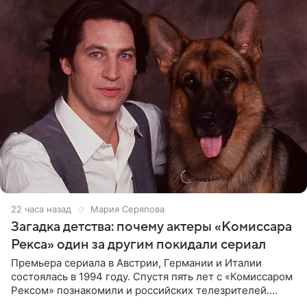
22 часа назад
Мария Серяпова
Загадка детства: почему актеры «Комиссара
Рекса» один за другим покидали сериал
Премьера сериала в Австрии, Германии и Италии
состоялась в 1994 году. Спустя пять лет с «Комиссаром
Рексом» познакомили и российских телезрителей.
Необычайно умная собака мгновенно влюбляла в себя