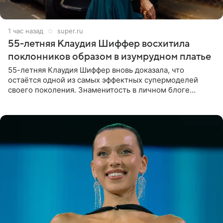
1 час назад
super.ru
55-летняя Клаудия Шиффер восхитила
поклонников образом в изумрудном платье
55-летняя Клаудия Шиффер вновь доказала, что
остаётся одной из самых эффектных супермоделей
своего поколения. Знаменитость в личном блоге
поделилась фотографиями с недавней свадьбы, где
появилась в роли гостьи,