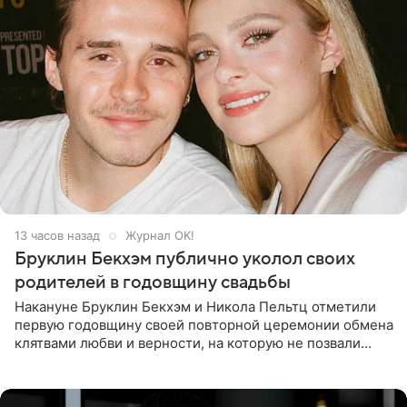
13 часов назад
Журнал OK!
Бруклин Бекхэм публично уколол своих
родителей в годовщину свадьбы
Накануне Бруклин Бекхэм и Никола Пельтц отметили
первую годовщину своей повторной церемонии обмена
клятвами любви и верности, на которую не позвали
никого из клана Бекхэм. По словам инсайдеров, пара
считает это