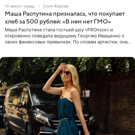
15 минут назад
Соня Жарова
Маша Распутина призналась, что покупает
хлеб за 500 рублей: «В нем нет ГМО»
Маша Распутина стала гостьей шоу «PROпуск» и
откровенно поведала ведущему Георгию Иващенко о
своих финансовых привычках. По словам артистки, она
давно перестала следить за тратами и может позволить
себе жить,