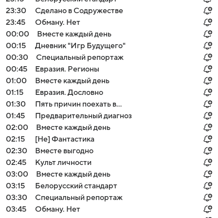
23:30
Сделано в Содружестве
23:45
Обману. Нет
00:00
Вместе каждый день
00:15
Дневник "Игр Будущего"
00:30
Специальный репортаж
00:45
Евразия. Регионы
01:00
Вместе каждый день
01:15
Евразия. Дословно
01:30
Пять причин поехать в...
01:45
Предварительный диагноз
02:00
Вместе каждый день
02:15
[Не] Фантастика
02:30
Вместе выгодно
02:45
Культ личности
03:00
Вместе каждый день
03:15
Белорусский стандарт
03:30
Специальный репортаж
03:45
Обману. Нет