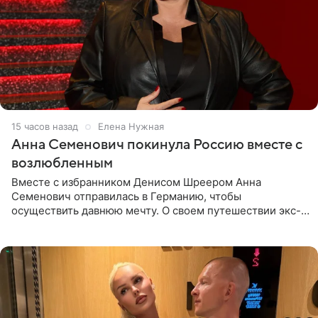
15 часов назад
Елена Нужная
Анна Семенович покинула Россию вместе с
возлюбленным
Вместе с избранником Денисом Шреером Анна
Семенович отправилась в Германию, чтобы
осуществить давнюю мечту. О своем путешествии экс-
солистка «Блестящих» рассказала поклонникам на
личной странице в социальной