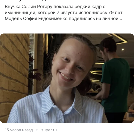
Внучка Софии Ротару показала редкий кадр с
именинницей, которой 7 августа исполнилось 79 лет.
Модель София Евдокименко поделилась на личной
странице в социальной сети фотографией знаменитой
бабушки. На снимке
15 часов назад
super.ru