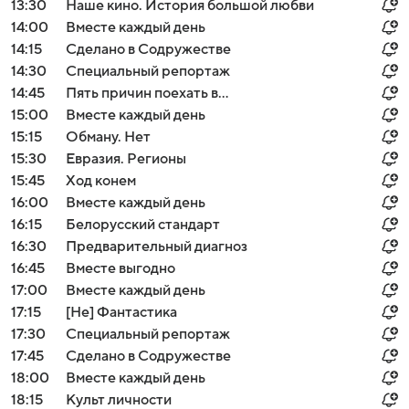
13:30
Наше кино. История большой любви
14:00
Вместе каждый день
14:15
Сделано в Содружестве
14:30
Специальный репортаж
14:45
Пять причин поехать в...
15:00
Вместе каждый день
15:15
Обману. Нет
15:30
Евразия. Регионы
15:45
Ход конем
16:00
Вместе каждый день
16:15
Белорусский стандарт
16:30
Предварительный диагноз
16:45
Вместе выгодно
17:00
Вместе каждый день
17:15
[Не] Фантастика
17:30
Специальный репортаж
17:45
Сделано в Содружестве
18:00
Вместе каждый день
18:15
Культ личности