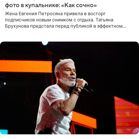
фото в купальнике: «Как сочно»
Жена Евгения Петросяна привела в восторг
подписчиков новым снимком с отдыха. Татьяна
Брухунова предстала перед публикой в эффектном
черно-сиреневом монокини, позируя прямо в бассейне.
«Ох, как сочно», «Татьяна,