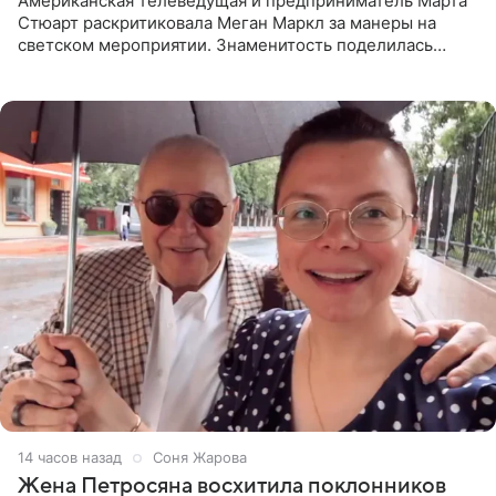
Американская телеведущая и предприниматель Марта
Стюарт раскритиковала Меган Маркл за манеры на
светском мероприятии. Знаменитость поделилась
деталями личной встречи с герцогиней Сассекской,
пишет PageSix. По
14 часов назад
Соня Жарова
Жена Петросяна восхитила поклонников