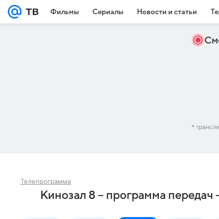
Фильмы
Сериалы
Новости и статьи
Те
См
* трансл
Телепрограмма
Кинозал 8 – программа передач