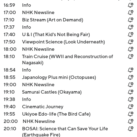
16:59
Info
17:00
NHK Newsline
17:10
Biz Stream (Art on Demand)
17:37
Info
17:40
U & I (That Kid's Not Being Fair)
17:50
Viewpoint Science (Look Underneath)
18:00
NHK Newsline
18:10
Train Cruise (WWII and Reconstruction of
Nagasaki)
18:54
Info
18:55
Japanology Plus mini (Octopuses)
19:00
NHK Newsline
19:10
Samurai Castles (Okayama)
19:38
Info
19:40
Cinematic Journey
19:55
Ukiyoe Edo-life (The Bird Cafe)
20:00
NHK Newsline
20:10
BOSAI: Science that Can Save Your Life
(Earthquake Fire)