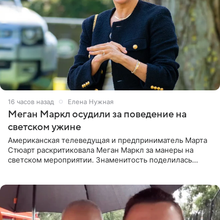
16 часов назад
Елена Нужная
Меган Маркл осудили за поведение на
светском ужине
Американская телеведущая и предприниматель Марта
Стюарт раскритиковала Меган Маркл за манеры на
светском мероприятии. Знаменитость поделилась
деталями личной встречи с герцогиней Сассекской,
пишет PageSix. По