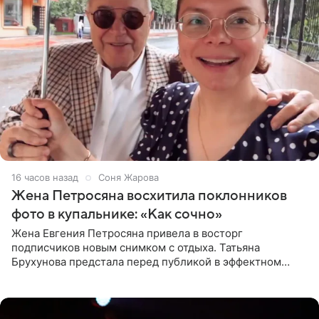
16 часов назад
Соня Жарова
Жена Петросяна восхитила поклонников
фото в купальнике: «Как сочно»
Жена Евгения Петросяна привела в восторг
подписчиков новым снимком с отдыха. Татьяна
Брухунова предстала перед публикой в эффектном
черно-сиреневом монокини, позируя прямо в бассейне.
«Ох, как сочно», «Татьяна,