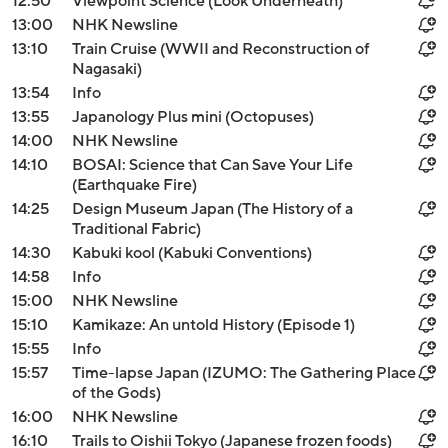
12:50
Viewpoint Science (Look Underneath)
13:00
NHK Newsline
13:10
Train Cruise (WWII and Reconstruction of
Nagasaki)
13:54
Info
13:55
Japanology Plus mini (Octopuses)
14:00
NHK Newsline
14:10
BOSAI: Science that Can Save Your Life
(Earthquake Fire)
14:25
Design Museum Japan (The History of a
Traditional Fabric)
14:30
Kabuki kool (Kabuki Conventions)
14:58
Info
15:00
NHK Newsline
15:10
Kamikaze: An untold History (Episode 1)
15:55
Info
15:57
Time-lapse Japan (IZUMO: The Gathering Place
of the Gods)
16:00
NHK Newsline
16:10
Trails to Oishii Tokyo (Japanese frozen foods)