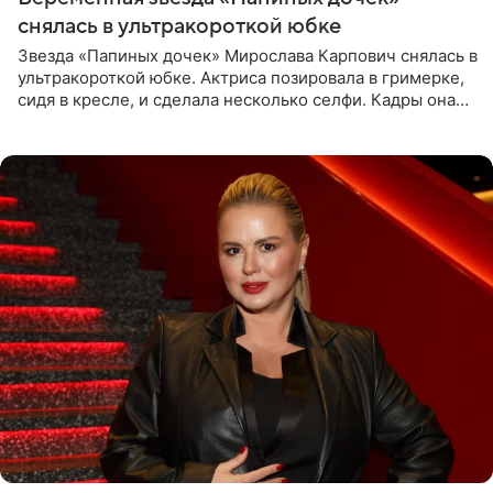
снялась в ультракороткой юбке
Звезда «Папиных дочек» Мирослава Карпович снялась в
ультракороткой юбке. Актриса позировала в гримерке,
сидя в кресле, и сделала несколько селфи. Кадры она
опубликовала на личной странице в социальной сети.