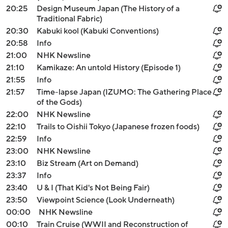
20:25
Design Museum Japan (The History of a
Traditional Fabric)
20:30
Kabuki kool (Kabuki Conventions)
20:58
Info
21:00
NHK Newsline
21:10
Kamikaze: An untold History (Episode 1)
21:55
Info
21:57
Time-lapse Japan (IZUMO: The Gathering Place
of the Gods)
22:00
NHK Newsline
22:10
Trails to Oishii Tokyo (Japanese frozen foods)
22:59
Info
23:00
NHK Newsline
23:10
Biz Stream (Art on Demand)
23:37
Info
23:40
U & I (That Kid's Not Being Fair)
23:50
Viewpoint Science (Look Underneath)
00:00
NHK Newsline
00:10
Train Cruise (WWII and Reconstruction of