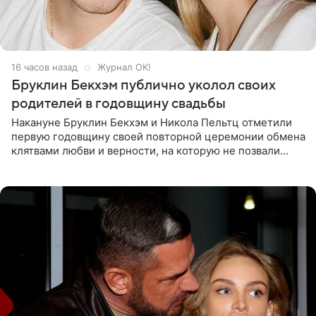
16 часов назад
Журнал OK!
Бруклин Бекхэм публично уколол своих
родителей в годовщину свадьбы
Накануне Бруклин Бекхэм и Никола Пельтц отметили
первую годовщину своей повторной церемонии обмена
клятвами любви и верности, на которую не позвали
никого из клана Бекхэм. По словам инсайдеров, пара
считает это