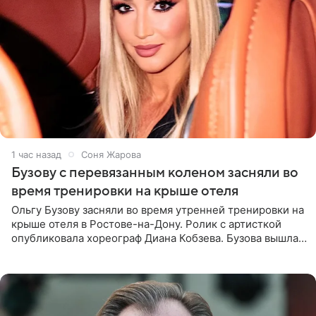
1 час назад
Соня Жарова
Бузову с перевязанным коленом засняли во
время тренировки на крыше отеля
Ольгу Бузову засняли во время утренней тренировки на
крыше отеля в Ростове-на-Дону. Ролик с артисткой
опубликовала хореограф Диана Кобзева. Бузова вышла
на занятие спортом в 32-градусную жару ранним утром,