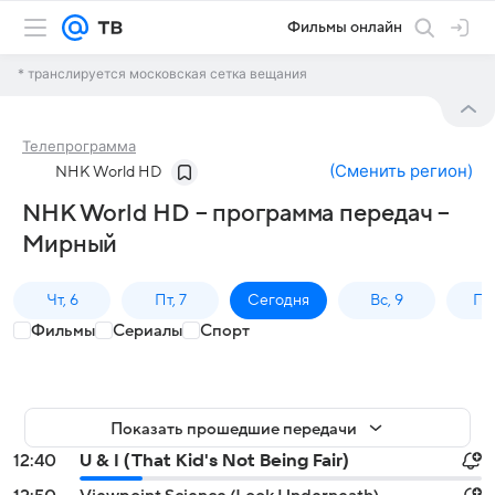
Фильмы онлайн
* транслируется московская сетка вещания
Телепрограмма
(
Сменить регион
)
NHK World HD
NHK World HD – программа передач –
Мирный
Чт, 6
Пт, 7
Сегодня
Вс, 9
Пн,
Фильмы
Сериалы
Спорт
Показать прошедшие передачи
12:40
U & I (That Kid's Not Being Fair)