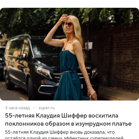
себе жить,
3 часа назад
super.ru
55-летняя Клаудия Шиффер восхитила
поклонников образом в изумрудном платье
55-летняя Клаудия Шиффер вновь доказала, что
остаётся одной из самых эффектных супермоделей