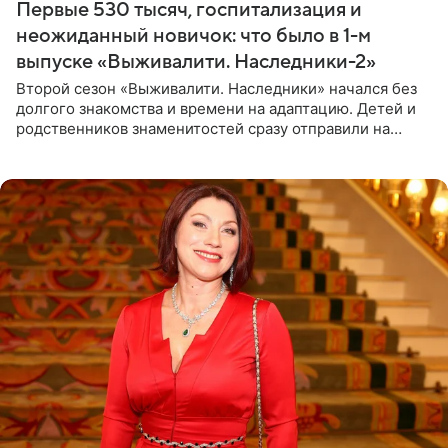
Первые 530 тысяч, госпитализация и
неожиданный новичок: что было в 1-м
выпуске «Выживалити. Наследники-2»
Второй сезон «Выживалити. Наследники» начался без
долгого знакомства и времени на адаптацию. Детей и
родственников знаменитостей сразу отправили на
тяжелое испытание, а уже через несколько дней в
лагере