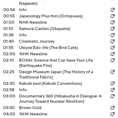
Nagasaki)
00:54
Info
00:55
Japanology Plus mini (Octopuses)
01:00
NHK Newsline
01:10
Samurai Castles (Okayama)
01:38
Info
01:40
Cinematic Journey
01:55
Ukiyoe Edo-life (The Bird Cafe)
02:00
NHK Newsline
02:10
BOSAI: Science that Can Save Your Life
(Earthquake Fire)
02:25
Design Museum Japan (The History of a
Traditional Fabric)
02:30
Kabuki kool (Kabuki Conventions)
02:58
Info
03:00
Documentary 360 (Hibakusha in Dialogue: A
Journey Toward Nuclear Abolition)
03:50
Brown Gold
04:00
NHK Newsline