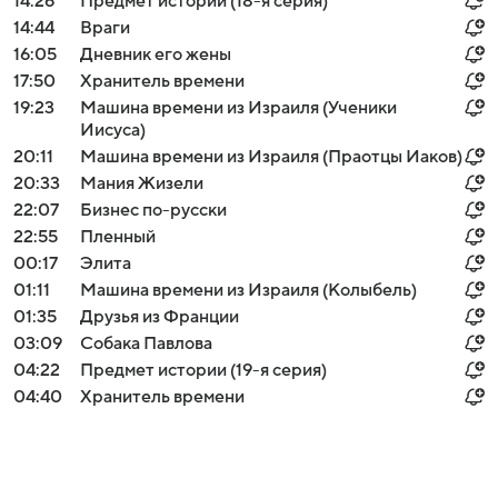
14:26
Предмет истории (18-я серия)
14:44
Враги
16:05
Дневник его жены
17:50
Хранитель времени
19:23
Машина времени из Израиля (Ученики
Иисуса)
20:11
Машина времени из Израиля (Праотцы Иаков)
20:33
Мания Жизели
22:07
Бизнес по-русски
22:55
Пленный
00:17
Элита
01:11
Машина времени из Израиля (Колыбель)
01:35
Друзья из Франции
03:09
Собака Павлова
04:22
Предмет истории (19-я серия)
04:40
Хранитель времени