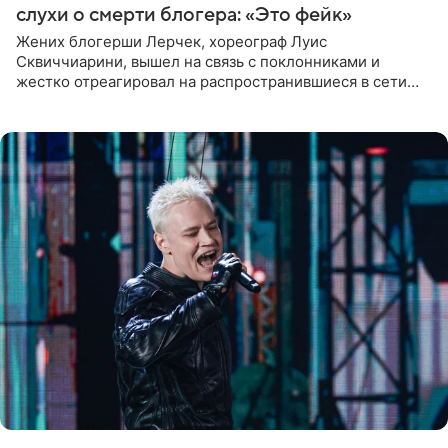
слухи о смерти блогера: «Это фейк»
Жених блогерши Лерчек, хореограф Луис
Сквиччиарини, вышел на связь с поклонниками и
жестко отреагировал на распространившиеся в сети
слухи о смерти Валерии Чекалиной. «Это фейк! Я в
шоке, что такие люди