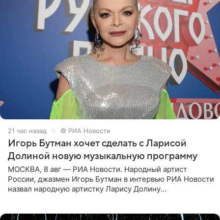
21 час назад
© РИА Новости
Игорь Бутман хочет сделать с Ларисой
Долиной новую музыкальную программу
МОСКВА, 8 авг — РИА Новости. Народный артист
России, джазмен Игорь Бутман в интервью РИА Новости
назвал народную артистку Ларису Долину
великолепной певицей и рассказал о желании сделать с
ней новую совместную