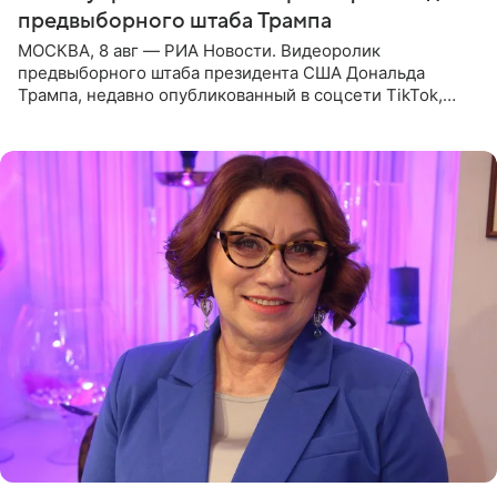
предвыборного штаба Трампа
МОСКВА, 8 авг — РИА Новости. Видеоролик
предвыборного штаба президента США Дональда
Трампа, недавно опубликованный в соцсети TikTok,
остался без звуковой дорожки в виде песни August
(«Август») американской