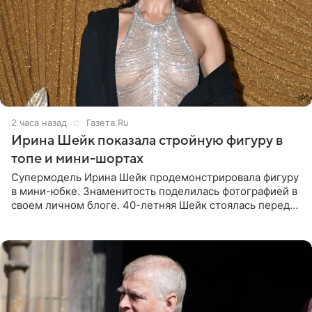
2 часа назад
Газета.Ru
Ирина Шейк показала стройную фигуру в
топе и мини-шортах
Супермодель Ирина Шейк продемонстрировала фигуру
в мини-юбке. Знаменитость поделилась фотографией в
своем личном блоге. 40-летняя Шейк стоялась перед
зеркалом в черном топе с кружевом, который
дополнила