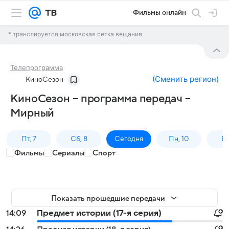
Фильмы онлайн
* транслируется московская сетка вещания
Телепрограмма
(
Сменить регион
)
КиноСезон
КиноСезон – программа передач –
Мирный
Пт, 7
Сб, 8
Сегодня
Пн, 10
Вт,
Фильмы
Сериалы
Спорт
Показать прошедшие передачи
14:09
Предмет истории (17-я серия)