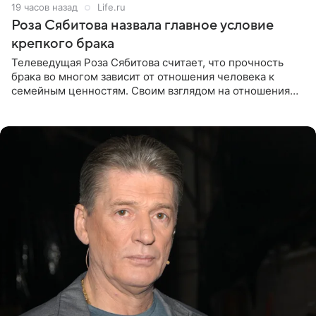
19 часов назад
Life.ru
Роза Сябитова назвала главное условие
крепкого брака
Телеведущая Роза Сябитова считает, что прочность
брака во многом зависит от отношения человека к
семейным ценностям. Своим взглядом на отношения
телеведущая поделилась с корреспондентом Пятого
канала на