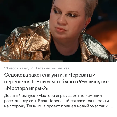
13 часов назад
Евгения Башинская
Седокова захотела уйти, а Череватый
перешел к Темным: что было в 9-м выпуске
«Мастера игры-2»
Девятый выпуск «Мастера игры» заметно изменил
расстановку сил. Влад Череватый согласился перейти
на сторону Темных, в проект пришел новый участник, а
Курбан Омаров и Анна Седокова оказались под таким
давлением.