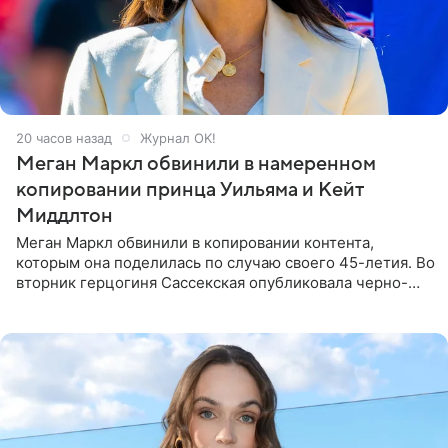
20 часов назад
Журнал OK!
Меган Маркл обвинили в намеренном
копировании принца Уильяма и Кейт
Миддлтон
Меган Маркл обвинили в копировании контента,
которым она поделилась по случаю своего 45-летия. Во
вторник герцогиня Сассекская опубликовала черно-
белую фотографию, на которой она прыгает в бассейн с
воздушными