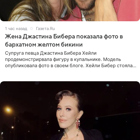
1 час назад
Газета.Ru
Жена Джастина Бибера показала фото в
бархатном желтом бикини
Супруга певца Джастина Бибера Хейли
продемонстрирвала фигуру в купальнике. Модель
опубликовала фото в своем блоге. Хейли Бибер стояла
перед зеркалом в желтом крошечном бархатном
бикини, которое дополнила