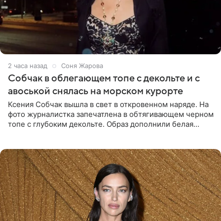
2 часа назад
Соня Жарова
Собчак в облегающем топе с декольте и с
авоськой снялась на морском курорте
Ксения Собчак вышла в свет в откровенном наряде. На
фото журналистка запечатлена в обтягивающем черном
топе с глубоким декольте. Образ дополнили белая
юбка-миди, вьетнамки на платформе и соломенная
шляпа.