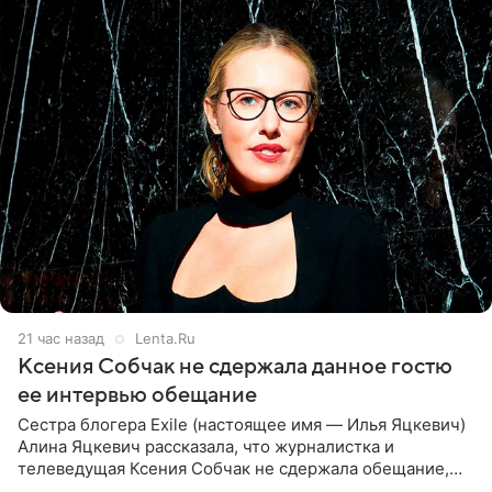
21 час назад
Lenta.Ru
Ксения Собчак не сдержала данное гостю
ее интервью обещание
Сестра блогера Exile (настоящее имя — Илья Яцкевич)
Алина Яцкевич рассказала, что журналистка и
телеведущая Ксения Собчак не сдержала обещание,
которое дала ему во время интервью с ним. Об этом она