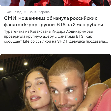
1 час назад
Соня Жарова
СМИ: мошенница обманула российских
фанатов k-pop группы BTS на 2 млн рублей
Турагентка из Казахстана Индира Абдикаримова
провернула крупную аферу с фанатами BTS. Как
сообщает Life со ссылкой на SHOT, девушка продавала
поддельные туры на концерт группы в Пусане. По
данным издания,