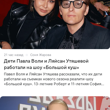
21 час назад
Соня Жарова
Дети Павла Воли и Ляйсан Утяшевой
работали на шоу «Большой куш»
Павел Воля и Ляйсан Утяшева рассказали, что их дети
работали на съемках нового сезона реалити-шоу
«Большой куш». 13-летние Роберт и 11-летняя София
отправились вместе с родителями в Таиланд и успели
поработать