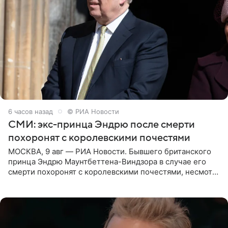
6 часов назад
© РИА Новости
СМИ: экс-принца Эндрю после смерти
похоронят с королевскими почестями
МОСКВА, 9 авг — РИА Новости. Бывшего британского
принца Эндрю Маунтбеттена-Виндзора в случае его
смерти похоронят с королевскими почестями, несмотря
на лишение всех титулов, сообщает Daily Mail со
ссылкой на