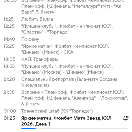
08:50
Вспомним Плей-офф. Фонбет Чемпионат КХЛ.
Плей-офф. 1/2 финала. "Металлург" (Мг) - "Ак
Барс". 5-й матч
11:25
Любить Билла
12:25
"Лучшие клубы". Фонбет Чемпионат КХЛ.
"Спартак" - "Торпедо"
14:40
По фану
15:25
"Яркие матчи". Фонбет Чемпионат КХЛ.
"Динамо" (Минск) - СКА
18:05
КХЛ. Трансферы
18:55
"Лучшие клубы". Фонбет Чемпионат КХЛ.
"Динамо" (Москва) - "Динамо" (Минск)
21:20
Специальный репортаж (Гала-матч Богдана
Киселевича)
21:35
Вспомним Плей-офф. Фонбет Чемпионат КХЛ.
Плей-офф. 1/2 финала. "Авангард" - "Локомотив".
6-й матч
01:00
Тренерский штаб (ХК "Торпедо")
01:25
Яркие матчи. Фонбет Матч Звезд КХЛ
2026. День 1