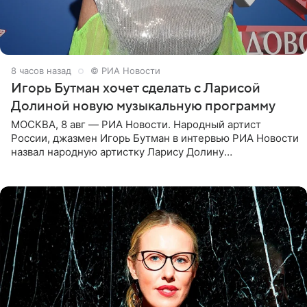
8 часов назад
© РИА Новости
Игорь Бутман хочет сделать с Ларисой
Долиной новую музыкальную программу
МОСКВА, 8 авг — РИА Новости. Народный артист
России, джазмен Игорь Бутман в интервью РИА Новости
назвал народную артистку Ларису Долину
великолепной певицей и рассказал о желании сделать с
ней новую совместную