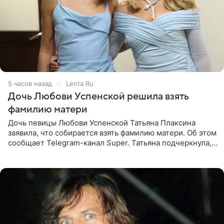
5 часов назад
Lenta.Ru
Дочь Любови Успенской решила взять
фамилию матери
Дочь певицы Любови Успенской Татьяна Плаксина
заявила, что собирается взять фамилию матери. Об этом
сообщает Telegram-канал Super. Татьяна подчеркнула,
что приняла решение о смене фамилии, поскольку
именно от