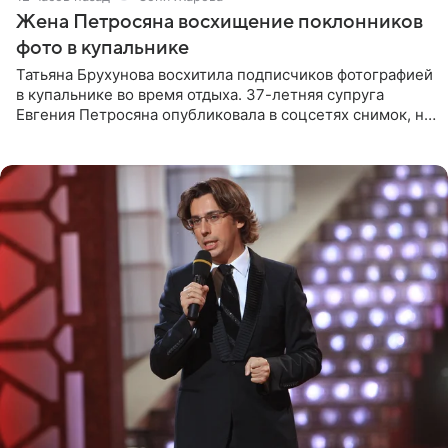
Жена Петросяна восхищение поклонников
фото в купальнике
Татьяна Брухунова восхитила подписчиков фотографией
в купальнике во время отдыха. 37-летняя супруга
Евгения Петросяна опубликовала в соцсетях снимок, на
котором позирует у бассейна в белоснежном монокини
с