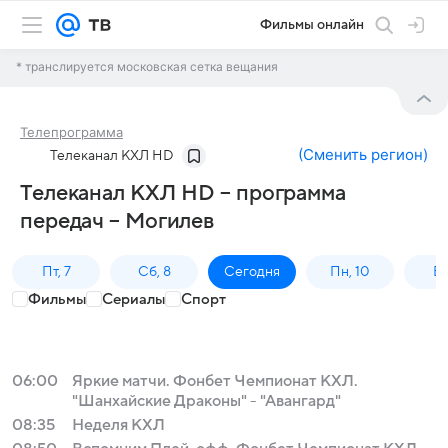
Фильмы онлайн
* транслируется московская сетка вещания
Телепрограмма
(
Сменить регион
)
Телеканал КХЛ HD
Телеканал КХЛ HD – программа
передач – Могилев
Пт, 7
Сб, 8
Сегодня
Пн, 10
Вт,
Фильмы
Сериалы
Спорт
06:00
Яркие матчи. Фонбет Чемпионат КХЛ.
"Шанхайские Драконы" - "Авангард"
08:35
Неделя КХЛ