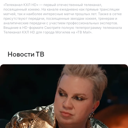
«Телеканал КХЛ HD» — первый отечественный телеканал,
посвященный хоккею. На канале ежедневно как прямые трансляции
матчей, так и наиболее интересные матчи прошлых лет. Также в сетке
присутствуют передачи, посвященные звездам хоккея, тренерам и
аналитические передачи с участием профессиональных экспертов.
Вещание в HD-формате Смотрите полную телепрограмму телеканала
Телеканал КХЛ HD для города Могилев на «ТВ Mail».
Новости ТВ