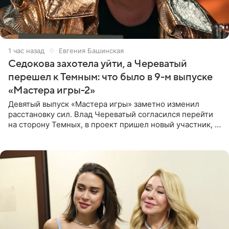
1 час назад
Евгения Башинская
Седокова захотела уйти, а Череватый
перешел к Темным: что было в 9-м выпуске
«Мастера игры-2»
Девятый выпуск «Мастера игры» заметно изменил
расстановку сил. Влад Череватый согласился перейти
на сторону Темных, в проект пришел новый участник, а
Курбан Омаров и Анна Седокова оказались под таким
давлением.