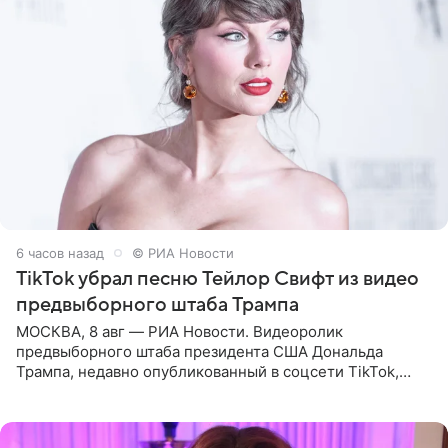
6 часов назад
© РИА Новости
TikTok убрал песню Тейлор Свифт из видео
предвыборного штаба Трампа
МОСКВА, 8 авг — РИА Новости. Видеоролик
предвыборного штаба президента США Дональда
Трампа, недавно опубликованный в соцсети TikTok,
остался без звуковой дорожки в виде песни August
(«Август») американской