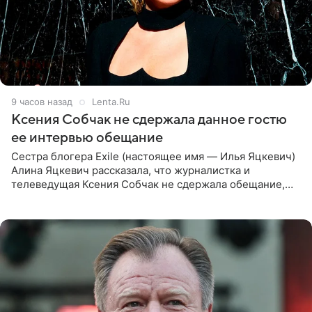
9 часов назад
Lenta.Ru
Ксения Собчак не сдержала данное гостю
ее интервью обещание
Сестра блогера Exile (настоящее имя — Илья Яцкевич)
Алина Яцкевич рассказала, что журналистка и
телеведущая Ксения Собчак не сдержала обещание,
которое дала ему во время интервью с ним. Об этом она
заявила в