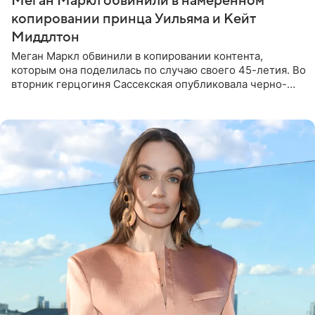
Меган Маркл обвинили в намеренном
копировании принца Уильяма и Кейт
Миддлтон
Меган Маркл обвинили в копировании контента,
которым она поделилась по случаю своего 45-летия. Во
вторник герцогиня Сассекская опубликовала черно-
белую фотографию, на которой она прыгает в бассейн с
воздушными