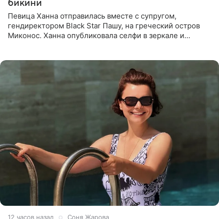
бикини
Певица Ханна отправилась вместе с супругом,
гендиректором Black Star Пашу, на греческий остров
Миконос. Ханна опубликовала селфи в зеркале и
призналась, что сейчас особенно довольна собой. По
словам певицы, она
12 часов назад
Соня Жарова