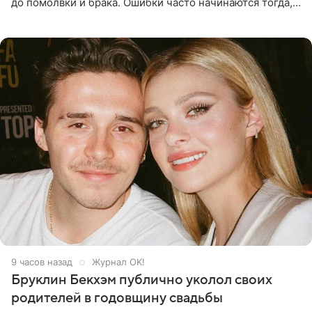
до помолвки и брака. Ошибки часто начинаются тогда,
когда один из партнеров требует от другого слишком
многого,
9 часов назад
Журнал OK!
Бруклин Бекхэм публично уколол своих
родителей в годовщину свадьбы