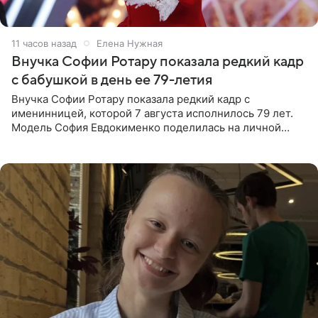
11 часов назад
Елена Нужная
Внучка Софии Ротару показала редкий кадр
с бабушкой в день ее 79-летия
Внучка Софии Ротару показала редкий кадр с
именинницей, которой 7 августа исполнилось 79 лет.
Модель София Евдокименко поделилась на личной
странице в социальной сети фотографией знаменитой
бабушки. На снимке