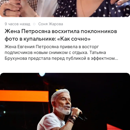
9 часов назад
Соня Жарова
Жена Петросяна восхитила поклонников
фото в купальнике: «Как сочно»
Жена Евгения Петросяна привела в восторг
подписчиков новым снимком с отдыха. Татьяна
Брухунова предстала перед публикой в эффектном
черно-сиреневом монокини, позируя прямо в бассейне.
«Ох, как сочно», «Татьяна,