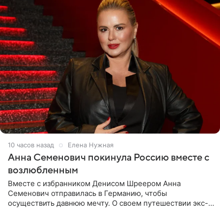
10 часов назад
Елена Нужная
Анна Семенович покинула Россию вместе с
возлюбленным
Вместе с избранником Денисом Шреером Анна
Семенович отправилась в Германию, чтобы
осуществить давнюю мечту. О своем путешествии экс-
солистка «Блестящих» рассказала поклонникам на