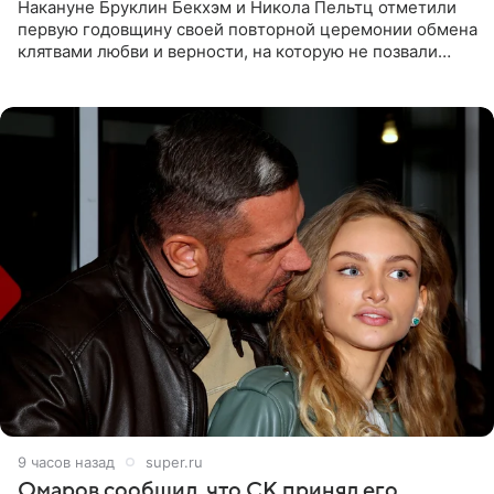
Накануне Бруклин Бекхэм и Никола Пельтц отметили
первую годовщину своей повторной церемонии обмена
клятвами любви и верности, на которую не позвали
никого из клана Бекхэм. По словам инсайдеров, пара
считает это
9 часов назад
super.ru
Омаров сообщил, что СК принял его