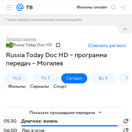
Фильмы онлайн
* транслируется московская сетка вещания
Телепрограмма
Russia Today Doc HD
(
Сменить регион
)
Russia Today Doc HD – программа
передач – Могилев
Чт, 6
Пт, 7
Сегодня
Вс, 9
Пн,
Фильмы
Сериалы
Спорт
Показать прошедшие передачи
05:30
Диагноз: жизнь
06:00
Лес в огне