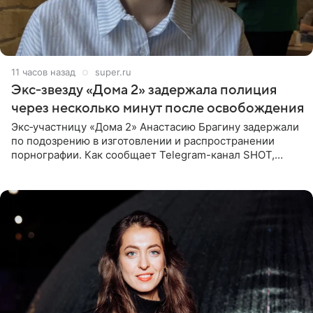
11 часов назад
super.ru
Экс‑звезду «Дома 2» задержала полиция
через несколько минут после освобождения
Экс‑участницу «Дома 2» Анастасию Брагину задержали
по подозрению в изготовлении и распространении
порнографии. Как сообщает Telegram-канал SHOT,
девушка может оказаться в СИЗО. Следствие
ходатайствует об