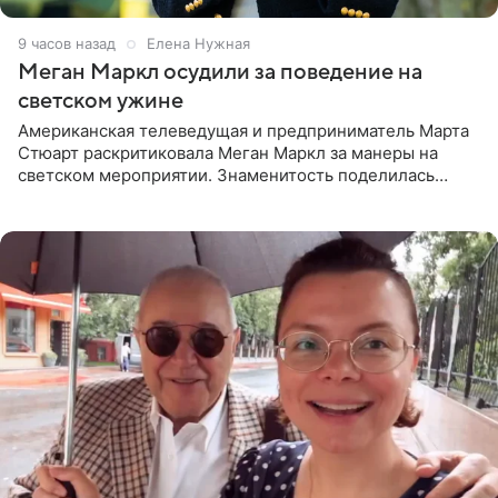
9 часов назад
Елена Нужная
Меган Маркл осудили за поведение на
светском ужине
Американская телеведущая и предприниматель Марта
Стюарт раскритиковала Меган Маркл за манеры на
светском мероприятии. Знаменитость поделилась
деталями личной встречи с герцогиней Сассекской,
пишет PageSix. По