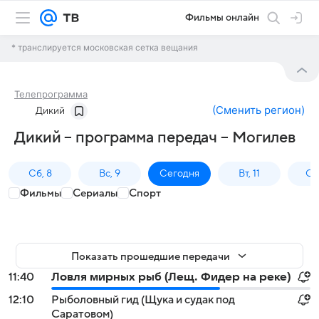
Фильмы онлайн
* транслируется московская сетка вещания
Телепрограмма
(
Сменить регион
)
Дикий
Дикий – программа передач – Могилев
Сб, 8
Вс, 9
Сегодня
Вт, 11
Ср,
Фильмы
Сериалы
Спорт
Показать прошедшие передачи
11:40
Ловля мирных рыб (Лещ. Фидер на реке)
12:10
Рыболовный гид (Щука и судак под
Саратовом)