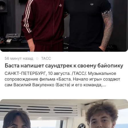
56 минут назад
ТАСС
Баста напишет саундтрек к своему байопику
САНКТ-ПЕТЕРБУРГ, 10 августа. /ТАСС/. Музыкальное
сопровождение фильма «Баста. Начало игры» создают
сам Василий Вакуленко (Баста) и его команда,
композитором картины выступил рэпер QП (Вадим
Карпенко). Об этом