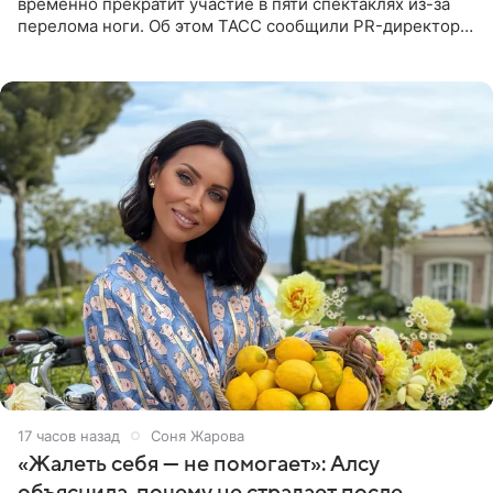
временно прекратит участие в пяти спектаклях из-за
перелома ноги. Об этом ТАСС сообщили PR-директор
артистки Станислав Влайку и пресс-атташе
Московского
17 часов назад
Соня Жарова
«Жалеть себя — не помогает»: Алсу
объяснила, почему не страдает после