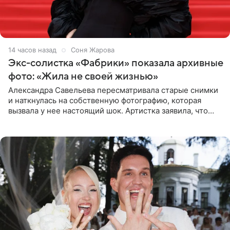
14 часов назад
Соня Жарова
Экс-солистка «Фабрики» показала архивные
фото: «Жила не своей жизнью»
Александра Савельева пересматривала старые снимки
и наткнулась на собственную фотографию, которая
вызвала у нее настоящий шок. Артистка заявила, что
пропасть между ее прошлым и нынешним обликом
огромна. При