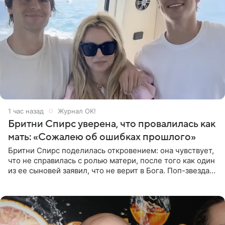
1 час назад
Журнал OK!
Бритни Спирс уверена, что провалилась как
мать: «Сожалею об ошибках прошлого»
Бритни Спирс поделилась откровением: она чувствует,
что не справилась с ролью матери, после того как один
из ее сыновей заявил, что не верит в Бога. Поп-звезда
утверждает, что Святой Дух пребывает высоко в