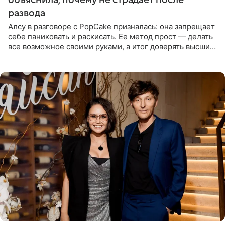
развода
Алсу в разговоре с PopCake призналась: она запрещает
себе паниковать и раскисать. Ее метод прост — делать
все возможное своими руками, а итог доверять высшим
силам. Певица утверждает, что истерики и потеря