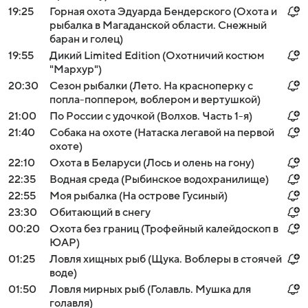
19:25
Горная охота Эдуарда Бендерского (Охота и
рыбалка в Магаданской области. Снежный
баран и голец)
19:55
Дикий Limited Edition (Охотничий костюм
"Мархур")
20:30
Сезон рыбалки (Лето. На красноперку с
попла-поппером, воблером и вертушкой)
21:00
По России с удочкой (Волхов. Часть 1-я)
21:40
Собака на охоте (Натаска легавой на первой
охоте)
22:10
Охота в Беларуси (Лось и олень на гону)
22:35
Водная среда (Рыбинское водохранилище)
22:55
Моя рыбалка (На острове Гусиный)
23:30
Обитающий в снегу
00:20
Охота без границ (Трофейный калейдоскоп в
ЮАР)
01:25
Ловля хищных рыб (Щука. Воблеры в стоячей
воде)
01:50
Ловля мирных рыб (Голавль. Мушка для
голавля)