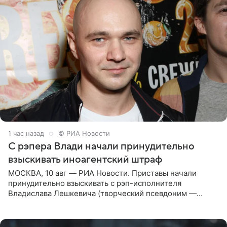
1 час назад
© РИА Новости
С рэпера Влади начали принудительно
взыскивать иноагентский штраф
МОСКВА, 10 авг — РИА Новости. Приставы начали
принудительно взыскивать с рэп-исполнителя
Владислава Лешкевича (творческий псевдоним —
Влади; признан иноагентом в РФ) штраф за нарушение
порядка деятельности