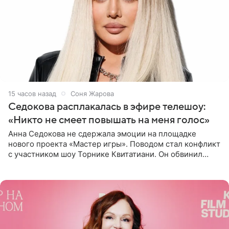
15 часов назад
Соня Жарова
Седокова расплакалась в эфире телешоу:
«Никто не смеет повышать на меня голос»
Анна Седокова не сдержала эмоции на площадке
нового проекта «Мастер игры». Поводом стал конфликт
с участником шоу Торнике Квитатиани. Он обвинил
певицу в нечестной игре, и словесная перепалка
переросла в