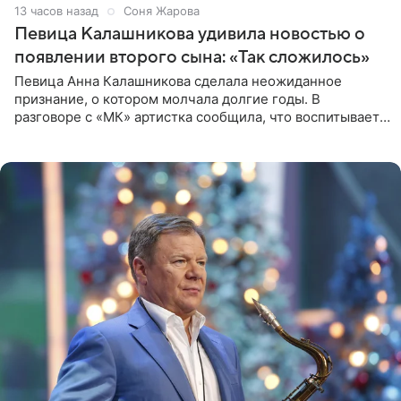
13 часов назад
Соня Жарова
Певица Калашникова удивила новостью о
появлении второго сына: «Так сложилось»
Певица Анна Калашникова сделала неожиданное
признание, о котором молчала долгие годы. В
разговоре с «МК» артистка сообщила, что воспитывает
не одного, а сразу двух сыновей. «На самом деле я
всегда мечтала, что