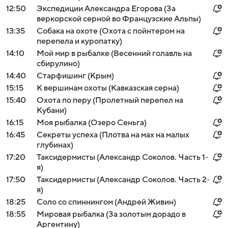
12:50
Экспедиции Александра Егорова (За
веркорской серной во Французские Альпы)
13:35
Собака на охоте (Охота с пойнтером на
перепела и куропатку)
14:10
Мой мир в рыбалке (Весенний голавль на
сбирулино)
14:40
Старфишинг (Крым)
15:15
К вершинам охоты (Кавказская серна)
15:40
Охота по перу (Пролетный перепел на
Кубани)
16:15
Моя рыбалка (Озеро Сеньга)
16:45
Секреты успеха (Плотва на мах на малых
глубинах)
17:20
Таксидермисты (Александр Соколов. Часть 1-
я)
17:50
Таксидермисты (Александр Соколов. Часть 2-
я)
18:25
Соло со спиннингом (Андрей Живин)
18:55
Мировая рыбалка (За золотым дорадо в
Аргентину)