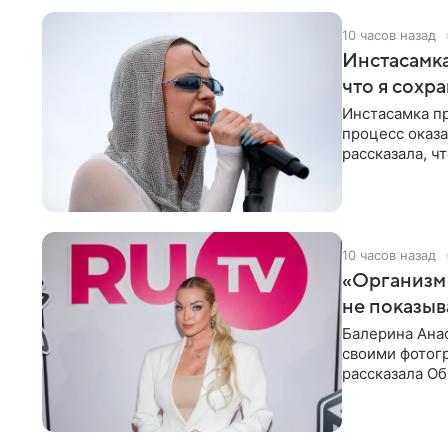
10 часов назад
Инстасамка
что я сохр
Инстасамка пр
процесс оказа
рассказала, ч
«ужасно
10 часов назад
«Организм 
не показыв
Балерина Анас
своими фотогр
рассказала О
что на