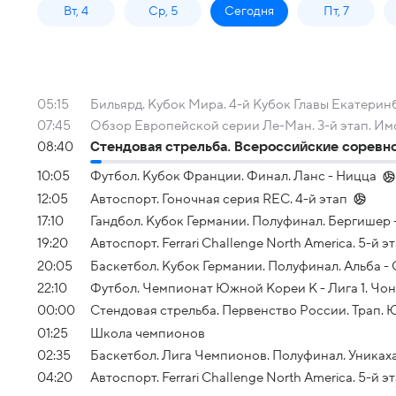
Вт, 4
Ср, 5
Сегодня
Пт, 7
05:15
Бильярд. Кубок Мира. 4-й Кубок Главы Екатеринб
07:45
Обзор Европейской серии Ле-Ман. 3-й этап. Им
08:40
Стендовая стрельба. Всероссийские соревн
10:05
Футбол. Кубок Франции. Финал. Ланс - Ницца
12:05
Автоспорт. Гоночная серия REC. 4-й этап
17:10
Гандбол. Кубок Германии. Полуфинал. Бергишер 
19:20
Автоспорт. Ferrari Challenge North America. 5-й э
20:05
Баскетбол. Кубок Германии. Полуфинал. Альба -
22:10
Футбол. Чемпионат Южной Кореи К - Лига 1. Чон
00:00
Стендовая стрельба. Первенство России. Трап.
01:25
Школа чемпионов
02:35
Баскетбол. Лига Чемпионов. Полуфинал. Уникаха
04:20
Автоспорт. Ferrari Challenge North America. 5-й эт