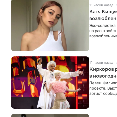
11 часов назад
Катя Кищук
возлюбле
Экс-солистка
на расстройст
возлюбленным
Дмитриев).
11 часов назад
Киркоров р
в новогодн
Певец Филипп
проекте. Выст
артист сообщи
Margo