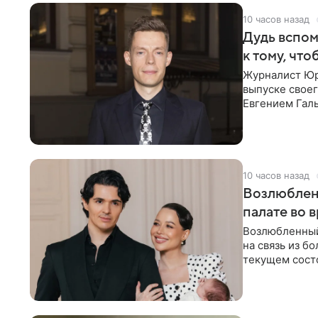
10 часов назад
Дудь вспом
к тому, чт
Журналист Юр
выпуске своег
Евгением Гал
бронхиальной
10 часов назад
Возлюблен
палате во 
Возлюбленный
на связь из б
текущем состо
химиотерапии 