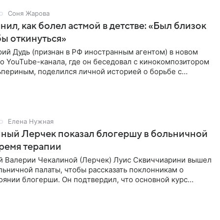
Соня Жарова
нил, как болел астмой в детстве: «Был близок
обы откинуться»
ий Дудь (признан в РФ иностранным агентом) в новом
о YouTube-канала, где он беседовал с кинокомпозитором
ьпериным, поделился личной историей о борьбе с
 астмой в
Елена Нужная
ный Лерчек показал блогершу в больничной
время терапии
 Валерии Чекалиной (Лерчек) Луис Сквиччиарини вышел
ольничной палаты, чтобы рассказать поклонникам о
янии блогерши. Он подтвердил, что основной курс
позади, но