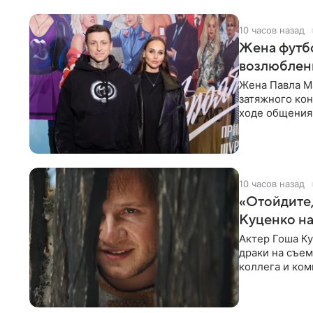
10 часов назад
Жена футбо
возлюбленн
Жена Павла Ма
затяжного ко
ходе общения 
раньше судил 
10 часов назад
«Отойдите,
Куценко на
Актер Гоша Ку
драки на съем
коллега и ком