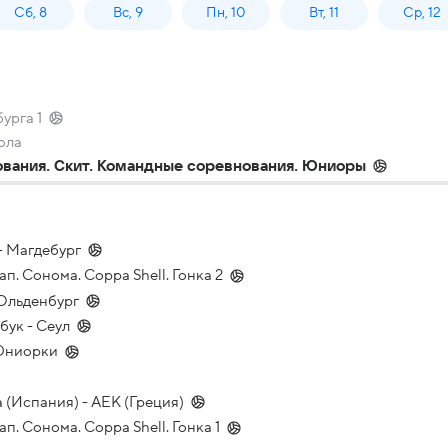
Сб, 8
Вс, 9
Пн, 10
Вт, 11
Ср, 12
урга 1
ола
ования. Скит. Командные соревнования. Юниоры
- Магдебург
тап. Сонома. Coppa Shell. Гонка 2
 Ольденбург
бук - Сеул
 Юниорки
 (Испания) - АЕК (Греция)
ап. Сонома. Coppa Shell. Гонка 1