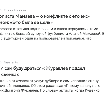
Елена Нужная
листа Мамаева — о конфликте с его экс-
ой: «Это была ее цель»
маева ответила подписчикам и снова вернулась к теме
нфликта с бывшей супругой футболиста Аланой Мамаевой. В
с аудиторией один из пользователей признался, что
о
Газета.Ru
 я сам буду драться»: Журавлев поддел
 съемках
ценко отказался от услуг дублера и сам исполнил сцену
очной площадке. Об этом рассказал «Пятому каналу» его
ик Дмитрий Журавлев. По словам артиста, когда Куценко