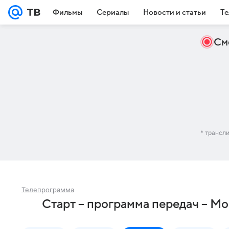
Фильмы
Сериалы
Новости и статьи
Те
См
* трансл
Телепрограмма
Старт – программа передач – Мо