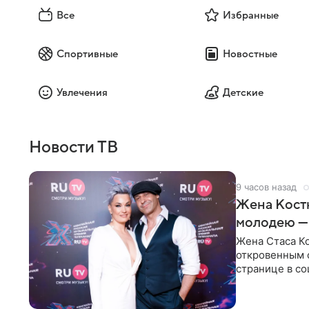
Все
Избранные
Спортивные
Новостные
Увлечения
Детские
Новости ТВ
9 часов назад
Жена Кост
молодею —
Жена Стаса К
откровенным 
странице в со
время отпуска