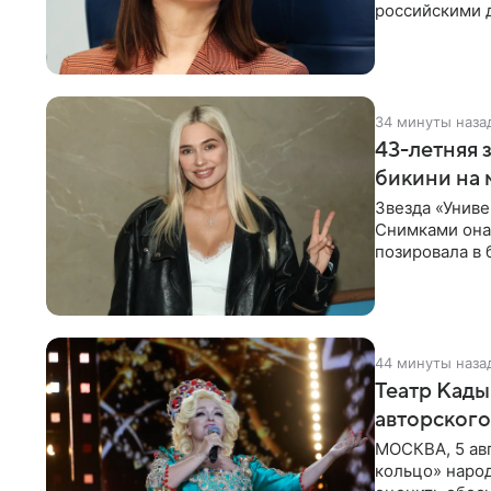
российскими 
Рубцова, изве
34 минуты наза
43-летняя 
бикини на 
Звезда «Униве
Снимками она 
позировала в
Рудова
44 минуты наза
Театр Кады
авторского
МОСКВА, 5 ав
кольцо» наро