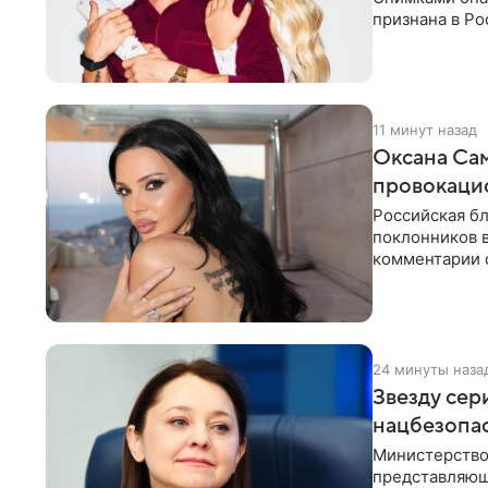
признана в Ро
серию снимко
11 минут назад
Оксана Са
провокаци
Российская б
поклонников 
комментарии о
компании Met
24 минуты наза
Звезду сер
нацбезопас
Министерство
представляющ