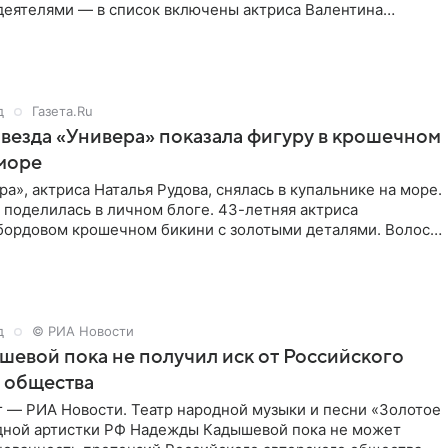
деятелями — в список включены актриса Валентина
стная зрителям по
д
Газета.Ru
звезда «Универа» показала фигуру в крошечном
море
ра», актриса Наталья Рудова, снялась в купальнике на море.
поделилась в личном блоге. 43-летняя актриса
 бордовом крошечном бикини с золотыми деталями. Волосы
д
© РИА Новости
шевой пока не получил иск от Российского
 общества
г — РИА Новости. Театр народной музыки и песни «Золотое
дной артистки РФ Надежды Кадышевой пока не может