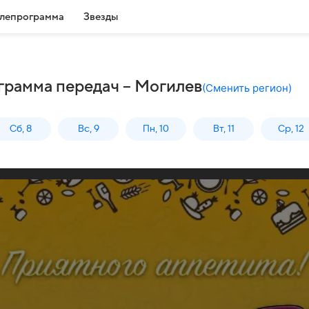
лепрограмма
Звезды
ограмма передач – Могилев
(
Сменить регион
)
Сб, 8
Вс, 9
Пн, 10
Вт, 11
Ср, 12