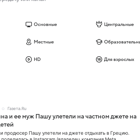
Основные
Центральные
Местные
Образовательн
HD
Для взрослых
Газета.Ru
на и ее муж Пашу улетели на частном джете на
детей
и продюсер Пашу улетели на джете отдыхать в Грецию.
поделилась в Instagram (владелец компания Meta