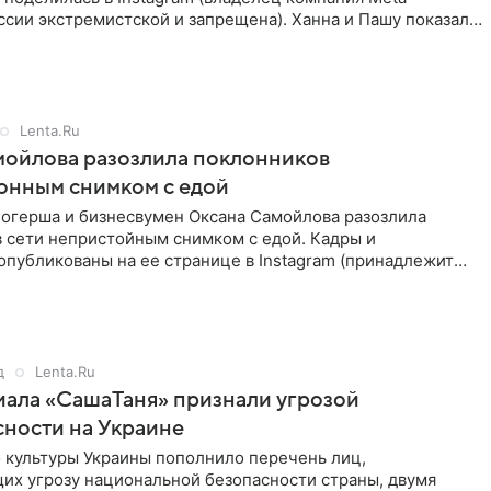
ссии экстремистской и запрещена). Ханна и Пашу показали
в,
Lenta.Ru
мойлова разозлила поклонников
онным снимком с едой
логерша и бизнесвумен Оксана Самойлова разозлила
в сети непристойным снимком с едой. Кадры и
публикованы на ее странице в Instagram (принадлежит
a, признанной
д
Lenta.Ru
иала «СашаТаня» признали угрозой
ности на Украине
 культуры Украины пополнило перечень лиц,
их угрозу национальной безопасности страны, двумя