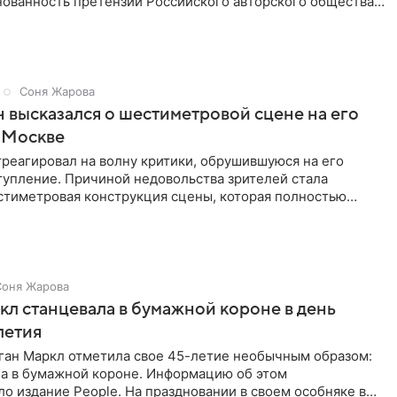
нованность претензий Российского авторского общества
Соня Жарова
 высказался о шестиметровой сцене на его
 Москве
реагировал на волну критики, обрушившуюся на его
тупление. Причиной недовольства зрителей стала
стиметровая конструкция сцены, которая полностью
ор артиста для
Соня Жарова
л станцевала в бумажной короне в день
летия
ган Маркл отметила свое 45-летие необычным образом:
ла в бумажной короне. Информацию об этом
о издание People. На праздновании в своем особняке в