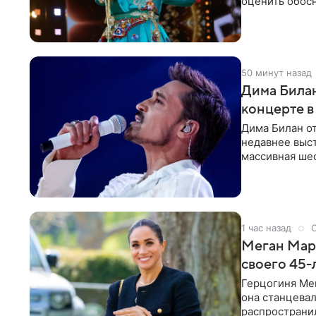
оценить обос
по поводу
50 минут назад
Дима Билан
концерте в
Дима Билан от
недавнее выс
массивная ше
перекрыла обз
1 час назад
Меган Марк
своего 45-
Герцогиня Ме
она станцева
распространил