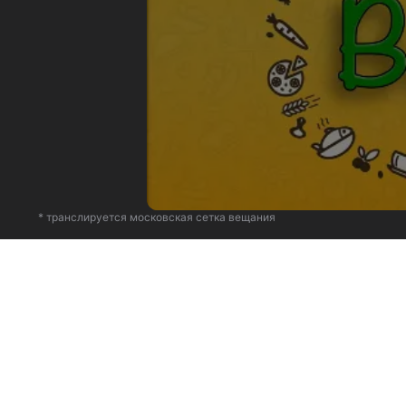
* транслируется московская сетка вещания