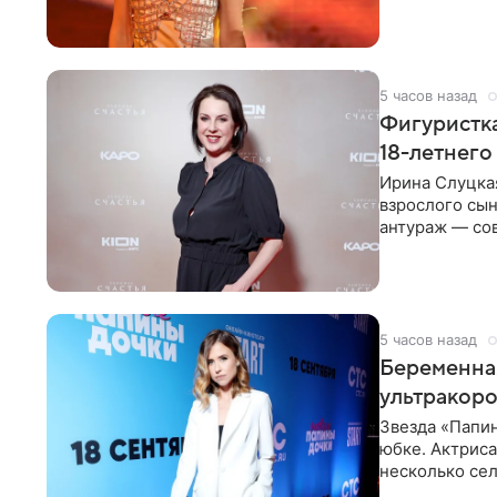
красном
5 часов назад
Фигуристка
18-летнего
Ирина Слуцкая
взрослого сын
антураж — со
фигуристка
5 часов назад
Беременная
ультракор
Звезда «Папин
юбке. Актриса
несколько сел
социальной се