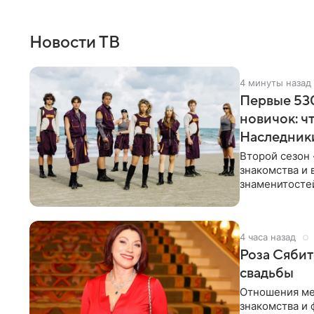
Новости ТВ
4 минуты назад
Первые 530
новичок: ч
Наследник
Второй сезон 
знакомства и 
знаменитостей
несколько дне
4 часа назад
Роза Сябит
свадьбы
Отношения ме
знакомства и 