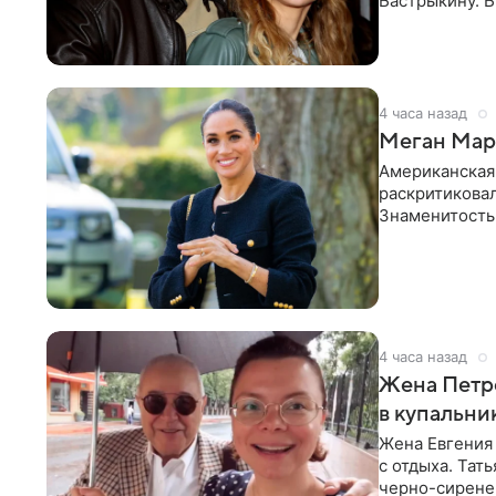
Бастрыкину. 
в личном блог
4 часа назад
Меган Марк
Американская
раскритикова
Знаменитость
Сассекской, п
4 часа назад
Жена Петр
в купальни
Жена Евгения
с отдыха. Тат
черно-сиренев