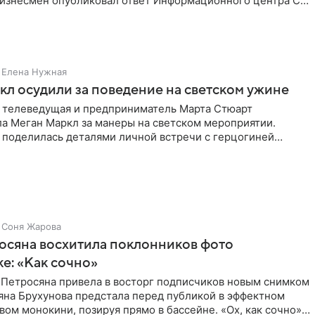
Бизнесмен опубликовал ответ Информационного центра СК
е. В
Елена Нужная
л осудили за поведение на светском ужине
 телеведущая и предприниматель Марта Стюарт
ла Меган Маркл за манеры на светском мероприятии.
 поделилась деталями личной встречи с герцогиней
ишет PageSix. По
Соня Жарова
осяна восхитила поклонников фото
ке: «Как сочно»
 Петросяна привела в восторг подписчиков новым снимком
ьяна Брухунова предстала перед публикой в эффектном
ом монокини, позируя прямо в бассейне. «Ох, как сочно»,