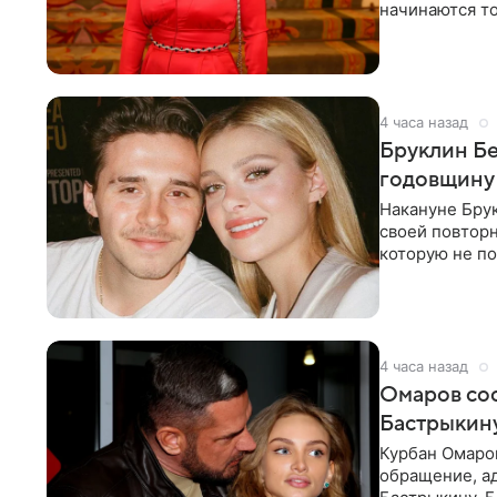
начинаются то
многого,
4 часа назад
Бруклин Бе
годовщину
Накануне Бру
своей повтор
которую не по
считает это
4 часа назад
Омаров соо
Бастрыкину
Курбан Омаро
обращение, а