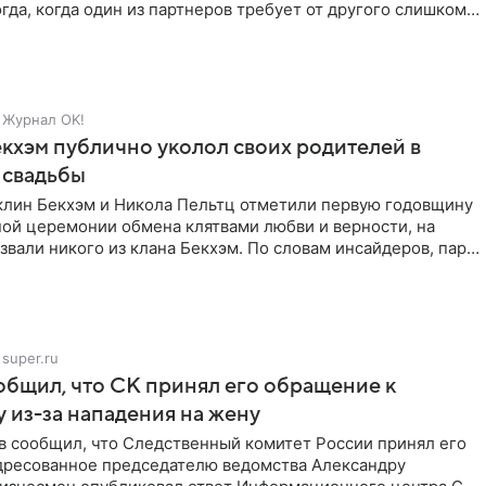
гда, когда один из партнеров требует от другого слишком
Журнал OK!
кхэм публично уколол своих родителей в
 свадьбы
клин Бекхэм и Никола Пельтц отметили первую годовщину
ной церемонии обмена клятвами любви и верности, на
звали никого из клана Бекхэм. По словам инсайдеров, пара
super.ru
бщил, что СК принял его обращение к
 из-за нападения на жену
в сообщил, что Следственный комитет России принял его
дресованное председателю ведомства Александру