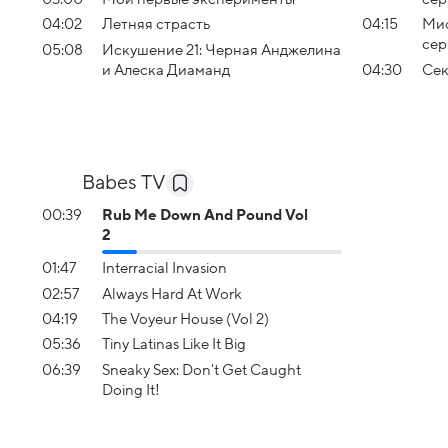
04:02
Летняя страсть
04:15
Мис
сер
05:08
Искушение 21: Черная Анджелина
и Алеска Диаманд
04:30
Сек
Babes TV
00:39
Rub Me Down And Pound Vol
2
01:47
Interracial Invasion
02:57
Always Hard At Work
04:19
The Voyeur House (Vol 2)
05:36
Tiny Latinas Like It Big
06:39
Sneaky Sex: Don't Get Caught
Doing It!