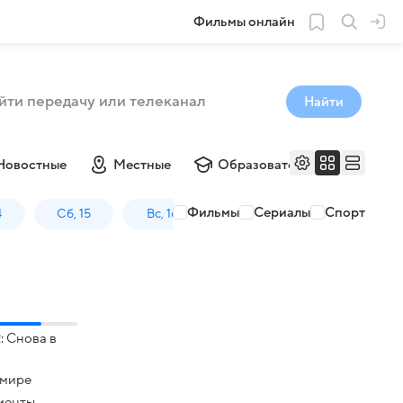
Фильмы онлайн
Найти
Новостные
Местные
Образовательные
Му
Фильмы
Сериалы
Спорт
4
Сб, 15
Вс, 16
Пн, 17
: Снова в
 мире
менты