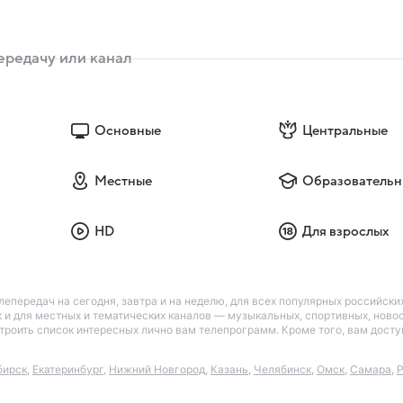
Основные
Центральные
Местные
Образовательн
HD
Для взрослых
лепередач на сегодня, завтра и на неделю, для всех популярных российск
так и для местных и тематических каналов — музыкальных, спортивных, нов
астроить список интересных лично вам телепрограмм. Кроме того, вам дос
бирск
,
Екатеринбург
,
Нижний Новгород
,
Казань
,
Челябинск
,
Омск
,
Самара
,
Р