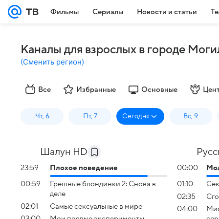
Фильмы
Сериалы
Новости и статьи
Те
Каналы для взрослых в городе Моги
(
Сменить регион
)
Все
Избранные
Основные
Цен
Чт, 6
Пт, 7
Сегодня
Вс, 9
Шалун HD
Русс
23:59
Плохое поведение
00:00
Мол
00:59
Грешные блондинки 2: Снова в
01:10
Сек
деле
02:35
Сго
02:01
Самые сексуальные в мире
04:00
Мис
03:00
Мои первые эксперименты
сер