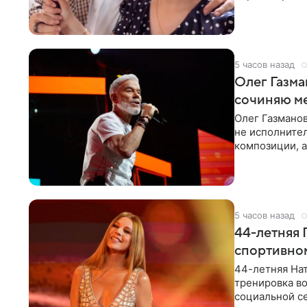
«Татьяна,
5 часов назад
Олег Газма
сочиняю м
Олег Газманов
не исполнител
композиции, а
музыканта,
5 часов назад
44-летняя 
спортивно
44-летняя Нат
тренировка во
социальной се