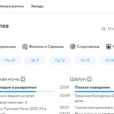
лепрограмма
Звезды
лев
тральные
Фильмы и Сериалы
Спортивные
Пн, 10
Вт, 11
Ср, 12
Чт, 13
Пт, 1
кая ночь
Шалун
одые и развратные
23:59
Плохое поведение
си к вашим услугам
00:59
Грешные блондинки 2
деле
вор мамочек- 6
02:01
Самые сексуальные в
с Русская Ночь-2021 (13-я
ия)
03:00
Мои первые экспери