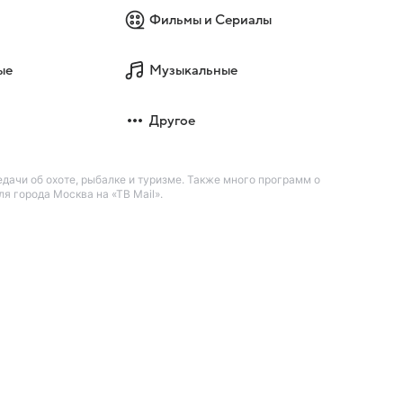
Фильмы и Сериалы
ые
Музыкальные
Другое
дачи об охоте, рыбалке и туризме. Также много программ о
 города Москва на «ТВ Mail».