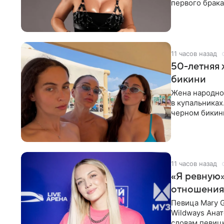
первого брака
ответственнос
11 часов назад
50-летняя 
бикини
Жена народно
в купальниках
черном бикини
выбрала банд
11 часов назад
«Я ревную»
отношения
Певица Mary 
Wildways Анат
словам певицы