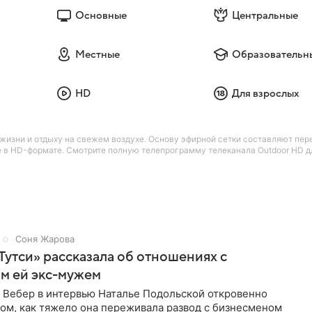
Основные
Центральные
Местные
Образовательн
HD
Для взрослых
изни и отдыху на свежем воздухе. Основу эфирной сетки составляют пере
 в HD-формате. Смотрите полную телепрограмму телеканала Outdoor HD для
Соня Жарова
Тутси» рассказала об отношениях с
м ей экс-мужем
 Вебер в интервью Наталье Подольской откровенно
том, как тяжело она переживала развод с бизнесменом