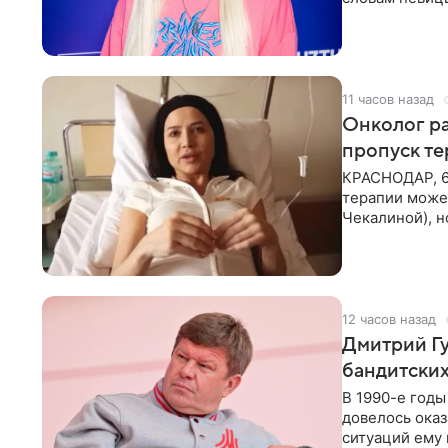
человека. Та
11 часов назад
Онколог ра
пропуск т
КРАСНОДАР, 6
терапии может
Чекалиной), 
здоровью не к
12 часов назад
Дмитрий Гу
бандитских
В 1990-е год
довелось оказ
ситуаций ему 