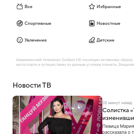
Все
Избранные
Спортивные
Новостные
Увлечения
Детские
Американский телеканал Outdoor HD посвящен активному образу ж
мотоспорте и путешествиях по разным уголкам планеты. Вещание
Новости ТВ
35 минут назад
Солистка «
изменивши
Певица Мария
рассказала о 