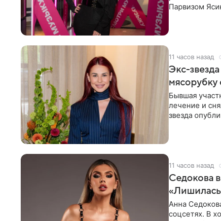
Парвизом Ясин
стала для нее
11 часов назад
Экс-звезда
мясорубку 
Бывшая участ
лечение и сня
звезда опубли
процесс снят
11 часов назад
Седокова в
«Лишилась 
Анна Седокова
соцсетях. В х