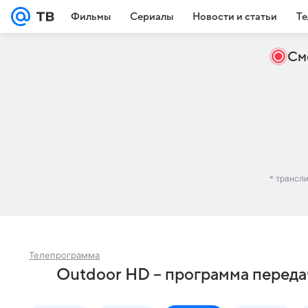
Фильмы
Сериалы
Новости и статьи
Те
См
* трансл
Телепрограмма
Outdoor HD – программа переда