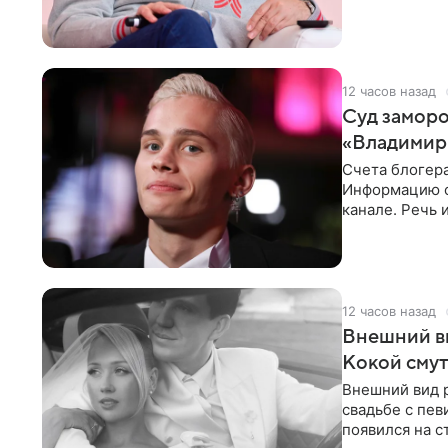
однако он
12 часов назад
Суд заморо
«Владимир
Счета блогер
Информацию о
канале. Речь 
разбирательст
12 часов назад
Внешний ви
Кокой смут
Внешний вид 
свадьбе с пев
появился на с