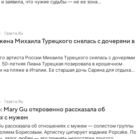
 и заявила, что чужие судьбы — не ее зона
ти. От Валентина
Газета.Ru
жена Михаила Турецкого снялась с дочерями в
го артиста России Михаила Турецкого снялась с дочерями
. 50-летняя Лиана Турецкая позировала в крошечном
 на пляже в Италии. Ее старшая дочь Сарина для отдыха
о
Газета.Ru
: Mary Gu откровенно рассказала об
х с мужем
Gu рассказала об отношениях с мужем — солистом группы
олием Борисовым. Артистку цитирует издание Popcake. По
, залог любви — это принять недостатки другого