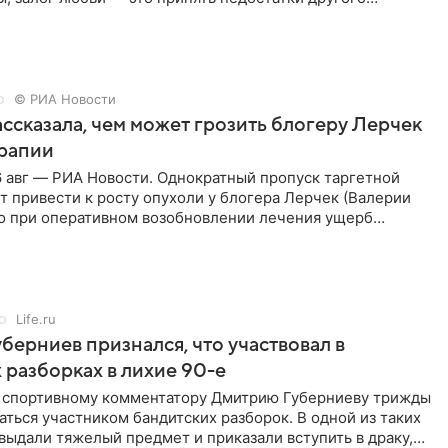
кже
© РИА Новости
ссказала, чем может грозить блогеру Лерчек
ерапии
 авг — РИА Новости. Однократный пропуск таргетной
 привести к росту опухоли у блогера Лерчек (Валерии
но при оперативном возобновлении лечения ущерб
ритичен,
Life.ru
берниев признался, что участвовал в
 разборках в лихие 90-е
ы спортивному комментатору Дмитрию Губерниеву трижды
аться участником бандитских разборок. В одной из таких
выдали тяжелый предмет и приказали вступить в драку,