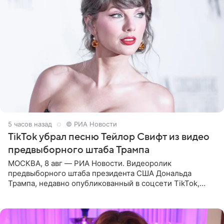
5 часов назад
© РИА Новости
TikTok убрал песню Тейлор Свифт из видео
предвыборного штаба Трампа
МОСКВА, 8 авг — РИА Новости. Видеоролик
предвыборного штаба президента США Дональда
Трампа, недавно опубликованный в соцсети TikTok,
остался без звуковой дорожки в виде песни August
(«Август») американской