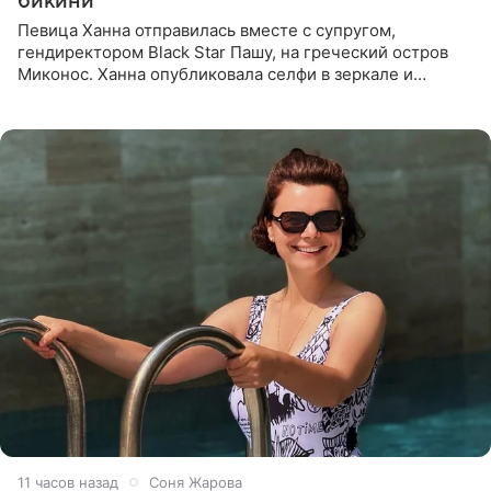
бикини
Певица Ханна отправилась вместе с супругом,
гендиректором Black Star Пашу, на греческий остров
Миконос. Ханна опубликовала селфи в зеркале и
призналась, что сейчас особенно довольна собой. По
словам певицы, она
11 часов назад
Соня Жарова