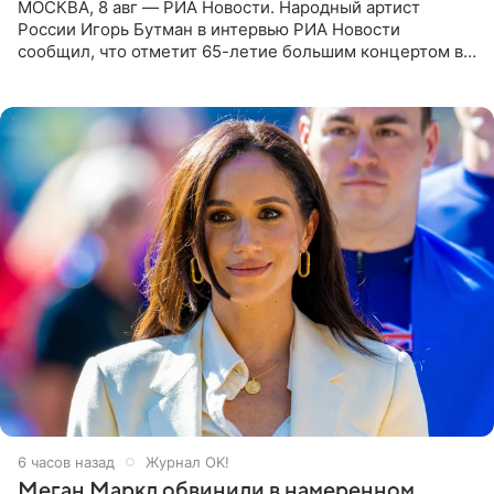
МОСКВА, 8 авг — РИА Новости. Народный артист
России Игорь Бутман в интервью РИА Новости
сообщил, что отметит 65-летие большим концертом в
Кремлевском дворце, а вместе с ним на сцену выйдут
его друзья —
6 часов назад
Журнал OK!
Меган Маркл обвинили в намеренном