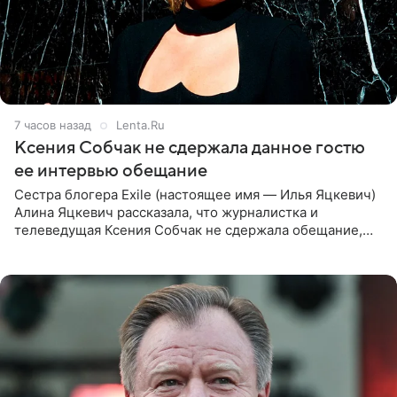
7 часов назад
Lenta.Ru
Ксения Собчак не сдержала данное гостю
ее интервью обещание
Сестра блогера Exile (настоящее имя — Илья Яцкевич)
Алина Яцкевич рассказала, что журналистка и
телеведущая Ксения Собчак не сдержала обещание,
которое дала ему во время интервью с ним. Об этом она
заявила в