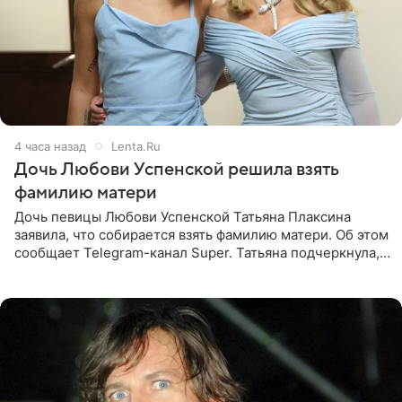
4 часа назад
Lenta.Ru
Дочь Любови Успенской решила взять
фамилию матери
Дочь певицы Любови Успенской Татьяна Плаксина
заявила, что собирается взять фамилию матери. Об этом
сообщает Telegram-канал Super. Татьяна подчеркнула,
что приняла решение о смене фамилии, поскольку
именно от