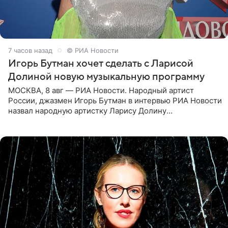
7 часов назад
© РИА Новости
Игорь Бутман хочет сделать с Ларисой
Долиной новую музыкальную программу
МОСКВА, 8 авг — РИА Новости. Народный артист
России, джазмен Игорь Бутман в интервью РИА Новости
назвал народную артистку Ларису Долину
великолепной певицей и рассказал о желании сделать с
ней новую совместную