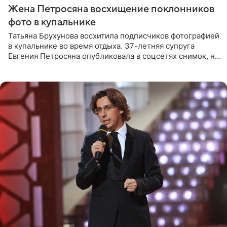
Жена Петросяна восхищение поклонников
фото в купальнике
Татьяна Брухунова восхитила подписчиков фотографией
в купальнике во время отдыха. 37-летняя супруга
Евгения Петросяна опубликовала в соцсетях снимок, на
котором позирует у бассейна в белоснежном монокини
с