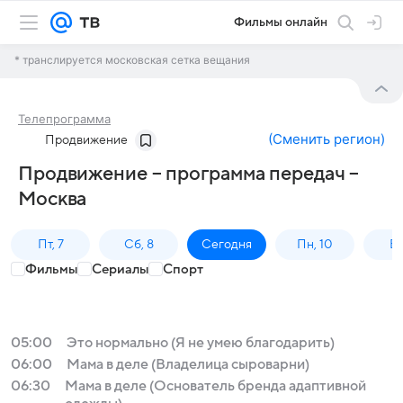
Фильмы онлайн
* транслируется московская сетка вещания
Телепрограмма
(
Сменить регион
)
Продвижение
Продвижение – программа передач –
Москва
Пт, 7
Сб, 8
Сегодня
Пн, 10
Вт,
Фильмы
Сериалы
Спорт
05:00
Это нормально (Я не умею благодарить)
06:00
Мама в деле (Владелица сыроварни)
06:30
Мама в деле (Основатель бренда адаптивной