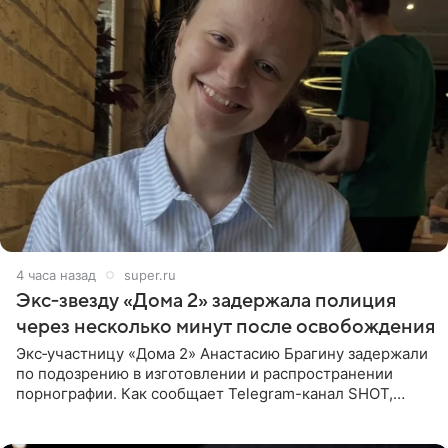
4 часа назад
super.ru
Экс‑звезду «Дома 2» задержала полиция
через несколько минут после освобождения
Экс‑участницу «Дома 2» Анастасию Брагину задержали
по подозрению в изготовлении и распространении
порнографии. Как сообщает Telegram-канал SHOT,
девушка может оказаться в СИЗО. Следствие
ходатайствует об