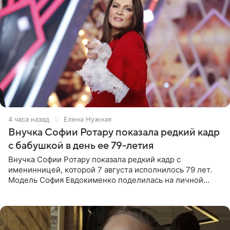
4 часа назад
Елена Нужная
Внучка Софии Ротару показала редкий кадр
с бабушкой в день ее 79-летия
Внучка Софии Ротару показала редкий кадр с
именинницей, которой 7 августа исполнилось 79 лет.
Модель София Евдокименко поделилась на личной
странице в социальной сети фотографией знаменитой
бабушки. На снимке