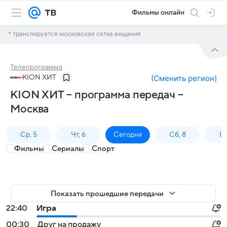
Фильмы онлайн
* транслируется московская сетка вещания
Телепрограмма
KION ХИТ
(
Сменить регион
)
KION ХИТ – программа передач –
Москва
Ср, 5
Чт, 6
Сегодня
Сб, 8
Вс
Фильмы
Сериалы
Спорт
Показать прошедшие передачи
22:40
Игра
00:30
Друг на продажу