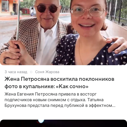
3 часа назад
Соня Жарова
Жена Петросяна восхитила поклонников
фото в купальнике: «Как сочно»
Жена Евгения Петросяна привела в восторг
подписчиков новым снимком с отдыха. Татьяна
Брухунова предстала перед публикой в эффектном
черно-сиреневом монокини, позируя прямо в бассейне.
«Ох, как сочно», «Татьяна,