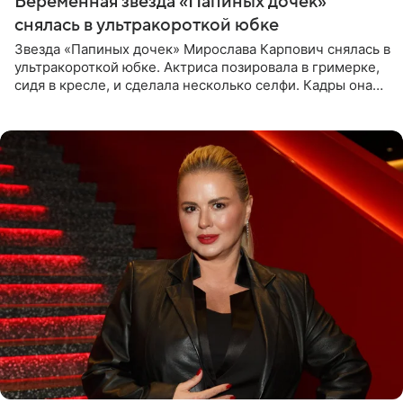
Беременная звезда «Папиных дочек»
снялась в ультракороткой юбке
Звезда «Папиных дочек» Мирослава Карпович снялась в
ультракороткой юбке. Актриса позировала в гримерке,
сидя в кресле, и сделала несколько селфи. Кадры она
опубликовала на личной странице в социальной сети.