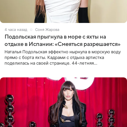
4 часа назад
Соня Жарова
Подольская прыгнула в море с яхты на
отдыхе в Испании: «Смеяться разрешается»
Наталья Подольская эффектно нырнула в морскую воду
прямо с борта яхты. Кадрами с отдыха артистка
поделилась на своей странице. 44-летняя
знаменитость предстала перед поклонниками в ярком
розовом купальнике с