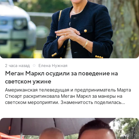
2 часа назад
Елена Нужная
Меган Маркл осудили за поведение на
светском ужине
Американская телеведущая и предприниматель Марта
Стюарт раскритиковала Меган Маркл за манеры на
светском мероприятии. Знаменитость поделилась
деталями личной встречи с герцогиней Сассекской,
пишет PageSix. По