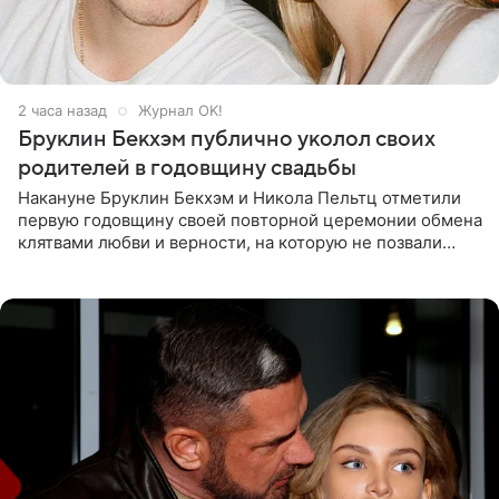
2 часа назад
Журнал OK!
Бруклин Бекхэм публично уколол своих
родителей в годовщину свадьбы
Накануне Бруклин Бекхэм и Никола Пельтц отметили
первую годовщину своей повторной церемонии обмена
клятвами любви и верности, на которую не позвали
никого из клана Бекхэм. По словам инсайдеров, пара
считает это