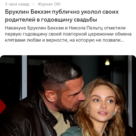
3 часа назад
Журнал OK!
Бруклин Бекхэм публично уколол своих
родителей в годовщину свадьбы
Накануне Бруклин Бекхэм и Никола Пельтц отметили
первую годовщину своей повторной церемонии обмена
клятвами любви и верности, на которую не позвали
никого из клана Бекхэм. По словам инсайдеров, пара
считает это