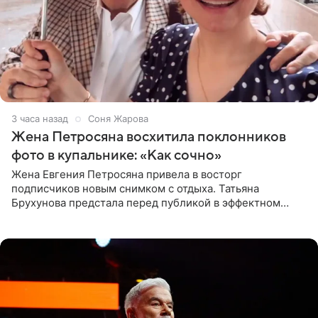
3 часа назад
Соня Жарова
Жена Петросяна восхитила поклонников
фото в купальнике: «Как сочно»
Жена Евгения Петросяна привела в восторг
подписчиков новым снимком с отдыха. Татьяна
Брухунова предстала перед публикой в эффектном
черно-сиреневом монокини, позируя прямо в бассейне.
«Ох, как сочно», «Татьяна,