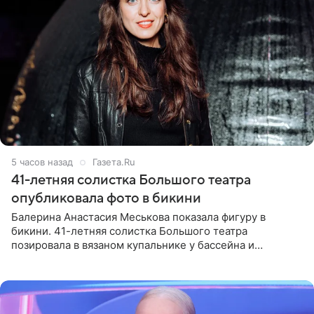
5 часов назад
Газета.Ru
41-летняя солистка Большого театра
опубликовала фото в бикини
Балерина Анастасия Меськова показала фигуру в
бикини. 41-летняя солистка Большого театра
позировала в вязаном купальнике у бассейна и
опубликовала фото в личном блоге. Артистка
поделилась кадрами с отдыха за