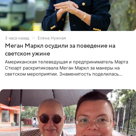
3 часа назад
Елена Нужная
Меган Маркл осудили за поведение на
светском ужине
Американская телеведущая и предприниматель Марта
Стюарт раскритиковала Меган Маркл за манеры на
светском мероприятии. Знаменитость поделилась
деталями личной встречи с герцогиней Сассекской,
пишет PageSix. По