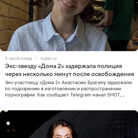
5 часов назад
super.ru
Экс‑звезду «Дома 2» задержала полиция
через несколько минут после освобождения
Экс‑участницу «Дома 2» Анастасию Брагину задержали
по подозрению в изготовлении и распространении
порнографии. Как сообщает Telegram-канал SHOT,
девушка может оказаться в СИЗО. Следствие
ходатайствует об