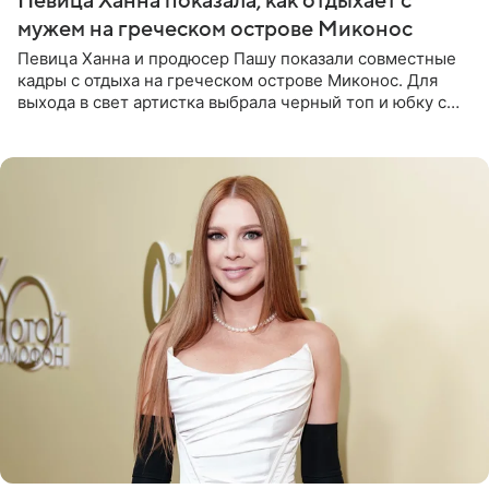
Певица Ханна показала, как отдыхает с
мужем на греческом острове Миконос
Певица Ханна и продюсер Пашу показали совместные
кадры с отдыха на греческом острове Миконос. Для
выхода в свет артистка выбрала черный топ и юбку с
высоким разрезом. Дополнили образ босоножки в тон,
серьги с