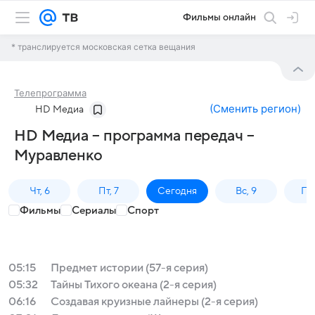
Фильмы онлайн
* транслируется московская сетка вещания
Телепрограмма
(
Сменить регион
)
HD Медиа
HD Медиа – программа передач –
Муравленко
Чт, 6
Пт, 7
Сегодня
Вс, 9
Пн,
Фильмы
Сериалы
Спорт
05:15
Предмет истории (57-я серия)
05:32
Тайны Тихого океана (2-я серия)
06:16
Создавая круизные лайнеры (2-я серия)