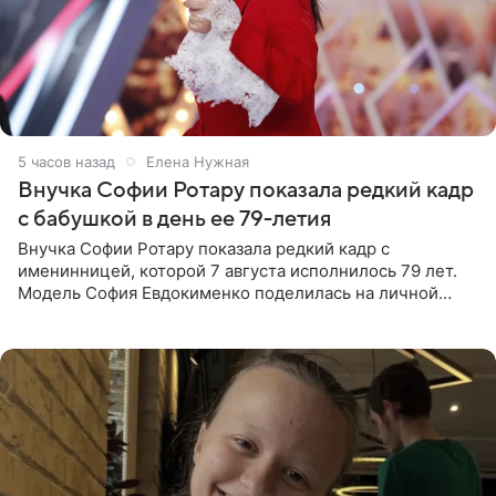
5 часов назад
Елена Нужная
Внучка Софии Ротару показала редкий кадр
с бабушкой в день ее 79-летия
Внучка Софии Ротару показала редкий кадр с
именинницей, которой 7 августа исполнилось 79 лет.
Модель София Евдокименко поделилась на личной
странице в социальной сети фотографией знаменитой
бабушки. На снимке