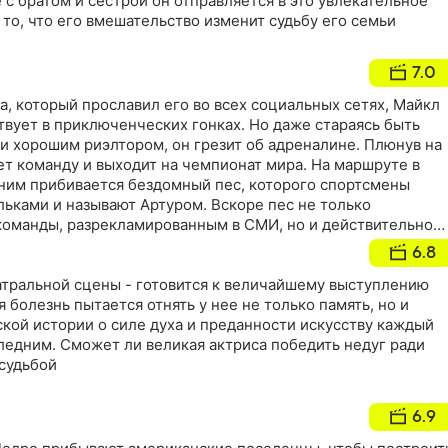
 с братом и сестрой он отправляется в это увлекательное
 то, что его вмешательство изменит судьбу его семьи
7.0
а, который прославил его во всех социальных сетях, Майкл
ствует в приключенческих гонках. Но даже стараясь быть
 хорошим риэлтором, он грезит об адреналине. Плюнув на
ет команду и выходит на чемпионат мира. На маршруте в
ним прибивается бездомный пес, которого спортсмены
ьками и называют Артуром. Вскоре пес не только
команды, разрекламированным в СМИ, но и действительно
соратникам на сложном пути к победе
6.8
еатральной сцены - готовится к величайшему выступлению
 болезнь пытается отнять у нее не только память, но и
ской истории о силе духа и преданности искусству каждый
ледним. Сможет ли великая актриса победить недуг ради
 судьбой
6.9