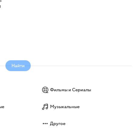
ь
и
Найти
Фильмы и Сериалы
ые
Музыкальные
Другое