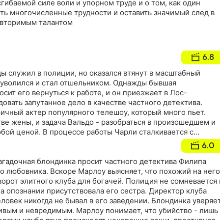
сгибаемой силе воли и упорном труде и о том, как один
ть многочисленные трудности и оставить значимый след в
овторимым талантом
6.8
ы служил в полиции, но оказался втянут в масштабный
о уволился и стал отшельником. Однажды бывшая
сит его вернуться к работе, и он приезжает в Лос-
овать запутанное дело в качестве частного детектива.
ичный актер популярного телешоу, который много пьет.
ве жены, и задача Вальдо - разобраться в произошедшем и
бой ценой. В процессе работы Чарли сталкивается с
кими боссами. Удастся ли Вальдо очистить имя
6.0
 результат расследования докажет его вину?
агадочная блондинка просит частного детектива Филипа
о любовника. Вскоре Марлоу выясняет, что похожий на него
ворот элитного клуба для богачей. Полиция не сомневается 
на опознании присутствовала его сестра. Директор клуба
еловек никогда не бывал в его заведении. Блондинка уверяет
ивым и невредимым. Марлоу понимает, что убийство - лишь