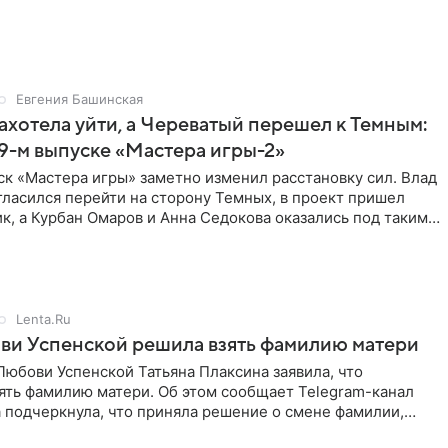
Евгения Башинская
ахотела уйти, а Череватый перешел к Темным:
 9-м выпуске «Мастера игры-2»
к «Мастера игры» заметно изменил расстановку сил. Влад
ласился перейти на сторону Темных, в проект пришел
к, а Курбан Омаров и Анна Седокова оказались под таким
Lenta.Ru
ви Успенской решила взять фамилию матери
юбови Успенской Татьяна Плаксина заявила, что
ять фамилию матери. Об этом сообщает Telegram-канал
а подчеркнула, что приняла решение о смене фамилии,
енно от