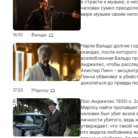
о страсти к музыке, о не
человек сумел преодоле
мире музыки своим неп
16:10
Вальдо
Чарли Вальдо долгие год
скандал, после которог
возлюбленная Вальдо про
Анджелес, чтобы расслед
Алистер Пинч - эксцентр
Пинча обвиняют в убийст
докопаться до правды лю
гангстерами и голливудс
17:55
Марлоу
скандального актера или
Лос-Анджелес 1930-х. З
Марлоу найти пропавшег
человек был убит возле 
личности убитого, ведь 
утверждает, что такой ч
что видела любовника ж