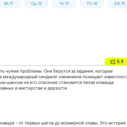
Вт, 11
Ср, 12
Чт, 13
Пт, 14
Сб, 15
5.9
ать чужие проблемы. Они берутся за задания, которые
гда международный синдикат наемников похищает известног
ым шансом на его спасение становится лихая команда
равных в мастерстве и дерзости
авуре - от первых шагов до всемирной славы. Это история