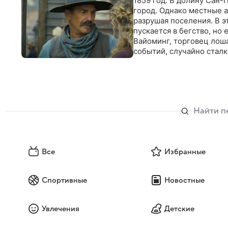
1859 год. В долину Сан
город. Однако местные а
разрушая поселения. В 
пускается в бегство, но
Вайоминг, торговец лош
событий, случайно сталк
Все
Избранные
Спортивные
Новостные
Увлечения
Детские