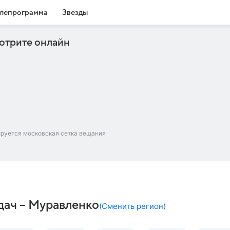
лепрограмма
Звезды
отрите онлайн
ируется московская сетка вещания
дач – Муравленко
(
Сменить регион
)