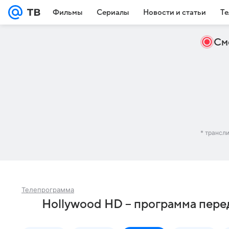
Фильмы
Сериалы
Новости и статьи
Те
См
* трансл
Телепрограмма
Hollywood HD – программа пере