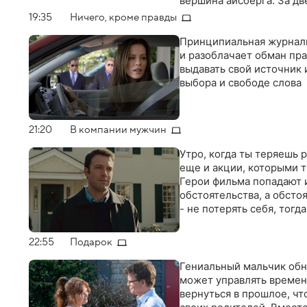
вершина айсберга. За д
сеть опутывает весь гор
19:35
Ничего, кроме правды
Принципиальная журнали
и разоблачает обман пра
выдавать свой источник 
выбора и свободе слова
21:20
В компании мужчин
Утро, когда ты теряешь р
еще и акции, которыми т
Герои фильма попадают 
обстоятельства, а обстоя
- не потерять себя, тогд
22:55
Подарок
Гениальный мальчик обн
может управлять времен
вернуться в прошлое, ч