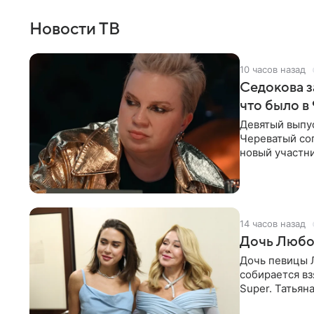
Новости ТВ
10 часов назад
Седокова з
что было в
Девятый выпус
Череватый сог
новый участни
давлением.
14 часов назад
Дочь Любо
Дочь певицы Л
собирается вз
Super. Татьян
поскольку им