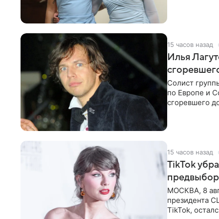
15 часов назад
Илья Лагут
сгоревшег
Солист групп
по Европе и 
сгоревшего до
Shot. В рамка
15 часов назад
TikTok убр
предвыбор
МОСКВА, 8 ав
президента С
TikTok, остал