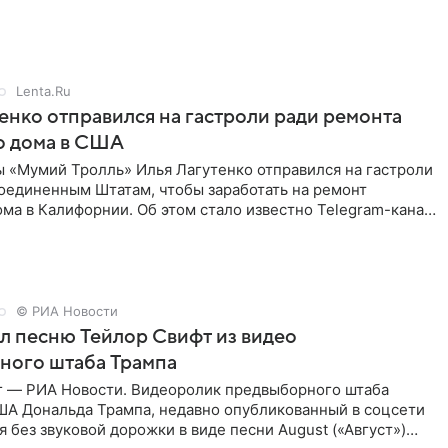
Lenta.Ru
енко отправился на гастроли ради ремонта
о дома в США
ы «Мумий Тролль» Илья Лагутенко отправился на гастроли
Соединенным Штатам, чтобы заработать на ремонт
ма в Калифорнии. Об этом стало известно Telegram-каналу
х
© РИА Новости
ал песню Тейлор Свифт из видео
ного штаба Трампа
г — РИА Новости. Видеоролик предвыборного штаба
ША Дональда Трампа, недавно опубликованный в соцсети
ся без звуковой дорожки в виде песни August («Август»)