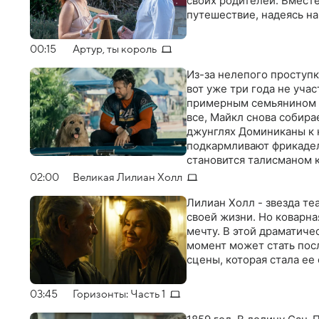
своих родителей. Вместе
путешествие, надеясь на
00:15
Артур, ты король
Из-за нелепого проступк
вот уже три года не уча
примерным семьянином и
все, Майкл снова собира
джунглях Доминиканы к 
подкармливают фрикадел
становится талисманом 
помогает Майклу и его 
02:00
Великая Лилиан Холл
Лилиан Холл - звезда т
своей жизни. Но коварная
мечту. В этой драматиче
момент может стать пос
сцены, которая стала ее
03:45
Горизонты: Часть 1