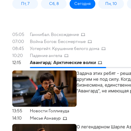
Пт, 7
Сб, 8
Сегодня
Пн, 10
05:05
Ганнибал. Восхождение
07:00
Война Богов: Бессмертные
08:45
Уотергейт. Крушение белого дома
10:20
Падение ангела
12:15
Авангард: Арктические волки
Задача этих ребят - реш
другим не под силу. Ко
бизнесмена, единственн
"Авангард", не имеющая 
13:55
Новости Голливуда
14:10
Месье Азнавур
О легендарном Шарле Азн