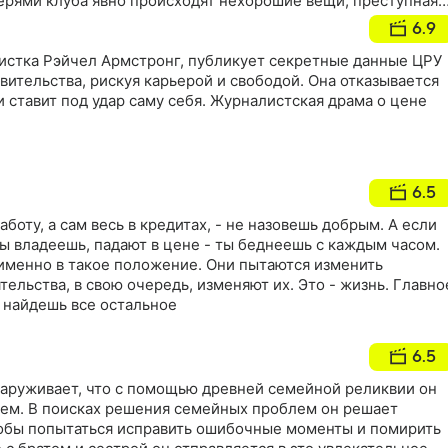
верями клуба явно происходят нехорошие вещи, преступная
од, и герою предстоит выяснить, кто дергает за ниточки
6.9
стка Рэйчел Армстронг, публикует секретные данные ЦРУ
вительства, рискуя карьерой и свободой. Она отказывается
и ставит под удар саму себя. Журналистская драма о цене
6.5
аботу, а сам весь в кредитах, - не назовешь добрым. А если
ы владеешь, падают в цене - ты беднеешь с каждым часом.
именно в такое положение. Они пытаются изменить
тельства, в свою очередь, изменяют их. Это - жизнь. Главно
а найдешь все остальное
6.5
аруживает, что с помощью древней семейной реликвии он
ем. В поисках решения семейных проблем он решает
тобы попытаться исправить ошибочные моменты и помирить