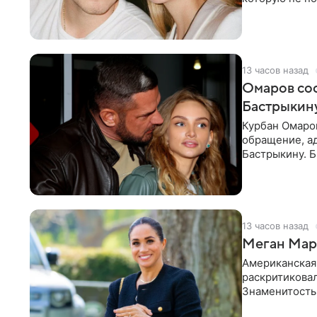
считает это
13 часов назад
Омаров соо
Бастрыкину
Курбан Омаро
обращение, а
Бастрыкину. 
в личном блог
13 часов назад
Меган Марк
Американская
раскритикова
Знаменитость
Сассекской, п