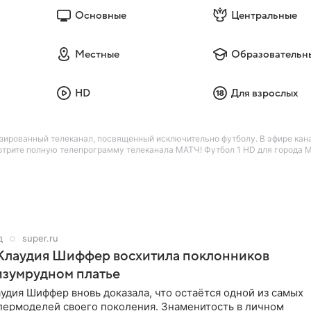
Основные
Центральные
Местные
Образовательн
HD
Для взрослых
ированный телеканал, посвященный исключительно футболу. В эфире кан
отрите полную телепрограмму телеканала МАТЧ! Футбол 1 HD для города Му
д
super.ru
 Клаудия Шиффер восхитила поклонников
изумрудном платье
удия Шиффер вновь доказала, что остаётся одной из самых
пермоделей своего поколения. Знаменитость в личном