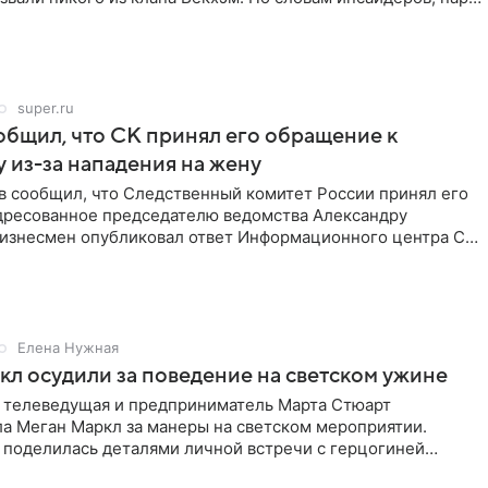
super.ru
бщил, что СК принял его обращение к
 из-за нападения на жену
в сообщил, что Следственный комитет России принял его
дресованное председателю ведомства Александру
Бизнесмен опубликовал ответ Информационного центра СК
е. В
Елена Нужная
л осудили за поведение на светском ужине
 телеведущая и предприниматель Марта Стюарт
ла Меган Маркл за манеры на светском мероприятии.
 поделилась деталями личной встречи с герцогиней
ишет PageSix. По