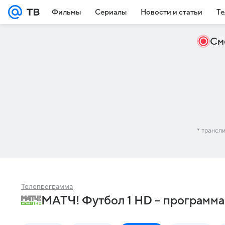
Фильмы
Сериалы
Новости и статьи
Те
См
* трансл
Телепрограмма
МАТЧ! Футбол 1 HD – программа