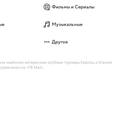
Фильмы и Сериалы
ые
Музыкальные
Другое
ала наиболее интересные клубные турниры Европы и Южной
равленко на «ТВ Mail».