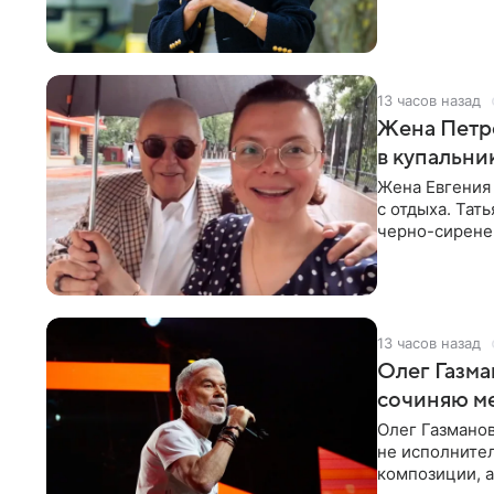
13 часов назад
Жена Петр
в купальни
Жена Евгения
с отдыха. Тат
черно-сиренев
«Татьяна,
13 часов назад
Олег Газма
сочиняю м
Олег Газманов
не исполнител
композиции, а