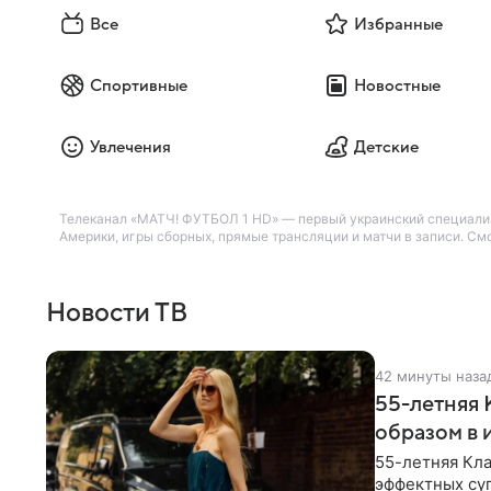
Все
Избранные
Спортивные
Новостные
Увлечения
Детские
Телеканал «МАТЧ! ФУТБОЛ 1 HD» — первый украинский специализ
Америки, игры сборных, прямые трансляции и матчи в записи. См
Новости ТВ
42 минуты наза
55-летняя
образом в 
55-летняя Кла
эффектных су