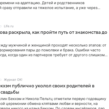
времени на адаптацию. Детей и родственников
 сразу отправили на тяжелое испытание, а уже через
й в лагере
Life.ru
ова раскрыла, как пройти путь от знакомства до
жду мужчиной и женщиной проходят несколько этапов: от
формирования пары до помолвки и брака. Ошибки часто
гда, когда один из партнеров требует от другого слишком
Журнал OK!
кхэм публично уколол своих родителей в
 свадьбы
клин Бекхэм и Никола Пельтц отметили первую годовщину
ной церемонии обмена клятвами любви и верности, на
звали никого из клана Бекхэм. По словам инсайдеров, пара