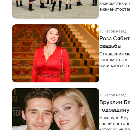
знакомства и 
знаменитостей
несколько дне
13 часов назад
Роза Сябит
свадьбы
Отношения ме
знакомства и 
начинаются то
многого,
13 часов назад
Бруклин Бе
годовщину
Накануне Бру
своей повтор
которую не по