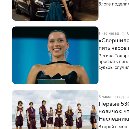
блоге поделил
роли гостьи,
1 час назад
«Свершилос
пять часов
Регина Тодоре
проспать пять
судьбы случил
ребенком. Ар
8 часов назад
Первые 530
новичок: ч
Наследник
Второй сезон 