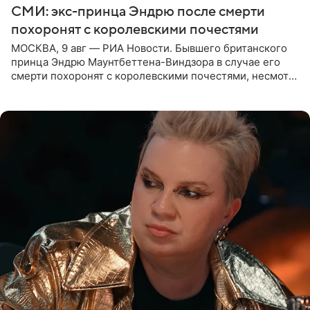
СМИ: экс-принца Эндрю после смерти
похоронят с королевскими почестями
МОСКВА, 9 авг — РИА Новости. Бывшего британского
принца Эндрю Маунтбеттена-Виндзора в случае его
смерти похоронят с королевскими почестями, несмотря
на лишение всех титулов, сообщает Daily Mail со
ссылкой на