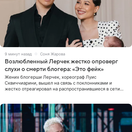
9 минут назад
Соня Жарова
Возлюбленный Лерчек жестко опроверг
слухи о смерти блогера: «Это фейк»
Жених блогерши Лерчек, хореограф Луис
Сквиччиарини, вышел на связь с поклонниками и
жестко отреагировал на распространившиеся в сети
слухи о смерти Валерии Чекалиной. «Это фейк! Я в
шоке, что такие люди