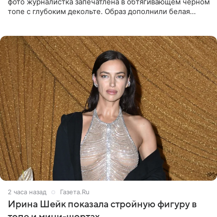
фото журналистка запечатлена в обтягивающем черном
топе с глубоким декольте. Образ дополнили белая
юбка-миди, вьетнамки на платформе и соломенная
шляпа.
2 часа назад
Газета.Ru
Ирина Шейк показала стройную фигуру в
топе и мини-шортах