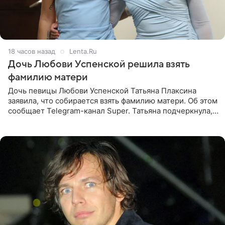
18 часов назад
Lenta.Ru
Дочь Любови Успенской решила взять
фамилию матери
Дочь певицы Любови Успенской Татьяна Плаксина
заявила, что собирается взять фамилию матери. Об этом
сообщает Telegram-канал Super. Татьяна подчеркнула,
что приняла решение о смене фамилии, поскольку
именно от