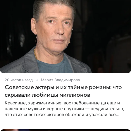
20 часов назад
Мария Владимирова
Советские актеры и их тайные романы: что
скрывали любимцы миллионов
Красивые, харизматичные, востребованные да еще и
надежные мужья и верные спутники — неудивительно,
что этих советских актеров обожали и уважали все
женщины большой страны, и наверняка не раз ставили
их в