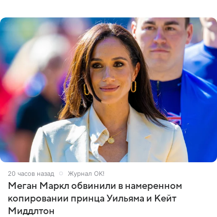
Кремлевском дворце, а вместе с ним на сцену выйдут
его друзья —
20 часов назад
Журнал OK!
Меган Маркл обвинили в намеренном
копировании принца Уильяма и Кейт
Миддлтон