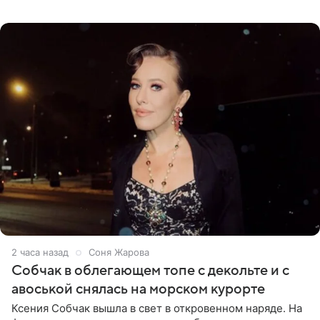
перед зеркалом в желтом крошечном бархатном
бикини, которое дополнила
2 часа назад
Соня Жарова
Собчак в облегающем топе с декольте и с
авоськой снялась на морском курорте
Ксения Собчак вышла в свет в откровенном наряде. На