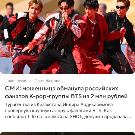
1 час назад
Соня Жарова
СМИ: мошенница обманула российских
фанатов K-pop-группы BTS на 2 млн рублей
Турагентка из Казахстана Индира Абдикаримова
провернула крупную аферу с фанатами BTS. Как
сообщает Life со ссылкой на SHOT, девушка продавала
поддельные туры на концерт группы в Пусане. По
данным издания,