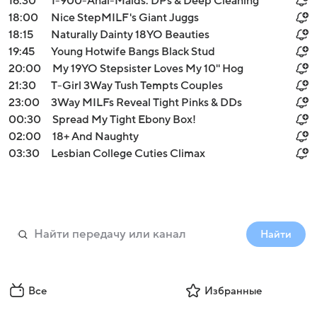
16:30
1-900-Anal-Maids: DPs & Deep Cleaning
18:00
Nice StepMILF's Giant Juggs
18:15
Naturally Dainty 18YO Beauties
19:45
Young Hotwife Bangs Black Stud
20:00
My 19YO Stepsister Loves My 10'' Hog
21:30
T-Girl 3Way Tush Tempts Couples
23:00
3Way MILFs Reveal Tight Pinks & DDs
00:30
Spread My Tight Ebony Box!
02:00
18+ And Naughty
03:30
Lesbian College Cuties Climax
Найти
Все
Избранные