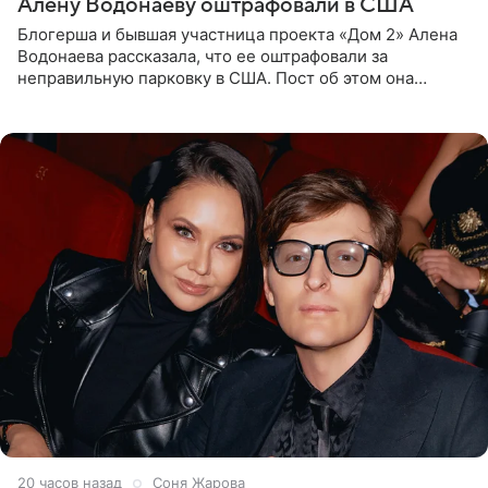
Алену Водонаеву оштрафовали в США
Блогерша и бывшая участница проекта «Дом 2» Алена
Водонаева рассказала, что ее оштрафовали за
неправильную парковку в США. Пост об этом она
опубликовала в своем Telegram-канале. Она заявила,
что во время отдыха
20 часов назад
Соня Жарова