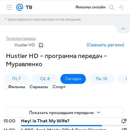
Фильмы онлайн
* транслируется московская сетка вещания
Телепрограмма
(
Сменить регион
)
Hustler HD
Hustler HD – программа передач –
Муравленко
Пт, 7
Сб, 8
Сегодня
Пн, 10
Вт,
Фильмы
Сериалы
Спорт
Показать прошедшие передачи
15:00
Hey! Is That My Wife?