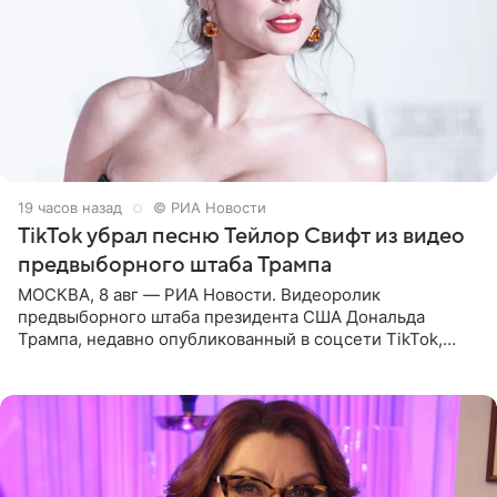
19 часов назад
© РИА Новости
TikTok убрал песню Тейлор Свифт из видео
предвыборного штаба Трампа
МОСКВА, 8 авг — РИА Новости. Видеоролик
предвыборного штаба президента США Дональда
Трампа, недавно опубликованный в соцсети TikTok,
остался без звуковой дорожки в виде песни August
(«Август») американской