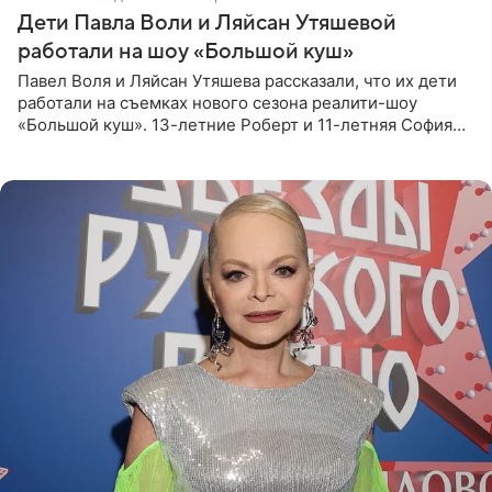
Дети Павла Воли и Ляйсан Утяшевой
работали на шоу «Большой куш»
Павел Воля и Ляйсан Утяшева рассказали, что их дети
работали на съемках нового сезона реалити-шоу
«Большой куш». 13-летние Роберт и 11-летняя София
отправились вместе с родителями в Таиланд и успели
поработать