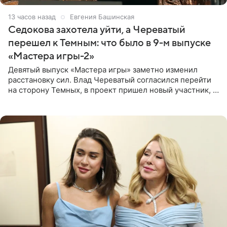
13 часов назад
Евгения Башинская
Седокова захотела уйти, а Череватый
перешел к Темным: что было в 9-м выпуске
«Мастера игры-2»
Девятый выпуск «Мастера игры» заметно изменил
расстановку сил. Влад Череватый согласился перейти
на сторону Темных, в проект пришел новый участник, а
Курбан Омаров и Анна Седокова оказались под таким
давлением.