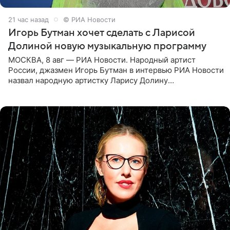
21 час назад
© РИА Новости
Игорь Бутман хочет сделать с Ларисой
Долиной новую музыкальную программу
МОСКВА, 8 авг — РИА Новости. Народный артист
России, джазмен Игорь Бутман в интервью РИА Новости
назвал народную артистку Ларису Долину
великолепной певицей и рассказал о желании сделать с
ней новую совместную