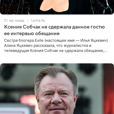
21 час назад
Lenta.Ru
Ксения Собчак не сдержала данное гостю
ее интервью обещание
Сестра блогера Exile (настоящее имя — Илья Яцкевич)
Алина Яцкевич рассказала, что журналистка и
телеведущая Ксения Собчак не сдержала обещание,
которое дала ему во время интервью с ним. Об этом она
заявила в