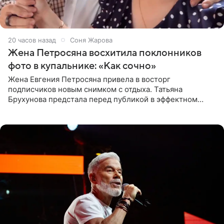
20 часов назад
Соня Жарова
Жена Петросяна восхитила поклонников
фото в купальнике: «Как сочно»
Жена Евгения Петросяна привела в восторг
подписчиков новым снимком с отдыха. Татьяна
Брухунова предстала перед публикой в эффектном
черно-сиреневом монокини, позируя прямо в бассейне.
«Ох, как сочно», «Татьяна,