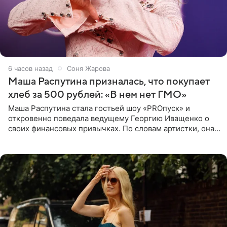
6 часов назад
Соня Жарова
Маша Распутина призналась, что покупает
хлеб за 500 рублей: «В нем нет ГМО»
Маша Распутина стала гостьей шоу «PROпуск» и
откровенно поведала ведущему Георгию Иващенко о
своих финансовых привычках. По словам артистки, она
давно перестала следить за тратами и может позволить
себе жить,