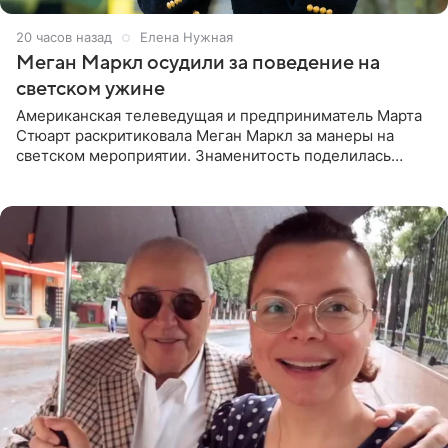
20 часов назад
Елена Нужная
Меган Маркл осудили за поведение на
светском ужине
Американская телеведущая и предприниматель Марта
Стюарт раскритиковала Меган Маркл за манеры на
светском мероприятии. Знаменитость поделилась
деталями личной встречи с герцогиней Сассекской,
пишет PageSix. По