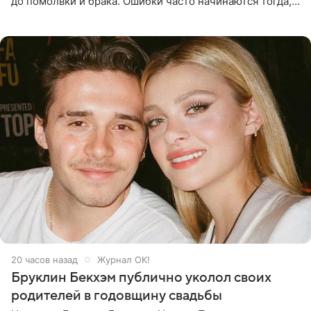
до помолвки и брака. Ошибки часто начинаются тогда,
когда один из партнеров требует от другого слишком
многого,
20 часов назад
Журнал OK!
Бруклин Бекхэм публично уколол своих
родителей в годовщину свадьбы