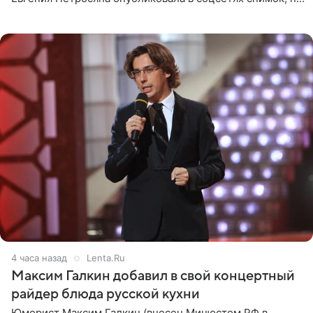
котором позирует у бассейна в белоснежном монокини
с
4 часа назад
Lenta.Ru
Максим Галкин добавил в свой концертный
райдер блюда русской кухни
Юморист Максим Галкин (внесен Минюстом РФ в