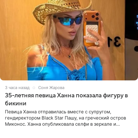
3 часа назад
Соня Жарова
35-летняя певица Ханна показала фигуру в
бикини
Певица Ханна отправилась вместе с супругом,
гендиректором Black Star Пашу, на греческий остров
Миконос. Ханна опубликовала селфи в зеркале и
призналась, что сейчас особенно довольна собой. По
словам певицы, она