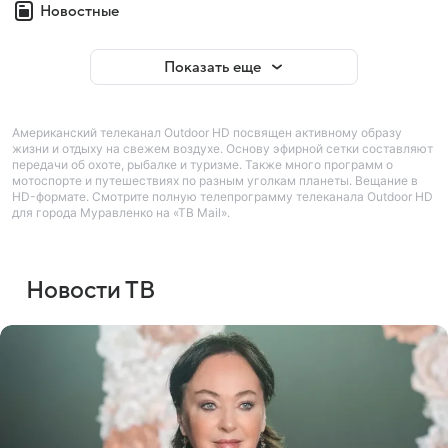
Новостные
Показать еще
Американский телеканал Outdoor HD посвящен активному образу
жизни и отдыху на свежем воздухе. Основу эфирной сетки составляют
передачи об охоте, рыбалке и туризме. Также много программ о
мотоспорте и путешествиях по разным уголкам планеты. Вещание в
HD-формате. Смотрите полную телепрограмму телеканала Outdoor HD
для города Муравленко на «ТВ Mail».
Новости ТВ