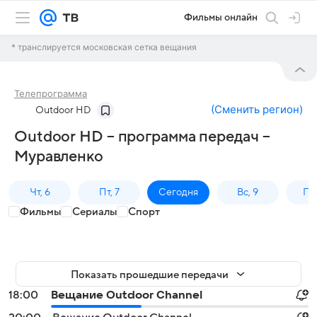
Фильмы онлайн
* транслируется московская сетка вещания
Телепрограмма
(
Сменить регион
)
Outdoor HD
Outdoor HD – программа передач –
Муравленко
Чт, 6
Пт, 7
Сегодня
Вс, 9
Пн,
Фильмы
Сериалы
Спорт
Показать прошедшие передачи
18:00
Вещание Outdoor Channel