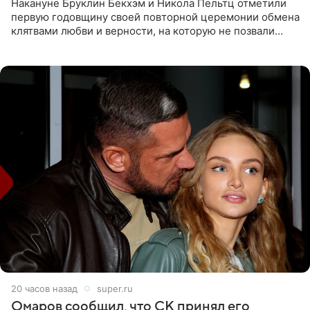
Накануне Бруклин Бекхэм и Никола Пельтц отметили
первую годовщину своей повторной церемонии обмена
клятвами любви и верности, на которую не позвали
никого из клана Бекхэм. По словам инсайдеров, пара
считает это
20 часов назад
super.ru
Омаров сообщил, что СК принял его