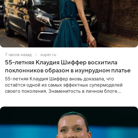
7 часов назад
super.ru
55-летняя Клаудия Шиффер восхитила
поклонников образом в изумрудном платье
55-летняя Клаудия Шиффер вновь доказала, что
остаётся одной из самых эффектных супермоделей
своего поколения. Знаменитость в личном блоге
поделилась фотографиями с недавней свадьбы, где
появилась в роли гостьи,