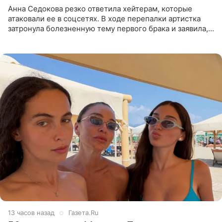
Анна Седокова резко ответила хейтерам, которые
атаковали ее в соцсетях. В ходе перепалки артистка
затронула болезненную тему первого брака и заявила,
что чужие судьбы — не ее зона ответственности. От
Валентина
13 часов назад
Газета.Ru