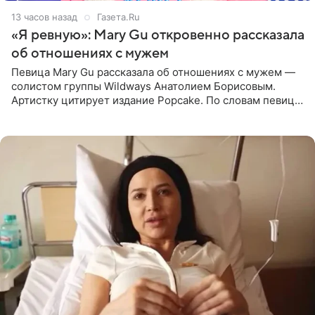
13 часов назад
Газета.Ru
«Я ревную»: Mary Gu откровенно рассказала
об отношениях с мужем
Певица Mary Gu рассказала об отношениях с мужем —
солистом группы Wildways Анатолием Борисовым.
Артистку цитирует издание Popcake. По словам певицы,
залог любви — это принять недостатки другого
человека. Также