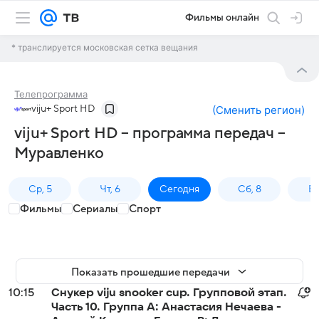
Фильмы онлайн
* транслируется московская сетка вещания
Телепрограмма
viju+ Sport HD
(
Сменить регион
)
viju+ Sport HD – программа передач –
Муравленко
Ср, 5
Чт, 6
Сегодня
Сб, 8
Вс
Фильмы
Сериалы
Спорт
Показать прошедшие передачи
10:15
Снукер viju snooker cup. Групповой этап.
Часть 10. Группа A: Анастасия Нечаева -