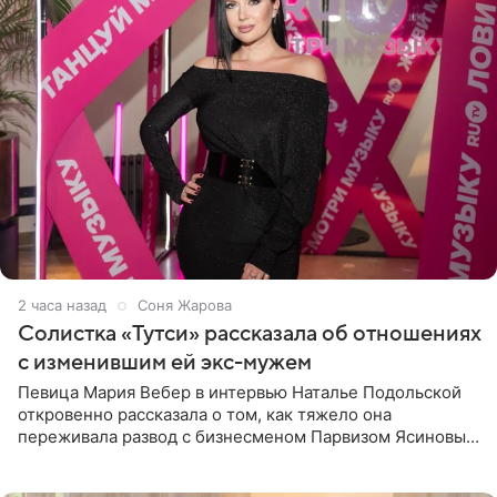
2 часа назад
Соня Жарова
Солистка «Тутси» рассказала об отношениях
с изменившим ей экс-мужем
Певица Мария Вебер в интервью Наталье Подольской
откровенно рассказала о том, как тяжело она
переживала развод с бизнесменом Парвизом Ясиновым.
Артистка призналась, что измена бывшего супруга стала
для нее