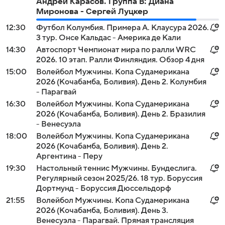
Андрей Карасов. Группа B: Диана
Миронова - Сергей Луцкер
12:30
Футбол Колумбия. Примера А. Клаусура 2026.
3 тур. Онсе Кальдас - Америка де Кали
14:30
Автоспорт Чемпионат мира по ралли WRC
2026. 10 этап. Ралли Финляндия. Обзор 4 дня
15:00
Волейбол Мужчины. Копа Судамерикана
2026 (Кочабамба, Боливия). День 2. Колумбия
- Парагвай
16:30
Волейбол Мужчины. Копа Судамерикана
2026 (Кочабамба, Боливия). День 2. Бразилия
- Венесуэла
18:00
Волейбол Мужчины. Копа Судамерикана
2026 (Кочабамба, Боливия). День 2.
Аргентина - Перу
19:30
Настольный теннис Мужчины. Бундеслига.
Регулярный сезон 2025/26. 18 тур. Боруссия
Дортмунд - Боруссия Дюссельдорф
21:55
Волейбол Мужчины. Копа Судамерикана
2026 (Кочабамба, Боливия). День 3.
Венесуэла - Парагвай. Прямая трансляция