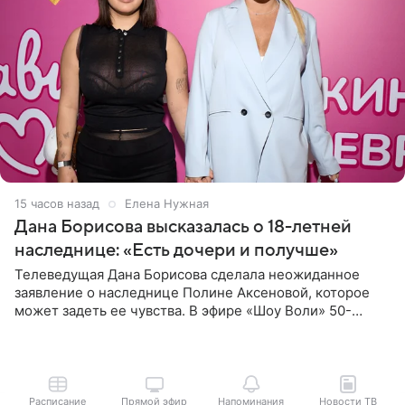
15 часов назад
Елена Нужная
Дана Борисова высказалась о 18-летней
наследнице: «Есть дочери и получше»
Телеведущая Дана Борисова сделала неожиданное
заявление о наследнице Полине Аксеновой, которое
может задеть ее чувства. В эфире «Шоу Воли» 50-
летняя знаменитость откровенно призналась, что не
считает свою дочь
Расписание
Прямой эфир
Напоминания
Новости ТВ