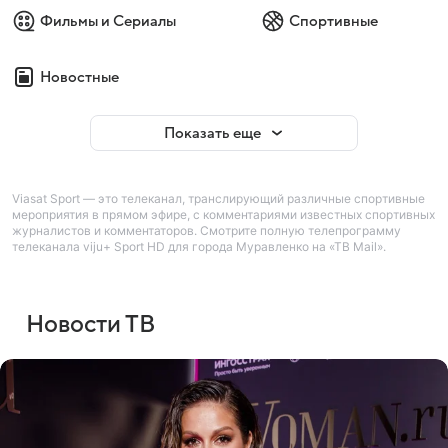
Фильмы и Сериалы
Спортивные
Новостные
Показать еще
Viasat Sport — это телеканал, транслирующий различные спортивные
мероприятия в прямом эфире, с комментариями известных спортивных
журналистов и комментаторов. Смотрите полную телепрограмму
телеканала viju+ Sport HD для города Муравленко на «ТВ Mail».
Новости ТВ