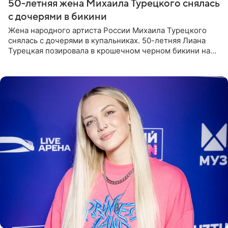
50-летняя жена Михаила Турецкого снялась
с дочерями в бикини
Жена народного артиста России Михаила Турецкого
снялась с дочерями в купальниках. 50-летняя Лиана
Турецкая позировала в крошечном черном бикини на
пляже в Италии. Ее старшая дочь Сарина для отдыха
выбрала бандо