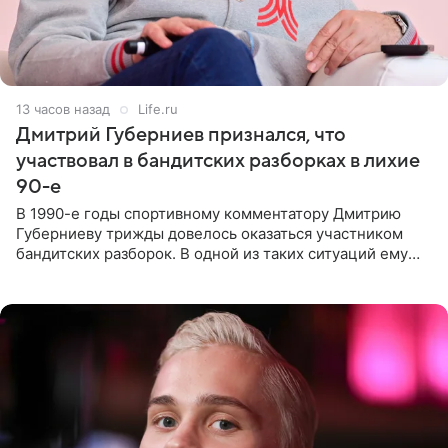
13 часов назад
Life.ru
Дмитрий Губерниев признался, что
участвовал в бандитских разборках в лихие
90-е
В 1990-е годы спортивному комментатору Дмитрию
Губерниеву трижды довелось оказаться участником
бандитских разборок. В одной из таких ситуаций ему
выдали тяжелый предмет и приказали вступить в драку,
однако он