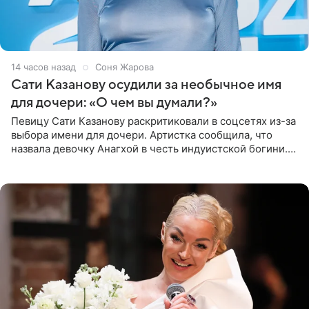
14 часов назад
Соня Жарова
Сати Казанову осудили за необычное имя
для дочери: «О чем вы думали?»
Певицу Сати Казанову раскритиковали в соцсетях из-за
выбора имени для дочери. Артистка сообщила, что
назвала девочку Анагхой в честь индуистской богини.
При этом исполнительница скрывала это имя от
поклонников