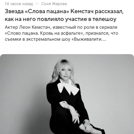
14 часов назад
Соня Жарова
Звезда «Слова пацана» Кемстач рассказал,
как на него повлияло участие в телешоу
Актер Леон Кемстач, известный по роли в сериале
«Слово пацана. Кровь на асфальте», признался, что
съемки в экстремальном шоу «Выживалити.
Наследники» кардинально повлияли на его образ жизни.
Подробностями он