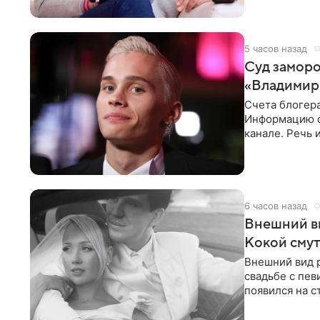
5 часов назад
Суд заморо
«Владимир
Счета блогер
Информацию о
канале. Речь 
разбирательст
6 часов назад
Внешний ви
Кокой смут
Внешний вид 
свадьбе с пев
появился на с
признанной