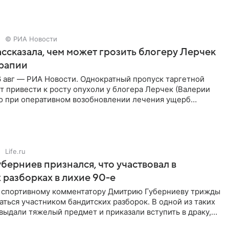
© РИА Новости
ссказала, чем может грозить блогеру Лерчек
ерапии
 авг — РИА Новости. Однократный пропуск таргетной
 привести к росту опухоли у блогера Лерчек (Валерии
но при оперативном возобновлении лечения ущерб
ритичен,
Life.ru
берниев признался, что участвовал в
 разборках в лихие 90-е
ы спортивному комментатору Дмитрию Губерниеву трижды
аться участником бандитских разборок. В одной из таких
выдали тяжелый предмет и приказали вступить в драку,