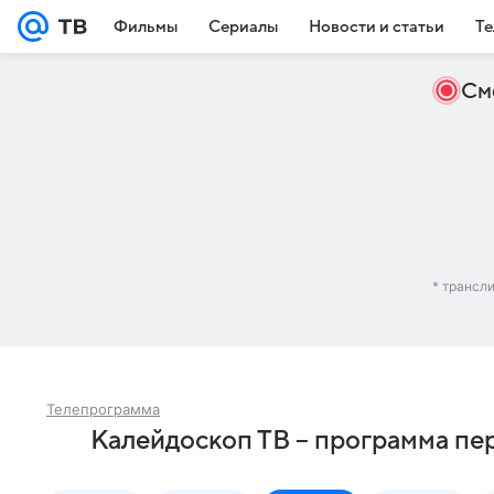
Фильмы
Сериалы
Новости и статьи
Те
См
* трансл
Телепрограмма
Калейдоскоп ТВ – программа пе