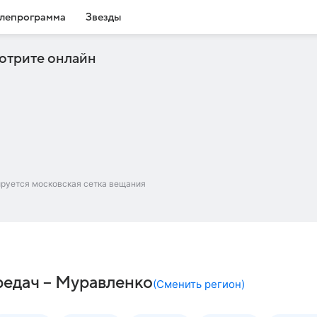
лепрограмма
Звезды
отрите онлайн
ируется московская сетка вещания
редач – Муравленко
(
Сменить регион
)