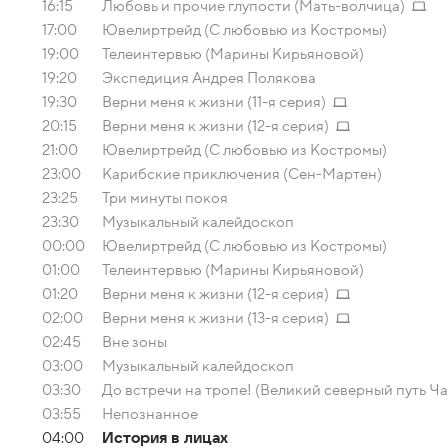
16:15
Любовь и прочие глупости (Мать-волчица)
17:00
Ювелиртрейд (С любовью из Костромы)
19:00
Телеинтервью (Марины Кирьяновой)
19:20
Экспедиция Андрея Полякова
19:30
Верни меня к жизни (11-я серия)
20:15
Верни меня к жизни (12-я серия)
21:00
Ювелиртрейд (С любовью из Костромы)
23:00
Карибские приключения (Сен-Мартен)
23:25
Три минуты покоя
23:30
Музыкальный калейдоскоп
00:00
Ювелиртрейд (С любовью из Костромы)
01:00
Телеинтервью (Марины Кирьяновой)
01:20
Верни меня к жизни (12-я серия)
02:00
Верни меня к жизни (13-я серия)
02:45
Вне зоны
03:00
Музыкальный калейдоскоп
03:30
До встречи на тропе! (Великий северный путь Ча
03:55
Непознанное
04:00
История в лицах