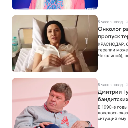
5 часов назад
Онколог ра
пропуск т
КРАСНОДАР, 6
терапии может
Чекалиной), 
здоровью не к
5 часов назад
Дмитрий Гу
бандитских
В 1990-е год
довелось оказ
ситуаций ему 
однако он