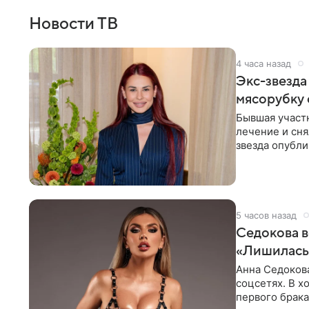
Новости ТВ
4 часа назад
Экс-звезда
мясорубку 
Бывшая участ
лечение и сня
звезда опубли
процесс снят
5 часов назад
Седокова в
«Лишилась 
Анна Седокова
соцсетях. В х
первого брака