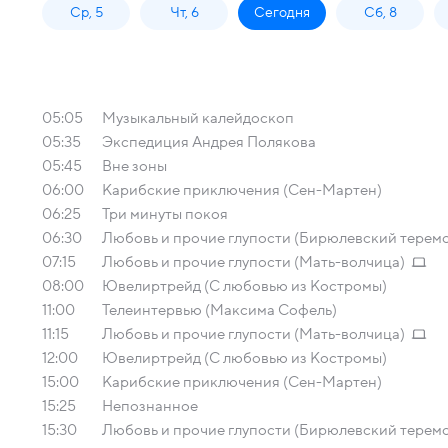
Ср, 5
Чт, 6
Сегодня
Сб, 8
05:05
Музыкальный калейдоскоп
05:35
Экспедиция Андрея Полякова
05:45
Вне зоны
06:00
Карибские приключения (Сен-Мартен)
06:25
Три минуты покоя
06:30
Любовь и прочие глупости (Бирюлевский терем
07:15
Любовь и прочие глупости (Мать-волчица)
08:00
Ювелиртрейд (С любовью из Костромы)
11:00
Телеинтервью (Максима Софель)
11:15
Любовь и прочие глупости (Мать-волчица)
12:00
Ювелиртрейд (С любовью из Костромы)
15:00
Карибские приключения (Сен-Мартен)
15:25
Непознанное
15:30
Любовь и прочие глупости (Бирюлевский терем