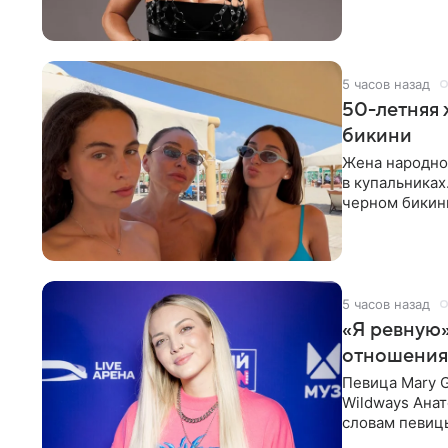
ответственнос
5 часов назад
50-летняя 
бикини
Жена народно
в купальниках
черном бикини
выбрала банд
5 часов назад
«Я ревную»
отношения
Певица Mary 
Wildways Анат
словам певицы
человека. Та