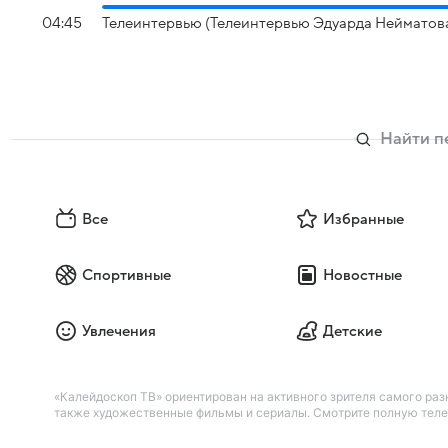
04:45
Телеинтервью (Телеинтервью Эдуарда Нейматов
Все
Избранные
Спортивные
Новостные
Увлечения
Детские
«Калейдоскоп ТВ» ориентирован на активного зрителя самого разн
также художественные фильмы и сериалы. Смотрите полную телеп