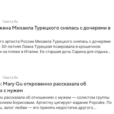
ти. От Валентина
Газета.Ru
жена Михаила Турецкого снялась с дочерями в
го артиста России Михаила Турецкого снялась с дочерями
. 50-летняя Лиана Турецкая позировала в крошечном
 на пляже в Италии. Ее старшая дочь Сарина для отдыха
о
Газета.Ru
: Mary Gu откровенно рассказала об
х с мужем
Gu рассказала об отношениях с мужем — солистом группы
олием Борисовым. Артистку цитирует издание Popcake. По
, залог любви — это принять недостатки другого
кже