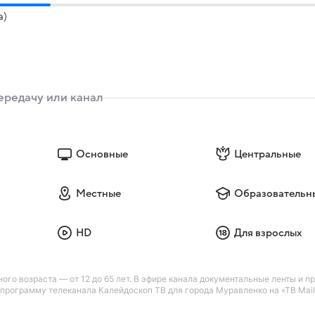
а)
Основные
Центральные
Местные
Образовательн
HD
Для взрослых
ого возраста — от 12 до 65 лет. В эфире канала документальные ленты и п
рограмму телеканала Калейдоскоп ТВ для города Муравленко на «ТВ Mail