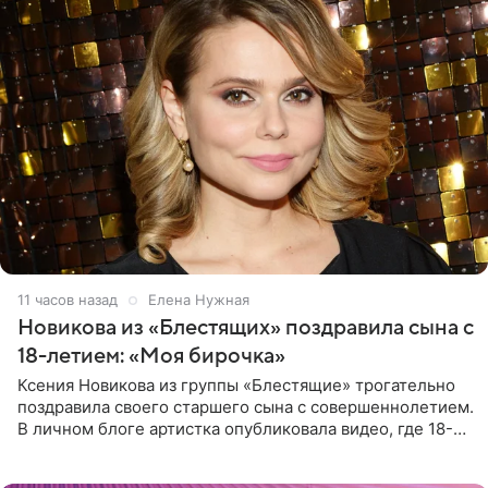
11 часов назад
Елена Нужная
Новикова из «Блестящих» поздравила сына с
18-летием: «Моя бирочка»
Ксения Новикова из группы «Блестящие» трогательно
поздравила своего старшего сына с совершеннолетием.
В личном блоге артистка опубликовала видео, где 18-
летний Мирон легко подхватил маму на руки и закружил
во