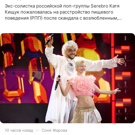
Экс-солистка российской поп-группы Serebro Катя
Кищук пожаловалась на расстройство пищевого
поведения (РПП) после скандала с возлюбленным,
популярным рэпером 9mice (настоящее имя — Сергей
Дмитриев).
10 часов назад
Соня Жарова