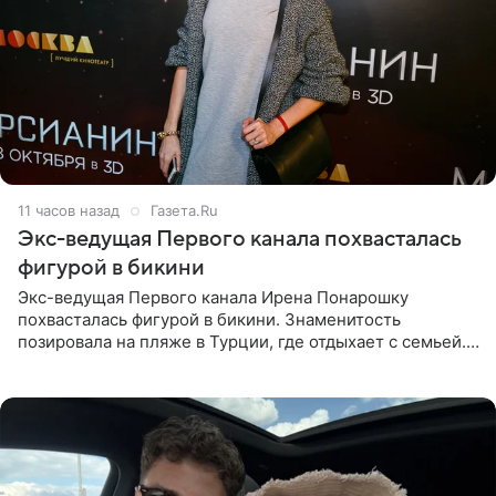
11 часов назад
Газета.Ru
Экс-ведущая Первого канала похвасталась
фигурой в бикини
Экс-ведущая Первого канала Ирена Понарошку
похвасталась фигурой в бикини. Знаменитость
позировала на пляже в Турции, где отдыхает с семьей.
Она поделилась кадрами с отдыха в Instagram (владелец
компания Meta