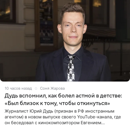
10 часов назад
Соня Жарова
Дудь вспомнил, как болел астмой в детстве:
«Был близок к тому, чтобы откинуться»
Журналист Юрий Дудь (признан в РФ иностранным
агентом) в новом выпуске своего YouTube-канала, где
он беседовал с кинокомпозитором Евгением
Гальпериным, поделился личной историей о борьбе с