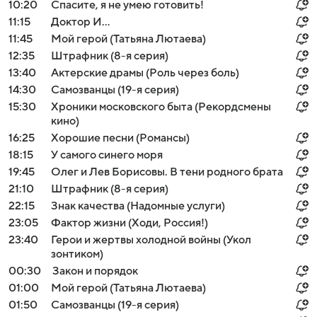
10:20
Спасите, я не умею готовить!
11:15
Доктор И...
11:45
Мой герой (Татьяна Лютаева)
12:35
Штрафник (8-я серия)
13:40
Актерские драмы (Роль через боль)
14:30
Самозванцы (19-я серия)
15:30
Хроники московского быта (Рекордсмены
кино)
16:25
Хорошие песни (Романсы)
18:15
У самого синего моря
19:45
Олег и Лев Борисовы. В тени родного брата
21:10
Штрафник (8-я серия)
22:15
Знак качества (Надомные услуги)
23:05
Фактор жизни (Ходи, Россия!)
23:40
Герои и жертвы холодной войны (Укол
зонтиком)
00:30
Закон и порядок
01:00
Мой герой (Татьяна Лютаева)
01:50
Самозванцы (19-я серия)