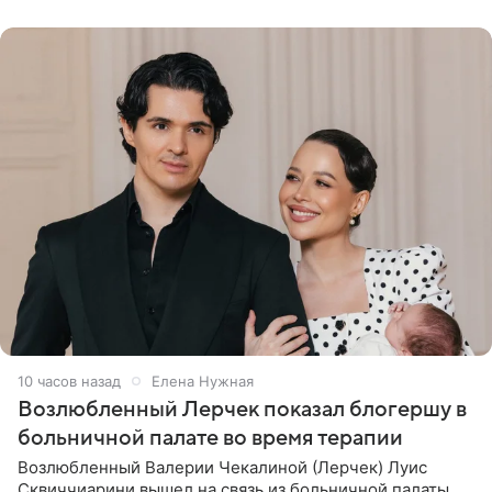
бронхиальной астмой в
10 часов назад
Елена Нужная
Возлюбленный Лерчек показал блогершу в
больничной палате во время терапии
Возлюбленный Валерии Чекалиной (Лерчек) Луис
Сквиччиарини вышел на связь из больничной палаты,