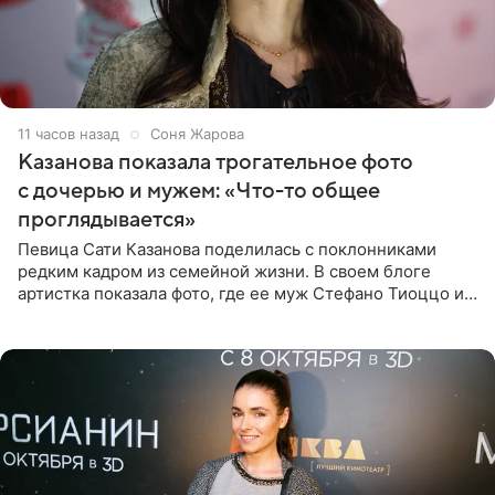
11 часов назад
Соня Жарова
Казанова показала трогательное фото
с дочерью и мужем: «Что-то общее
проглядывается»
Певица Сати Казанова поделилась с поклонниками
редким кадром из семейной жизни. В своем блоге
артистка показала фото, где ее муж Стефано Тиоццо и
их маленькая дочь спят рядом. На снимке отец и
малышка лежат в