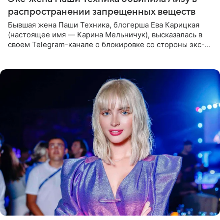
распространении запрещенных веществ
Бывшая жена Паши Техника, блогерша Ева Карицкая
(настоящее имя — Карина Мельничук), высказалась в
своем Telegram-канале о блокировке со стороны экс-
супруги Гуфа Айзы-Лилуны Ай. Карицкая утверждает,
что ее