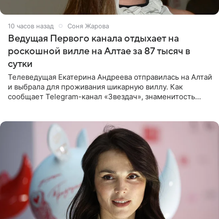
10 часов назад
Соня Жарова
Ведущая Первого канала отдыхает на
роскошной вилле на Алтае за 87 тысяч в
сутки
Телеведущая Екатерина Андреева отправилась на Алтай
и выбрала для проживания шикарную виллу. Как
сообщает Telegram-канал «Звездач», знаменитость
сняла двухэтажный дом, где ночь обходится минимум в
87 тысяч