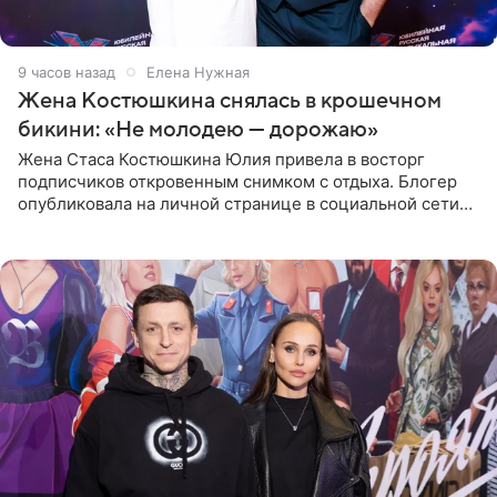
9 часов назад
Елена Нужная
Жена Костюшкина снялась в крошечном
бикини: «Не молодею — дорожаю»
Жена Стаса Костюшкина Юлия привела в восторг
подписчиков откровенным снимком с отдыха. Блогер
опубликовала на личной странице в социальной сети
фото в ярком бикини, позируя на пирсе во время отпуска
в Турции,