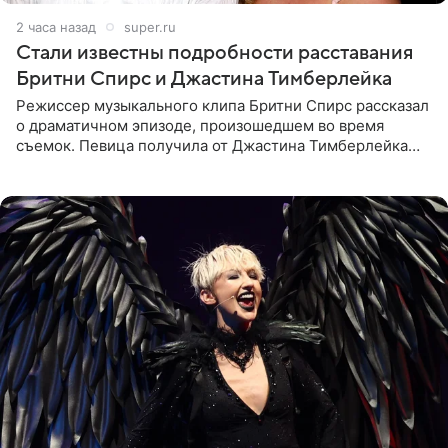
2 часа назад
super.ru
Стали известны подробности расставания
Бритни Спирс и Джастина Тимберлейка
Режиссер музыкального клипа Бритни Спирс рассказал
о драматичном эпизоде, произошедшем во время
съемок. Певица получила от Джастина Тимберлейка
сообщение о расставании прямо на площадке. По
словам постановщика,