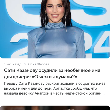
1 час назад
Соня Жарова
Сати Казанову осудили за необычное имя
для дочери: «О чем вы думали?»
Певицу Сати Казанову раскритиковали в соцсетях из-за
выбора имени для дочери. Артистка сообщила, что
назвала девочку Анагхой в честь индуистской богини.
При этом исполнительница скрывала это имя от
поклонников