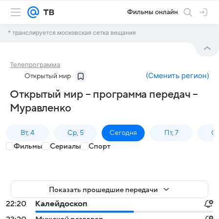
Фильмы онлайн
* транслируется московская сетка вещания
Телепрограмма
(
Сменить регион
)
Открытый мир
Открытый мир – программа передач –
Муравленко
Вт, 4
Ср, 5
Сегодня
Пт, 7
Сб
Фильмы
Сериалы
Спорт
Показать прошедшие передачи
22:20
Калейдоскоп