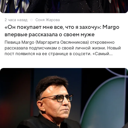
2 часа назад
Соня Жарова
«Он покупает мне все, что я захочу»: Margo
впервые рассказала о своем муже
Певица Margo (Маргарита Овсянникова) откровенно
рассказала подписчикам о своей личной жизни. Новый
пост появился на ее странице в соцсети. «Самый
лучший на свете. И да, он действительно покупает мне
все, что я