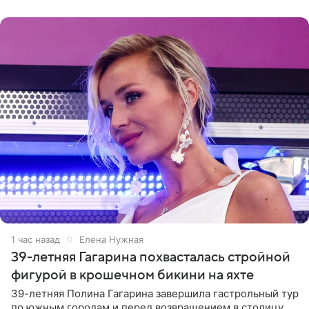
врожденное, потому
1 час назад
Елена Нужная
39-летняя Гагарина похвасталась стройной
фигурой в крошечном бикини на яхте
39-летняя Полина Гагарина завершила гастрольный тур
по южным городам и перед возвращением в столицу