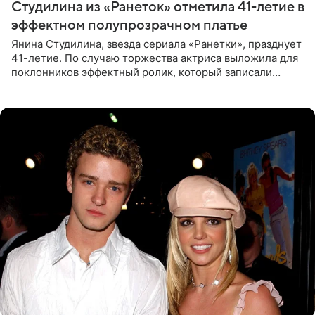
Студилина из «Ранеток» отметила 41-летие в
эффектном полупрозрачном платье
Янина Студилина, звезда сериала «Ранетки», празднует
41-летие. По случаю торжества актриса выложила для
поклонников эффектный ролик, который записали
прошлой ночью. В кадре артистка предстала в
вечернем