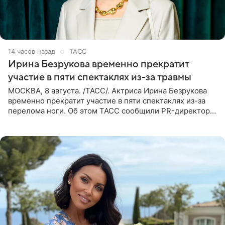
14 часов назад
ТАСС
Ирина Безрукова временно прекратит
участие в пяти спектаклях из-за травмы
МОСКВА, 8 августа. /ТАСС/. Актриса Ирина Безрукова
временно прекратит участие в пяти спектаклях из-за
перелома ноги. Об этом ТАСС сообщили PR-директор
артистки Станислав Влайку и пресс-атташе
Московского