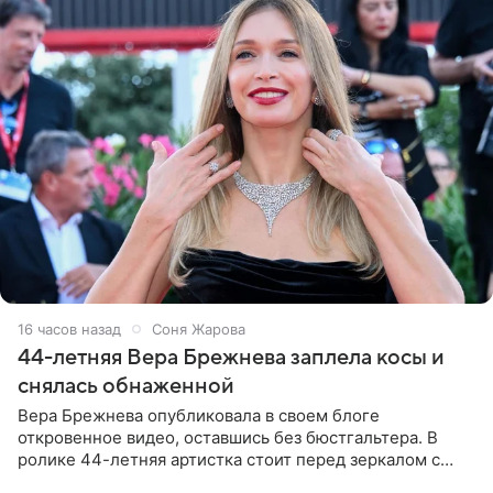
16 часов назад
Соня Жарова
44-летняя Вера Брежнева заплела косы и
снялась обнаженной
Вера Брежнева опубликовала в своем блоге
откровенное видео, оставшись без бюстгальтера. В
ролике 44-летняя артистка стоит перед зеркалом с
обнаженной грудью. Волосы певица собрала в косы и