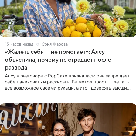
15 часов назад
Соня Жарова
«Жалеть себя — не помогает»: Алсу
объяснила, почему не страдает после
развода
Алсу в разговоре с PopCake призналась: она запрещает
себе паниковать и раскисать. Ее метод прост — делать
все возможное своими руками, а итог доверять высшим
силам. Певица утверждает, что истерики и потеря