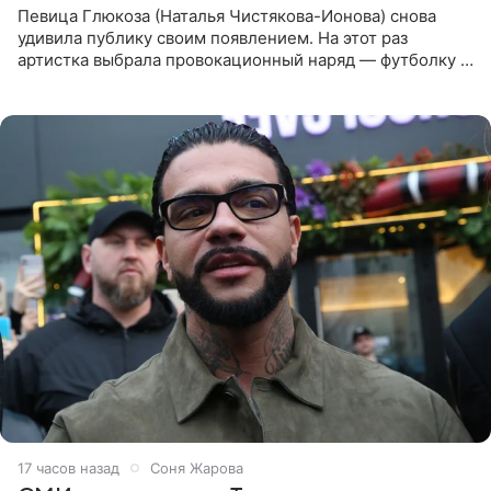
Певица Глюкоза (Наталья Чистякова-Ионова) снова
удивила публику своим появлением. На этот раз
артистка выбрала провокационный наряд — футболку с
принтом, имитирующим полуобнаженную грудь. Свой
образ Глюкоза
17 часов назад
Соня Жарова