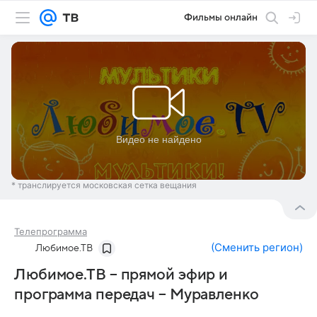
Фильмы онлайн
* транслируется московская сетка вещания
Телепрограмма
(
Сменить регион
)
Любимое.ТВ
Любимое.ТВ – прямой эфир и
программа передач – Муравленко