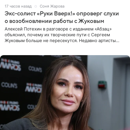
17 часов назад
Соня Жарова
Экс-солист «Руки Вверх!» опроверг слухи
о возобновлении работы с Жуковым
Алексей Потехин в разговоре с изданием «Абзац»
объяснил, почему их творческие пути с Сергеем
Жуковым больше не пересекутся. Недавно артисты
воссоединились на большом концерте «30 нам уже!»,
который прошел в