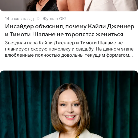
14 часов назад
Журнал OK!
Инсайдер объяснил, почему Кайли Дженнер
и Тимоти Шаламе не торопятся жениться
Звездная пара Кайли Дженнер и Тимоти Шаламе не
планируют скорую помолвку и свадьбу. На данном этапе
влюбленные полностью довольны текущим форматом
своих отношений и сознательно не хотят торопить
события. Сейчас