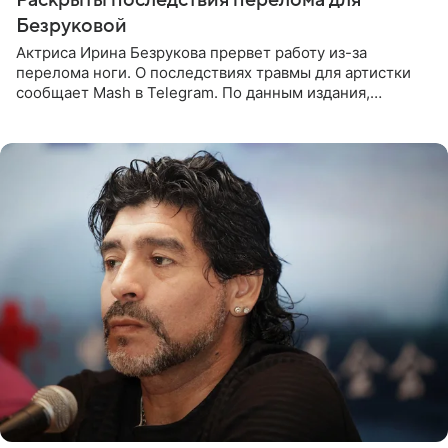
Раскрыты последствия перелома для
Безруковой
Актриса Ирина Безрукова прервет работу из-за
перелома ноги. О последствиях травмы для артистки
сообщает Mash в Telegram. По данным издания,
Безрукова пропустит 15 спектаклей — восемь показов
«Женитьбы Фигаро»,