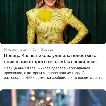
10 часов назад
Соня Жарова
Певица Калашникова удивила новостью о
появлении второго сына: «Так сложилось»
Певица Анна Калашникова сделала неожиданное
признание, о котором молчала долгие годы. В
разговоре с «МК» артистка сообщила, что воспитывает
не одного, а сразу двух сыновей. «На самом деле я
всегда мечтала, что