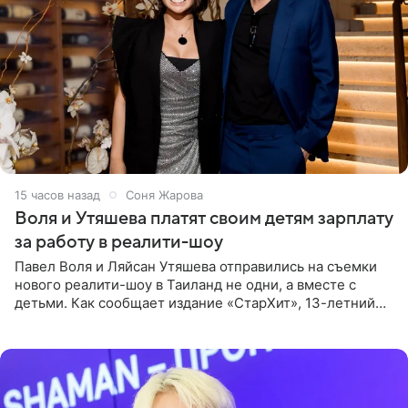
15 часов назад
Соня Жарова
Воля и Утяшева платят своим детям зарплату
за работу в реалити-шоу
Павел Воля и Ляйсан Утяшева отправились на съемки
нового реалити-шоу в Таиланд не одни, а вместе с
детьми. Как сообщает издание «СтарХит», 13-летний
Роберт и 11-летняя София не просто сопровождают
родителей, а