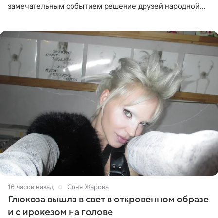
замечательным событием решение друзей народной
артистки РФ Ларисы Долиной подарить ей квартиру.
Ранее Долина
16 часов назад
Соня Жарова
Глюкоза вышла в свет в откровенном образе
и с ирокезом на голове