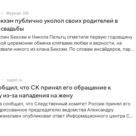
Журнал OK!
кхэм публично уколол своих родителей в
 свадьбы
клин Бекхэм и Никола Пельтц отметили первую годовщину
ной церемонии обмена клятвами любви и верности, на
звали никого из клана Бекхэм. По словам инсайдеров, пара
super.ru
бщил, что СК принял его обращение к
 из-за нападения на жену
в сообщил, что Следственный комитет России принял его
дресованное председателю ведомства Александру
Бизнесмен опубликовал ответ Информационного центра СК
е. В