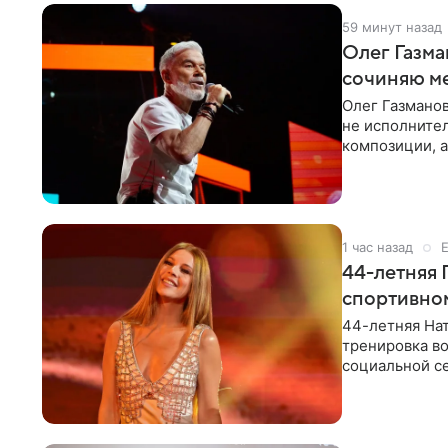
59 минут назад
Олег Газма
сочиняю м
Олег Газманов
не исполнител
композиции, а
музыканта,
1 час назад
44-летняя 
спортивно
44-летняя Нат
тренировка во
социальной се
красном