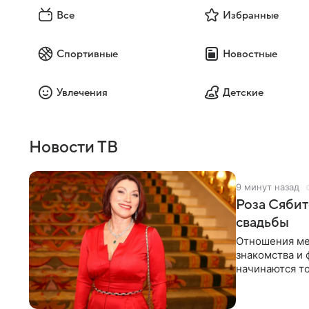
Все
Избранные
Спортивные
Новостные
Увлечения
Детские
Новости ТВ
9 минут назад
Роза Сябит
свадьбы
Отношения ме
знакомства и 
начинаются то
многого,