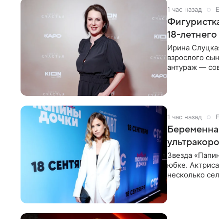
1 час назад
Фигуристка
18-летнего
Ирина Слуцкая
взрослого сын
антураж — со
фигуристка
1 час назад
Беременная
ультракор
Звезда «Папин
юбке. Актриса
несколько сел
социальной се