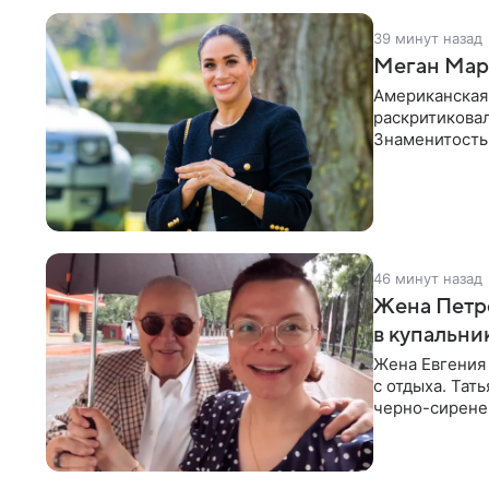
39 минут назад
Меган Марк
Американская
раскритикова
Знаменитость
Сассекской, п
46 минут назад
Жена Петр
в купальни
Жена Евгения
с отдыха. Тат
черно-сиренев
«Татьяна,