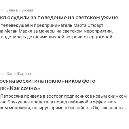
Елена Нужная
л осудили за поведение на светском ужине
 телеведущая и предприниматель Марта Стюарт
ла Меган Маркл за манеры на светском мероприятии.
 поделилась деталями личной встречи с герцогиней
ишет PageSix. По
Соня Жарова
осяна восхитила поклонников фото
ке: «Как сочно»
 Петросяна привела в восторг подписчиков новым снимком
ьяна Брухунова предстала перед публикой в эффектном
ом монокини, позируя прямо в бассейне. «Ох, как сочно»,