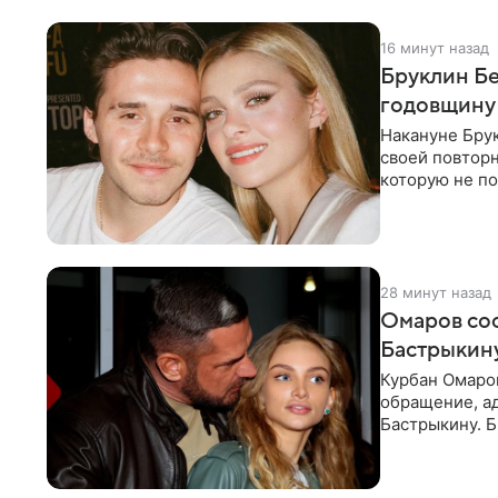
16 минут назад
Бруклин Бе
годовщину
Накануне Бру
своей повтор
которую не по
считает это
28 минут назад
Омаров соо
Бастрыкину
Курбан Омаро
обращение, а
Бастрыкину. 
в личном блог