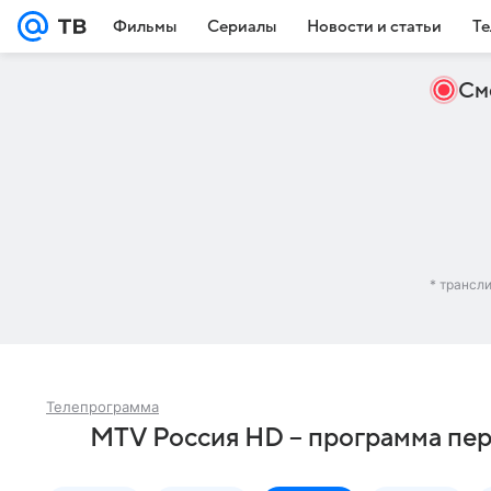
Фильмы
Сериалы
Новости и статьи
Те
См
* трансл
Телепрограмма
MTV Россия HD – программа пер