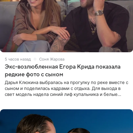
5 часов назад
Соня Жарова
Экс-возлюбленная Егора Крида показала
редкие фото с сыном
Дарья Клюкина выбралась на прогулку по реке вместе с
сыном и поделилась кадрами с отдыха. Для выхода в
свет модель надела синий лиф купальника и белые
шорты, дополнив образ солнцезащитными очками.
Волосы