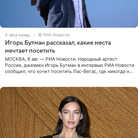
4 часа назад
© РИА Новости
Игорь Бутман рассказал, какие места
мечтает посетить
МОСКВА, 8 авг — РИА Новости. Народный артист
России, джазмен Игорь Бутман в интервью РИА Новости
сообщил, что хочет посетить Лас-Вегас, где никогда не
был, а также выступить в концертном зале под
открытым небом