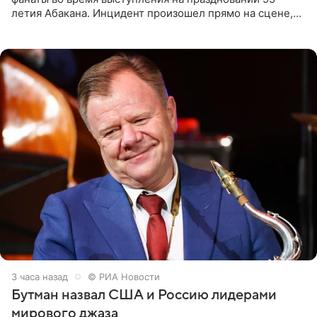
летия Абакана. Инцидент произошел прямо на сцене,
подробности сообщает «Абзац». Толпа поклонников
навалилась на
3 часа назад
© РИА Новости
Бутман назвал США и Россию лидерами
мирового джаза