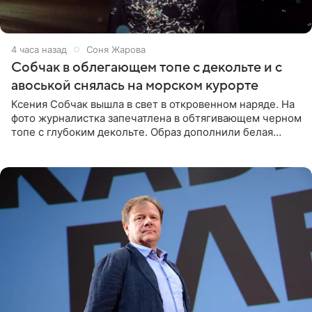
4 часа назад
Соня Жарова
Собчак в облегающем топе с декольте и с
авоськой снялась на морском курорте
Ксения Собчак вышла в свет в откровенном наряде. На
фото журналистка запечатлена в обтягивающем черном
топе с глубоким декольте. Образ дополнили белая
юбка-миди, вьетнамки на платформе и соломенная
шляпа.