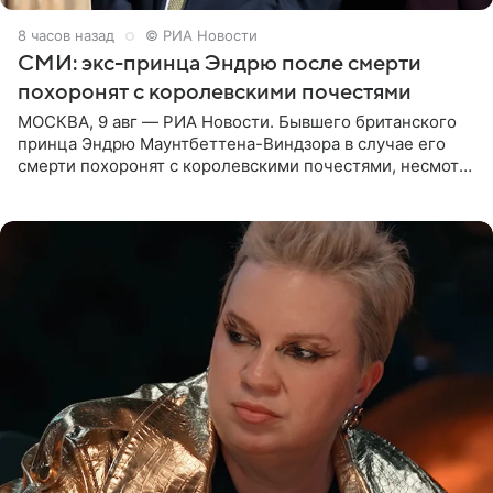
8 часов назад
© РИА Новости
СМИ: экс-принца Эндрю после смерти
похоронят с королевскими почестями
МОСКВА, 9 авг — РИА Новости. Бывшего британского
принца Эндрю Маунтбеттена-Виндзора в случае его
смерти похоронят с королевскими почестями, несмотря
на лишение всех титулов, сообщает Daily Mail со
ссылкой на