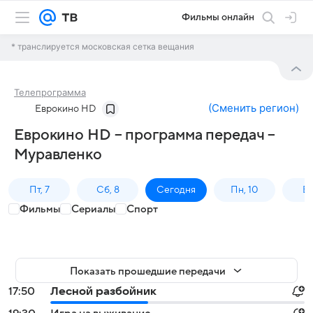
Фильмы онлайн
* транслируется московская сетка вещания
Телепрограмма
(
Сменить регион
)
Еврокино HD
Еврокино HD – программа передач –
Муравленко
Пт, 7
Сб, 8
Сегодня
Пн, 10
Вт,
Фильмы
Сериалы
Спорт
Показать прошедшие передачи
17:50
Лесной разбойник