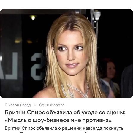
снимки звезда льда. Напомним, 19 июля Щербакова
объявила о помолвке.
6 часов назад
Соня Жарова
Бритни Спирс объявила об уходе со сцены:
«Мысль о шоу-бизнесе мне противна»
Бритни Спирс объявила о решении навсегда покинуть