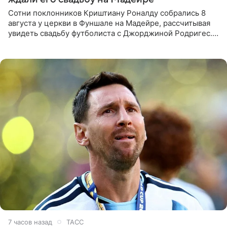
Сотни поклонников Криштиану Роналду собрались 8
августа у церкви в Фуншале на Мадейре, рассчитывая
увидеть свадьбу футболиста с Джорджиной Родригес.
Однако знаменитая пара на церемонии не появилась —
вместо них
7 часов назад
ТАСС