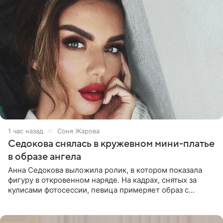
1 час назад
Соня Жарова
Седокова снялась в кружевном мини-платье
в образе ангела
Анна Седокова выложила ролик, в котором показала
фигуру в откровенном наряде. На кадрах, снятых за
кулисами фотосессии, певица примеряет образ с
ангельскими крыльями за спиной. Главным акцентом
наряда стало