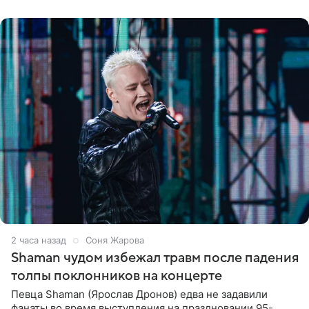
шоке, что такие люди
2 часа назад
Соня Жарова
Shaman чудом избежал травм после падения
толпы поклонников на концерте
Певца Shaman (Ярослав Дронов) едва не задавили
фанаты во время выступления на праздновании 95-