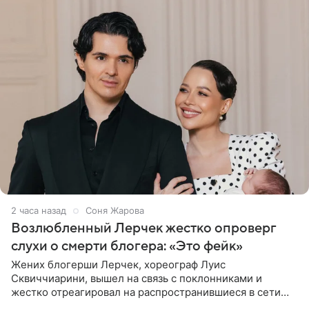
2 часа назад
Соня Жарова
Возлюбленный Лерчек жестко опроверг
слухи о смерти блогера: «Это фейк»
Жених блогерши Лерчек, хореограф Луис
Сквиччиарини, вышел на связь с поклонниками и
жестко отреагировал на распространившиеся в сети
слухи о смерти Валерии Чекалиной. «Это фейк! Я в