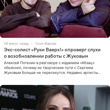
58 минут назад
Соня Жарова
Экс-солист «Руки Вверх!» опроверг слухи
о возобновлении работы с Жуковым
Алексей Потехин в разговоре с изданием «Абзац»
объяснил, почему их творческие пути с Сергеем
Жуковым больше не пересекутся. Недавно артисты
воссоединились на большом концерте «30 нам уже!»,
который прошел в