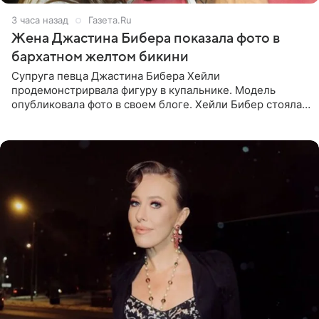
3 часа назад
Газета.Ru
Жена Джастина Бибера показала фото в
бархатном желтом бикини
Супруга певца Джастина Бибера Хейли
продемонстрирвала фигуру в купальнике. Модель
опубликовала фото в своем блоге. Хейли Бибер стояла
перед зеркалом в желтом крошечном бархатном
бикини, которое дополнила