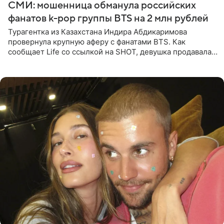
СМИ: мошенница обманула российских
фанатов k-pop группы BTS на 2 млн рублей
Турагентка из Казахстана Индира Абдикаримова
провернула крупную аферу с фанатами BTS. Как
сообщает Life со ссылкой на SHOT, девушка продавала
поддельные туры на концерт группы в Пусане. По
данным издания,