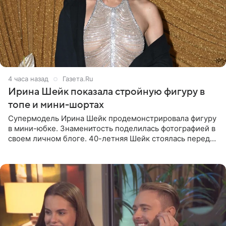
4 часа назад
Газета.Ru
Ирина Шейк показала стройную фигуру в
топе и мини-шортах
Супермодель Ирина Шейк продемонстрировала фигуру
в мини-юбке. Знаменитость поделилась фотографией в
своем личном блоге. 40-летняя Шейк стоялась перед
зеркалом в черном топе с кружевом, который
дополнила