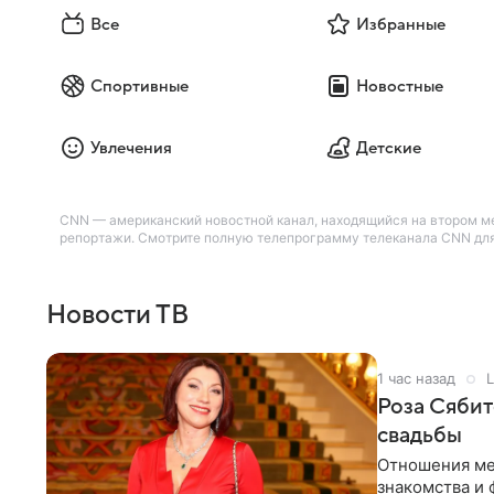
Все
Избранные
Спортивные
Новостные
Увлечения
Детские
CNN — американский новостной канал, находящийся на втором м
репортажи. Смотрите полную телепрограмму телеканала CNN для 
Новости ТВ
1 час назад
L
Роза Сябит
свадьбы
Отношения ме
знакомства и 