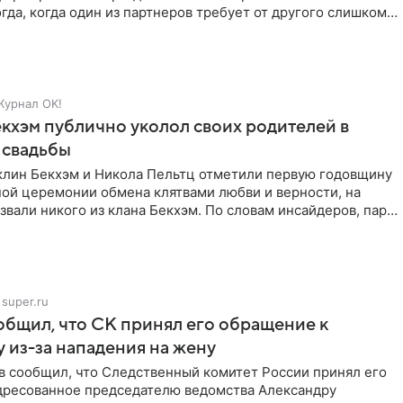
гда, когда один из партнеров требует от другого слишком
Журнал OK!
кхэм публично уколол своих родителей в
 свадьбы
клин Бекхэм и Никола Пельтц отметили первую годовщину
ной церемонии обмена клятвами любви и верности, на
звали никого из клана Бекхэм. По словам инсайдеров, пара
super.ru
бщил, что СК принял его обращение к
 из-за нападения на жену
в сообщил, что Следственный комитет России принял его
дресованное председателю ведомства Александру