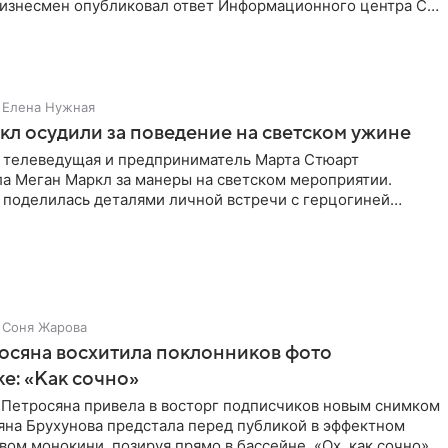
Бизнесмен опубликовал ответ Информационного центра СК
е. В
Елена Нужная
л осудили за поведение на светском ужине
 телеведущая и предприниматель Марта Стюарт
ла Меган Маркл за манеры на светском мероприятии.
 поделилась деталями личной встречи с герцогиней
ишет PageSix. По
Соня Жарова
осяна восхитила поклонников фото
ке: «Как сочно»
 Петросяна привела в восторг подписчиков новым снимком
ьяна Брухунова предстала перед публикой в эффектном
ом монокини, позируя прямо в бассейне. «Ох, как сочно»,