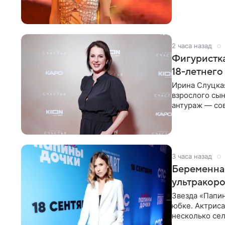
красном
2 часа назад
Фигуристка
18-летнего
Ирина Слуцкая
взрослого сын
антураж — со
фигуристка
3 часа назад
Беременная
ультракор
Звезда «Папин
юбке. Актриса
несколько сел