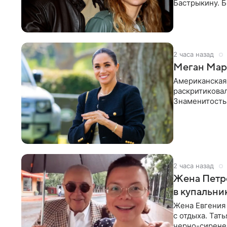
Бастрыкину. 
в личном блог
2 часа назад
Меган Марк
Американская
раскритикова
Знаменитость
Сассекской, п
2 часа назад
Жена Петр
в купальни
Жена Евгения
с отдыха. Тат
черно-сиренев