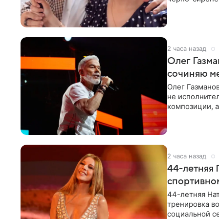
«Татьяна,
2 часа назад
Олег Газма
сочиняю м
Олег Газманов
не исполнител
композиции, а
музыканта,
2 часа назад
44-летняя 
спортивно
44-летняя Нат
тренировка во
социальной се