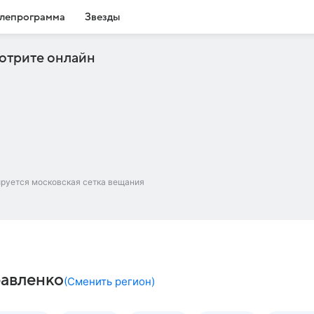
лепрограмма
Звезды
отрите онлайн
ируется московская сетка вещания
равленко
(
Сменить регион
)