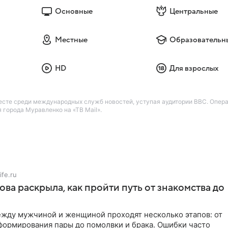
Основные
Центральные
Местные
Образовательн
HD
Для взрослых
есте среди международных служб новостей, уступая аудитории BBC. Опер
города Муравленко на «ТВ Mail».
ife.ru
ова раскрыла, как пройти путь от знакомства до
жду мужчиной и женщиной проходят несколько этапов: от
формирования пары до помолвки и брака. Ошибки часто