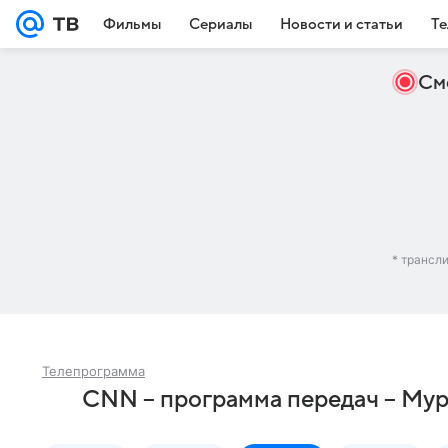
Фильмы
Сериалы
Новости и статьи
Те
См
* трансл
Телепрограмма
CNN – программа передач – Му