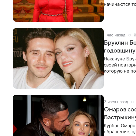
начинаются то
многого,
1 час назад
Бруклин Бе
годовщину
Накануне Бру
своей повтор
которую не по
считает это
2 часа назад
Омаров соо
Бастрыкину
Курбан Омаро
обращение, а