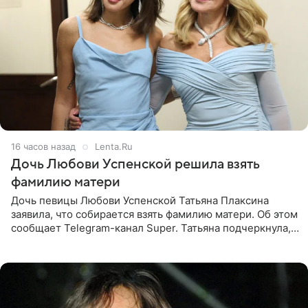
16 часов назад
Lenta.Ru
Дочь Любови Успенской решила взять
фамилию матери
Дочь певицы Любови Успенской Татьяна Плаксина
заявила, что собирается взять фамилию матери. Об этом
сообщает Telegram-канал Super. Татьяна подчеркнула,
что приняла решение о смене фамилии, поскольку
именно от