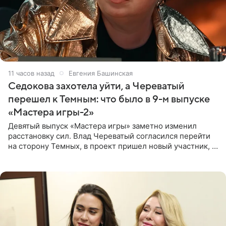
11 часов назад
Евгения Башинская
Седокова захотела уйти, а Череватый
перешел к Темным: что было в 9-м выпуске
«Мастера игры-2»
Девятый выпуск «Мастера игры» заметно изменил
расстановку сил. Влад Череватый согласился перейти
на сторону Темных, в проект пришел новый участник, а
Курбан Омаров и Анна Седокова оказались под таким
давлением.