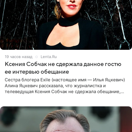
19 часов назад
Lenta.Ru
Ксения Собчак не сдержала данное гостю
ее интервью обещание
Сестра блогера Exile (настоящее имя — Илья Яцкевич)
Алина Яцкевич рассказала, что журналистка и
телеведущая Ксения Собчак не сдержала обещание,
которое дала ему во время интервью с ним. Об этом она
заявила в