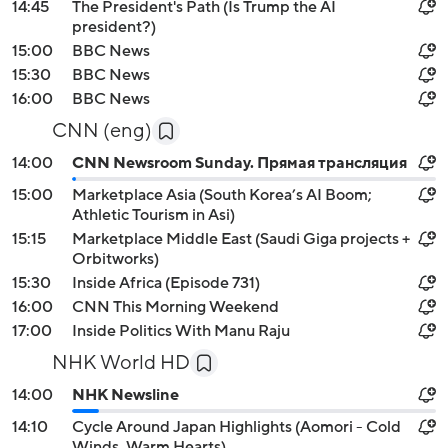
14:45
The President's Path (Is Trump the AI
president?)
15:00
BBC News
15:30
BBC News
16:00
BBC News
CNN (eng)
14:00
CNN Newsroom Sunday. Прямая трансляция
15:00
Marketplace Asia (South Korea’s AI Boom;
Athletic Tourism in Asi)
15:15
Marketplace Middle East (Saudi Giga projects +
Orbitworks)
15:30
Inside Africa (Episode 731)
16:00
CNN This Morning Weekend
17:00
Inside Politics With Manu Raju
NHK World HD
14:00
NHK Newsline
14:10
Cycle Around Japan Highlights (Aomori - Cold
Winds, Warm Hearts)