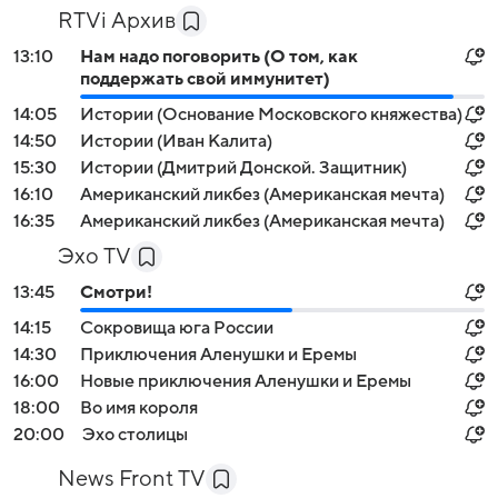
RTVi Архив
13:10
Нам надо поговорить (О том, как
поддержать свой иммунитет)
14:05
Истории (Основание Московского княжества)
14:50
Истории (Иван Калита)
15:30
Истории (Дмитрий Донской. Защитник)
16:10
Американский ликбез (Американская мечта)
16:35
Американский ликбез (Американская мечта)
Эхо TV
13:45
Смотри!
14:15
Сокровища юга России
14:30
Приключения Аленушки и Еремы
16:00
Новые приключения Аленушки и Еремы
18:00
Во имя короля
20:00
Эхо столицы
News Front TV