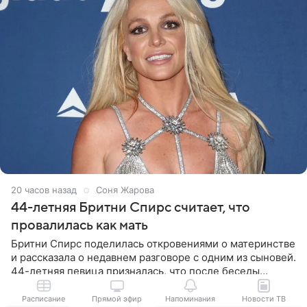
20 часов назад
Соня Жарова
44-летняя Бритни Спирс считает, что
провалилась как мать
Бритни Спирс поделилась откровениями о материнстве
и рассказала о недавнем разговоре с одним из сыновей.
44-летняя певица призналась, что после беседы
почувствовала себя плохой матерью. Публикацию
артистки
Расписание
Прямой эфир
Напоминания
Новости ТВ