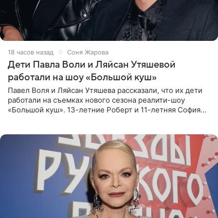
18 часов назад
Соня Жарова
Дети Павла Воли и Ляйсан Утяшевой
работали на шоу «Большой куш»
Павел Воля и Ляйсан Утяшева рассказали, что их дети
работали на съемках нового сезона реалити-шоу
«Большой куш». 13-летние Роберт и 11-летняя София
отправились вместе с родителями в Таиланд и успели
поработать