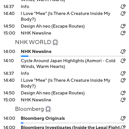
14:37
Info
14:40
I Love "Mee" (Is There A Creature Inside My
Body?)
14:50
Design Ah neo (Escape Routes)
15:00
NHK Newsline
NHK WORLD
14:00
NHK Newsline
14:10
Cycle Around Japan Highlights (Aomori - Cold
Winds, Warm Hearts)
14:37
Info
14:40
I Love "Mee" (Is There A Creature Inside My
Body?)
14:50
Design Ah neo (Escape Routes)
15:00
NHK Newsline
Bloomberg
14:00
Bloomberg Originals
14:00
Bloomberg Investigates (Inside the Legal Fight