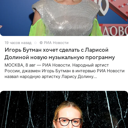
19 часов назад
© РИА Новости
Игорь Бутман хочет сделать с Ларисой
Долиной новую музыкальную программу
МОСКВА, 8 авг — РИА Новости. Народный артист
России, джазмен Игорь Бутман в интервью РИА Новости
назвал народную артистку Ларису Долину
великолепной певицей и рассказал о желании сделать с
ней новую совместную