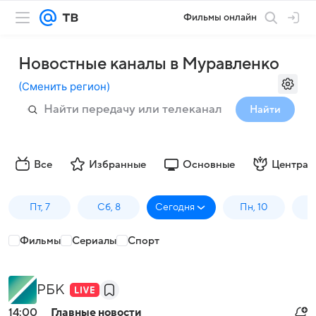
Фильмы онлайн
Новостные каналы в Муравленко
(
Сменить регион
)
Найти
Все
Избранные
Основные
Централ
Пт, 7
Сб, 8
Сегодня
Пн, 10
В
Фильмы
Сериалы
Спорт
РБК
14:00
Главные новости