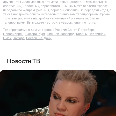
других), так и для местных и тематических каналов — музыкальных,
спортивных, новостных, образовательных. Вы можете отфильтровать
передачи по жанрам (фильмы, сериалы, спортивные передачи и т.д.), а
также настроить список интересных лично вам телепрограмм. Кроме
того, вам доступна настройка напоминаний о начале любимых
телепрограмм. Вы можете настроить уведомления по почте.
Телепрограмма в других городах России:
Санкт-Петербург
,
Новосибирск
,
Екатеринбург
,
Нижний Новгород
,
Казань
,
Челябинск
,
Омск
,
Самара
,
Ростов-на-Дону
.
Новости ТВ