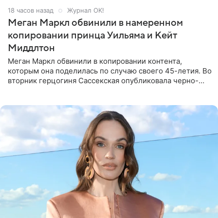
18 часов назад
Журнал OK!
Меган Маркл обвинили в намеренном
копировании принца Уильяма и Кейт
Миддлтон
Меган Маркл обвинили в копировании контента,
которым она поделилась по случаю своего 45-летия. Во
вторник герцогиня Сассекская опубликовала черно-
белую фотографию, на которой она прыгает в бассейн с
воздушными