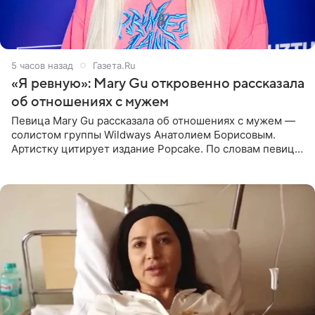
5 часов назад
Газета.Ru
«Я ревную»: Mary Gu откровенно рассказала
об отношениях с мужем
Певица Mary Gu рассказала об отношениях с мужем —
солистом группы Wildways Анатолием Борисовым.
Артистку цитирует издание Popcake. По словам певицы,
залог любви — это принять недостатки другого
человека. Также