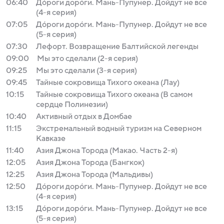
06:40
Дóроги дорóги. Мань-Пупунер. Дойдут не все
(4-я серия)
07:05
Дóроги дорóги. Мань-Пупунер. Дойдут не все
(5-я серия)
07:30
Лефорт. Возвращение Балтийской легенды
09:00
Мы это сделали (2-я серия)
09:25
Мы это сделали (3-я серия)
09:45
Тайные сокровища Тихого океана (Лау)
10:15
Тайные сокровища Тихого океана (В самом
сердце Полинезии)
10:40
Активный отдых в Домбае
11:15
Экстремальный водный туризм на Северном
Кавказе
11:40
Азия Джона Торода (Макао. Часть 2-я)
12:05
Азия Джона Торода (Бангкок)
12:25
Азия Джона Торода (Мальдивы)
12:50
Дóроги дорóги. Мань-Пупунер. Дойдут не все
(4-я серия)
13:15
Дóроги дорóги. Мань-Пупунер. Дойдут не все
(5-я серия)