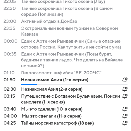
22:05
Тайные сокровища Тихого океана (Лау)
22:30
Тайные сокровища Тихого океана (В самом
сердце Полинезии)
23:00
Активный отдых в Домбае
23:35
Экстремальный водный туризм на Северном
Кавказе
00:00
Едем с Артемом Рындевичем (Самые опасные
острова России. Как тут жить и не сойти с ума)
00:35
Едем с Артемом Рындевичем (Позы бурят,
буддизм и таяние льдов. Что делать на Байкале
не зимой?)
01:10
Гидросамолет-амфибия "БЕ-200ЧС"
01:50
Незнакомая Азия (1-я серия)
02:30
Незнакомая Азия (2-я серия)
03:15
Путешествие с Богданом Булычевым. Поиски
самолета (1-я серия)
03:40
Мы это сделали (10-я серия)
04:00
Мы это сделали (11-я серия)
04:25
Тайны морских катастроф (18 век)