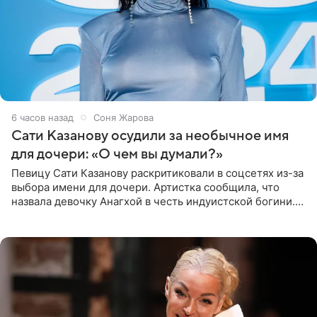
6 часов назад
Соня Жарова
Сати Казанову осудили за необычное имя
для дочери: «О чем вы думали?»
Певицу Сати Казанову раскритиковали в соцсетях из-за
выбора имени для дочери. Артистка сообщила, что
назвала девочку Анагхой в честь индуистской богини.
При этом исполнительница скрывала это имя от
поклонников