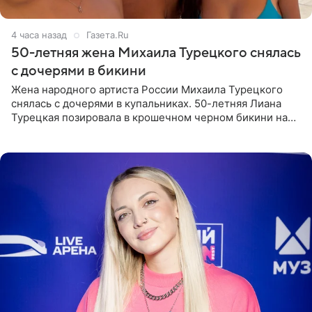
4 часа назад
Газета.Ru
50-летняя жена Михаила Турецкого снялась
с дочерями в бикини
Жена народного артиста России Михаила Турецкого
снялась с дочерями в купальниках. 50-летняя Лиана
Турецкая позировала в крошечном черном бикини на
пляже в Италии. Ее старшая дочь Сарина для отдыха
выбрала бандо