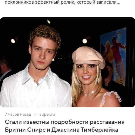
поклонников эффектный ролик, который записали
прошлой ночью. В кадре артистка предстала в
вечернем
7 часов назад
super.ru
Стали известны подробности расставания
Бритни Спирс и Джастина Тимберлейка