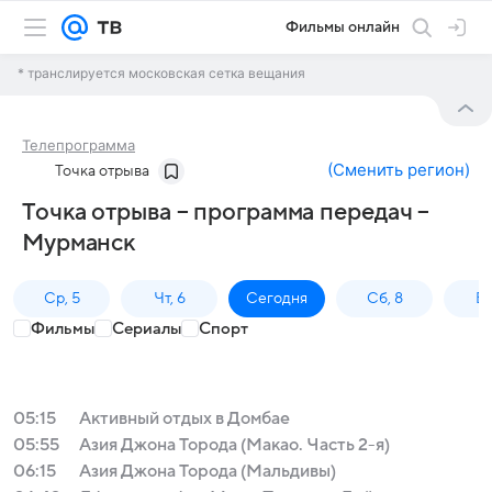
Фильмы онлайн
* транслируется московская сетка вещания
Телепрограмма
(
Сменить регион
)
Точка отрыва
Точка отрыва – программа передач –
Мурманск
Ср, 5
Чт, 6
Сегодня
Сб, 8
Вс
Фильмы
Сериалы
Спорт
05:15
Активный отдых в Домбае
05:55
Азия Джона Торода (Макао. Часть 2-я)
06:15
Азия Джона Торода (Мальдивы)