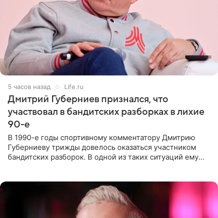
5 часов назад
Life.ru
Дмитрий Губерниев признался, что
участвовал в бандитских разборках в лихие
90-е
В 1990-е годы спортивному комментатору Дмитрию
Губерниеву трижды довелось оказаться участником
бандитских разборок. В одной из таких ситуаций ему
выдали тяжелый предмет и приказали вступить в драку,
однако он