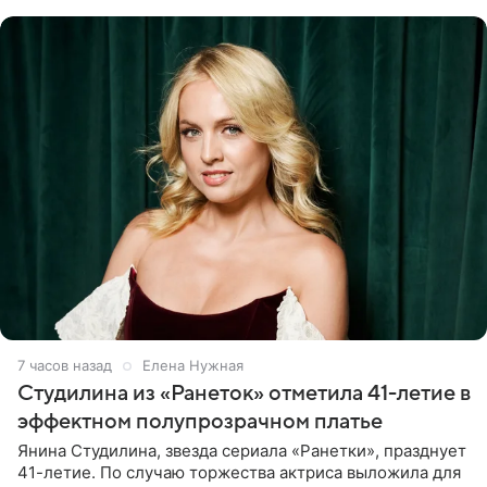
считает свою дочь
7 часов назад
Елена Нужная
Студилина из «Ранеток» отметила 41-летие в
эффектном полупрозрачном платье
Янина Студилина, звезда сериала «Ранетки», празднует
41-летие. По случаю торжества актриса выложила для