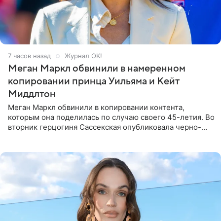
7 часов назад
Журнал OK!
Меган Маркл обвинили в намеренном
копировании принца Уильяма и Кейт
Миддлтон
Меган Маркл обвинили в копировании контента,
которым она поделилась по случаю своего 45-летия. Во
вторник герцогиня Сассекская опубликовала черно-
белую фотографию, на которой она прыгает в бассейн с
воздушными