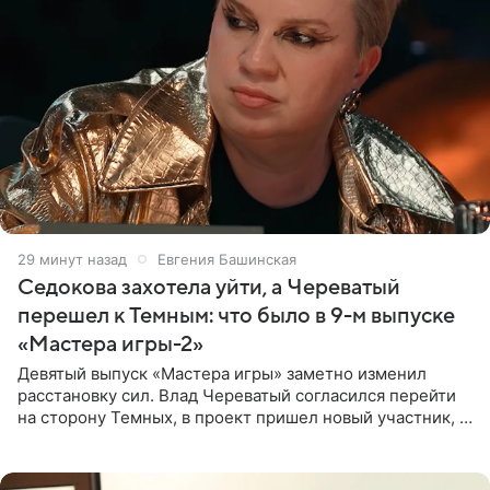
29 минут назад
Евгения Башинская
Седокова захотела уйти, а Череватый
перешел к Темным: что было в 9-м выпуске
«Мастера игры-2»
Девятый выпуск «Мастера игры» заметно изменил
расстановку сил. Влад Череватый согласился перейти
на сторону Темных, в проект пришел новый участник, а
Курбан Омаров и Анна Седокова оказались под таким
давлением.