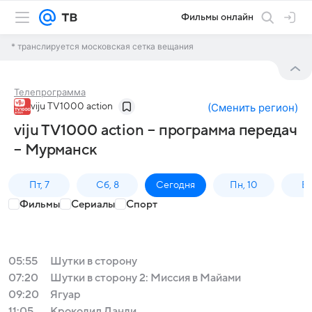
Фильмы онлайн
* транслируется московская сетка вещания
Телепрограмма
viju TV1000 action
(
Сменить регион
)
viju TV1000 action – программа передач
– Мурманск
Пт, 7
Сб, 8
Сегодня
Пн, 10
Вт,
Фильмы
Сериалы
Спорт
05:55
Шутки в сторону
07:20
Шутки в сторону 2: Миссия в Майами
09:20
Ягуар
11:05
Крокодил Данди