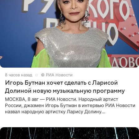
8 часов назад
© РИА Новости
Игорь Бутман хочет сделать с Ларисой
Долиной новую музыкальную программу
МОСКВА, 8 авг — РИА Новости. Народный артист
России, джазмен Игорь Бутман в интервью РИА Новости
назвал народную артистку Ларису Долину
великолепной певицей и рассказал о желании сделать с
ней новую совместную