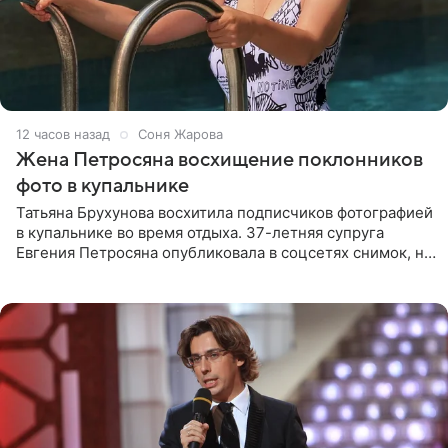
12 часов назад
Соня Жарова
Жена Петросяна восхищение поклонников
фото в купальнике
Татьяна Брухунова восхитила подписчиков фотографией
в купальнике во время отдыха. 37-летняя супруга
Евгения Петросяна опубликовала в соцсетях снимок, на
котором позирует у бассейна в белоснежном монокини
с