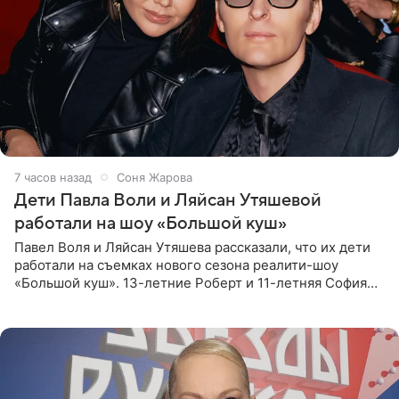
7 часов назад
Соня Жарова
Дети Павла Воли и Ляйсан Утяшевой
работали на шоу «Большой куш»
Павел Воля и Ляйсан Утяшева рассказали, что их дети
работали на съемках нового сезона реалити-шоу
«Большой куш». 13-летние Роберт и 11-летняя София
отправились вместе с родителями в Таиланд и успели
поработать