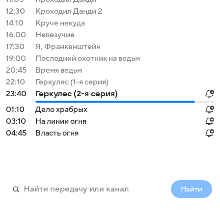
12:30
Крокодил Данди 2
14:10
Круче некуда
16:00
Невезучие
17:30
Я, Франкенштейн
19:00
Последний охотник на ведьм
20:45
Время ведьм
22:10
Геркулес (1-я серия)
23:40
Геркулес (2-я серия)
01:10
Дело храбрых
03:10
На линии огня
04:45
Власть огня
Найти