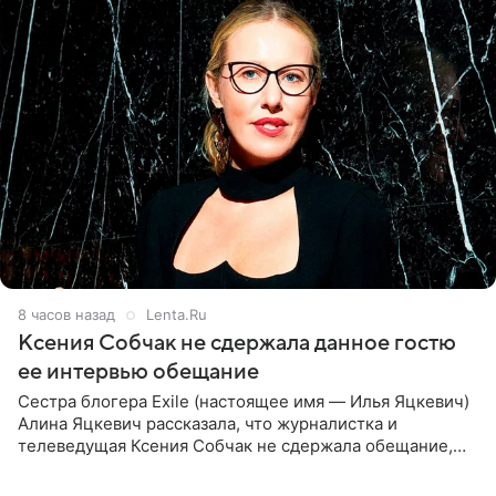
8 часов назад
Lenta.Ru
Ксения Собчак не сдержала данное гостю
ее интервью обещание
Сестра блогера Exile (настоящее имя — Илья Яцкевич)
Алина Яцкевич рассказала, что журналистка и
телеведущая Ксения Собчак не сдержала обещание,
которое дала ему во время интервью с ним. Об этом она
заявила в