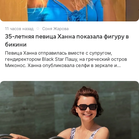
11 часов назад
Соня Жарова
35-летняя певица Ханна показала фигуру в
бикини
Певица Ханна отправилась вместе с супругом,
гендиректором Black Star Пашу, на греческий остров
Миконос. Ханна опубликовала селфи в зеркале и
призналась, что сейчас особенно довольна собой. По
словам певицы, она