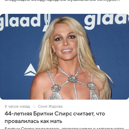
«Интервидение» могла бы представить молодая певица
Варвара Убель, так
9 часов назад
Соня Жарова
44-летняя Бритни Спирс считает, что
провалилась как мать
Бритни Спирс поделилась откровениями о материнстве