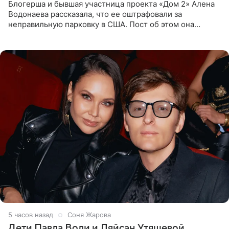
Блогерша и бывшая участница проекта «Дом 2» Алена
Водонаева рассказала, что ее оштрафовали за
неправильную парковку в США. Пост об этом она
опубликовала в своем Telegram-канале. Она заявила,
что во время отдыха
5 часов назад
Соня Жарова
Дети Павла Воли и Ляйсан Утяшевой