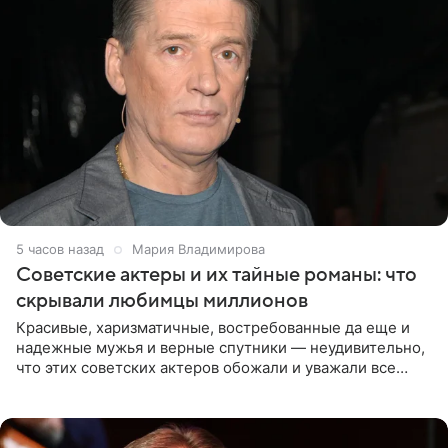
5 часов назад
Мария Владимирова
Советские актеры и их тайные романы: что
скрывали любимцы миллионов
Красивые, харизматичные, востребованные да еще и
надежные мужья и верные спутники — неудивительно,
что этих советских актеров обожали и уважали все
женщины большой страны, и наверняка не раз ставили
их в