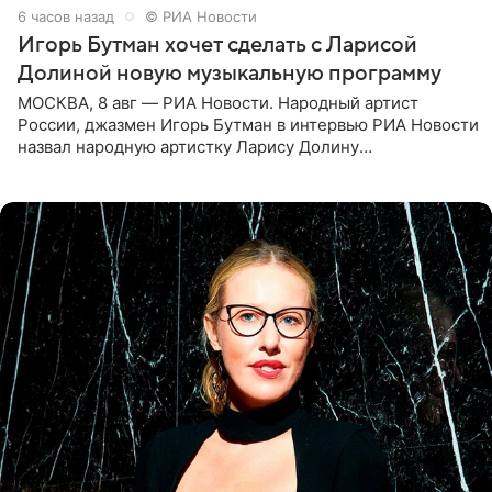
6 часов назад
© РИА Новости
Игорь Бутман хочет сделать с Ларисой
Долиной новую музыкальную программу
МОСКВА, 8 авг — РИА Новости. Народный артист
России, джазмен Игорь Бутман в интервью РИА Новости
назвал народную артистку Ларису Долину
великолепной певицей и рассказал о желании сделать с
ней новую совместную