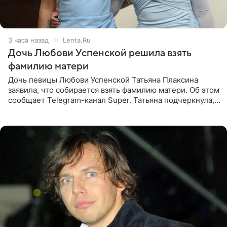
3 часа назад
Lenta.Ru
Дочь Любови Успенской решила взять
фамилию матери
Дочь певицы Любови Успенской Татьяна Плаксина
заявила, что собирается взять фамилию матери. Об этом
сообщает Telegram-канал Super. Татьяна подчеркнула,
что приняла решение о смене фамилии, поскольку
именно от