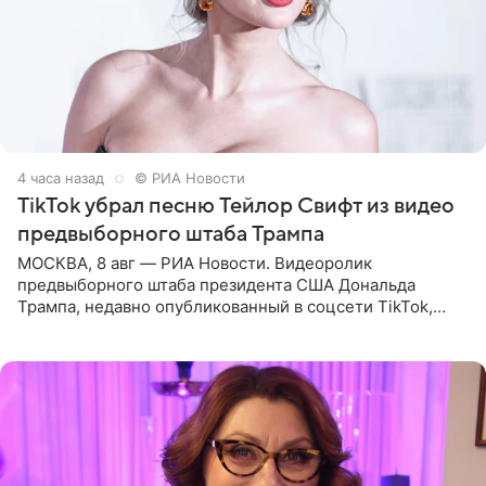
4 часа назад
© РИА Новости
TikTok убрал песню Тейлор Свифт из видео
предвыборного штаба Трампа
МОСКВА, 8 авг — РИА Новости. Видеоролик
предвыборного штаба президента США Дональда
Трампа, недавно опубликованный в соцсети TikTok,
остался без звуковой дорожки в виде песни August
(«Август») американской