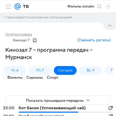
Фильмы онлайн
* транслируется московская сетка вещания
Телепрограмма
(
Сменить регион
)
Кинозал 7
Кинозал 7 – программа передач –
Мурманск
Чт, 6
Пт, 7
Сегодня
Вс, 9
Пн,
Фильмы
Сериалы
Спорт
Показать прошедшие передачи
23:00
Кот Басик (Успокаивающий чай)