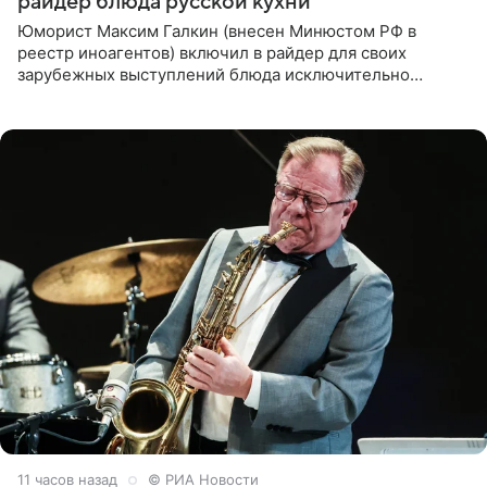
райдер блюда русской кухни
Юморист Максим Галкин (внесен Минюстом РФ в
реестр иноагентов) включил в райдер для своих
зарубежных выступлений блюда исключительно
русской кухни. Об этом сообщает РИА Новости.
Согласно документу, в гримерную
11 часов назад
© РИА Новости