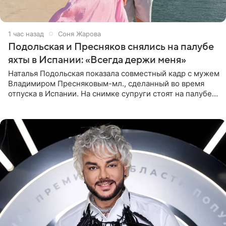
1 час назад
Соня Жарова
Подольская и Пресняков снялись на палубе
яхты в Испании: «Всегда держи меня»
Наталья Подольская показала совместный кадр с мужем
Владимиром Пресняковым-мл., сделанный во время
отпуска в Испании. На снимке супруги стоят на палубе
яхты в лучах закатного солнца. Подольская выбрала
слитный