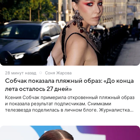
28 минут назад
Соня Жарова
Собчак показала пляжный образ: «До конца
лета осталось 27 дней»
Ксения Собчак примерила откровенный пляжный образ
и показала результат подписчикам. Снимками
телезвезда поделилась в личном блоге. Журналистка
сейчас отдыхает за рубежом. На свежем кадре Собчак
запечатлена в