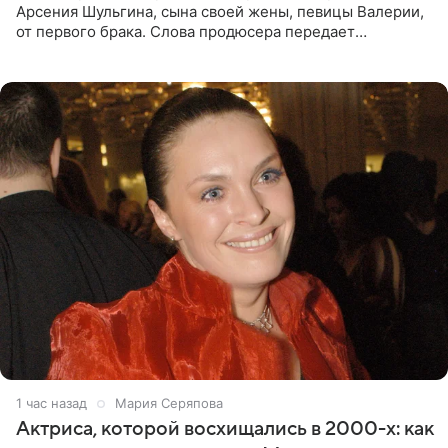
Арсения Шульгина, сына своей жены, певицы Валерии,
от первого брака. Слова продюсера передает
«СтарХит». Пригожин признался, что не лезет в дела
взрослых детей, и
1 час назад
Мария Серяпова
Актриса, которой восхищались в 2000-х: как