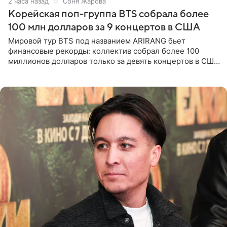
2 часа назад
Соня Жарова
Корейская поп-группа BTS собрала более
100 млн долларов за 9 концертов в США
Мировой тур BTS под названием ARIRANG бьет
финансовые рекорды: коллектив собрал более 100
миллионов долларов только за девять концертов в США.
Как сообщает Pop Core, это один из самых
стремительных результатов