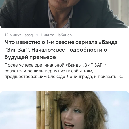
12 минут назад
Никита Шабанов
Что известно о 1-м сезоне сериала «Банда
“Зиг Заг”. Начало»: все подробности о
будущей премьере
После успеха оригинальной «Банды „ЗИГ ЗАГ“»
создатели решили вернуться к событиям,
предшествовавшим блокаде Ленинграда, и показать, как
появилась преступная группировка, ставшая одной из
главных угроз для