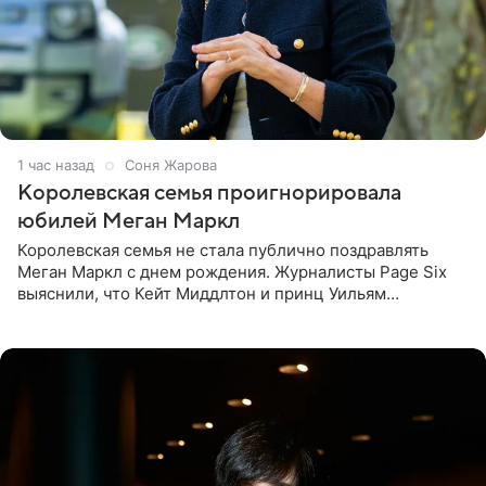
1 час назад
Соня Жарова
Королевская семья проигнорировала
юбилей Меган Маркл
Королевская семья не стала публично поздравлять
Меган Маркл с днем рождения. Журналисты Page Six
выяснили, что Кейт Миддлтон и принц Уильям
проигнорировали эту дату в своих соцсетях. По словам
экспертов,