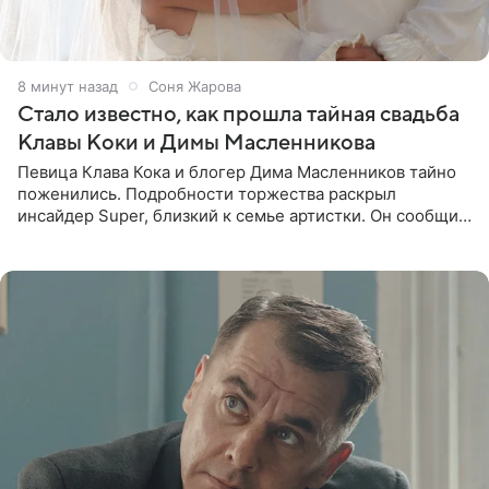
8 минут назад
Соня Жарова
Стало известно, как прошла тайная свадьба
Клавы Коки и Димы Масленникова
Певица Клава Кока и блогер Дима Масленников тайно
поженились. Подробности торжества раскрыл
инсайдер Super, близкий к семье артистки. Он сообщил,
что отец невесты остался в полном восторге от
праздника.