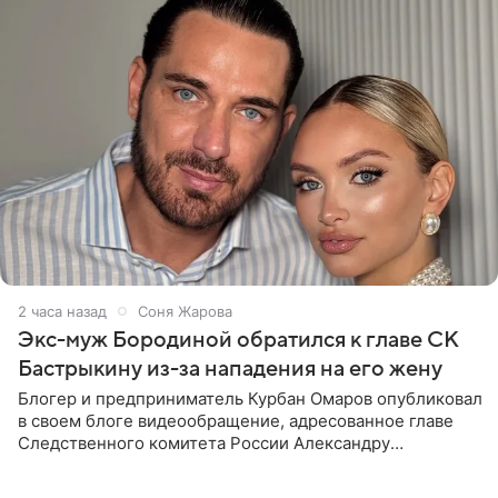
2 часа назад
Соня Жарова
Экс-муж Бородиной обратился к главе СК
Бастрыкину из-за нападения на его жену
Блогер и предприниматель Курбан Омаров опубликовал
в своем блоге видеообращение, адресованное главе
Следственного комитета России Александру
Бастрыкину. Бизнесмен рассказал, что 1 августа в
центре Москвы трое