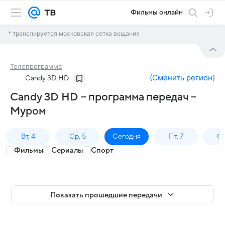
Фильмы онлайн
* транслируется московская сетка вещания
Телепрограмма
(
Сменить регион
)
Candy 3D HD
Candy 3D HD – программа передач –
Муром
Вт, 4
Ср, 5
Сегодня
Пт, 7
Сб
Фильмы
Сериалы
Спорт
Показать прошедшие передачи