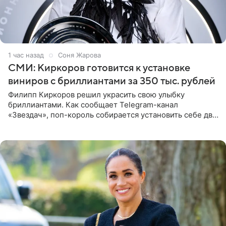
1 час назад
Соня Жарова
СМИ: Киркоров готовится к установке
виниров с бриллиантами за 350 тыс. рублей
Филипп Киркоров решил украсить свою улыбку
бриллиантами. Как сообщает Telegram-канал
«Звездач», поп-король собирается установить себе два
винира с драгоценной огранкой. Сумма, которую артист
готов выложить за