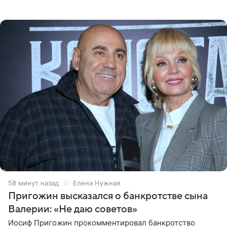
позицию он озвучил в подкасте «Путь в топ с Олесей
Нагорной», который
58 минут назад
Елена Нужная
Пригожин высказался о банкротстве сына
Валерии: «Не даю советов»
Иосиф Пригожин прокомментировал банкротство