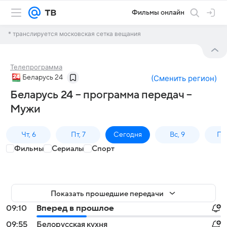
Фильмы онлайн
* транслируется московская сетка вещания
Телепрограмма
Беларусь 24
(
Сменить регион
)
Беларусь 24 – программа передач –
Мужи
Чт, 6
Пт, 7
Сегодня
Вс, 9
Пн,
Фильмы
Сериалы
Спорт
Показать прошедшие передачи
09:10
Вперед в прошлое
09:55
Белорусская кухня