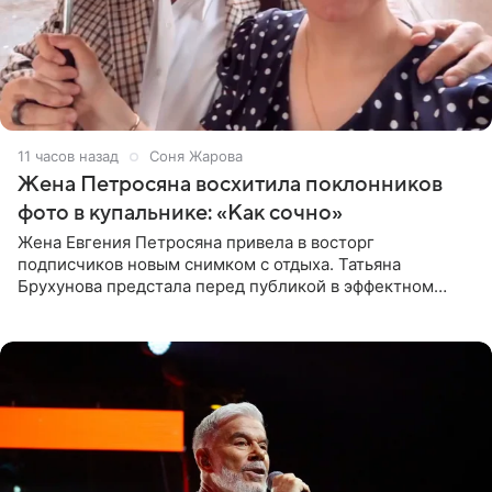
11 часов назад
Соня Жарова
Жена Петросяна восхитила поклонников
фото в купальнике: «Как сочно»
Жена Евгения Петросяна привела в восторг
подписчиков новым снимком с отдыха. Татьяна
Брухунова предстала перед публикой в эффектном
черно-сиреневом монокини, позируя прямо в бассейне.
«Ох, как сочно», «Татьяна,