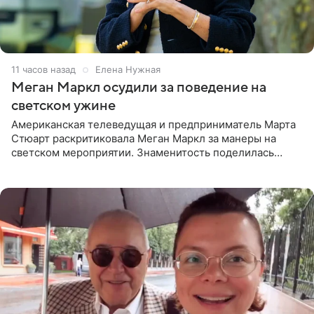
11 часов назад
Елена Нужная
Меган Маркл осудили за поведение на
светском ужине
Американская телеведущая и предприниматель Марта
Стюарт раскритиковала Меган Маркл за манеры на
светском мероприятии. Знаменитость поделилась
деталями личной встречи с герцогиней Сассекской,
пишет PageSix. По