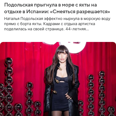
Подольская прыгнула в море с яхты на
отдыхе в Испании: «Смеяться разрешается»
Наталья Подольская эффектно нырнула в морскую воду
прямо с борта яхты. Кадрами с отдыха артистка
поделилась на своей странице. 44-летняя
знаменитость предстала перед поклонниками в ярком
розовом купальнике с