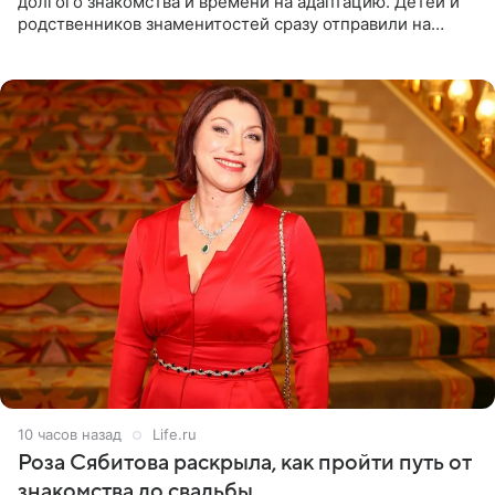
долгого знакомства и времени на адаптацию. Детей и
родственников знаменитостей сразу отправили на
тяжелое испытание, а уже через несколько дней в
лагере
10 часов назад
Life.ru
Роза Сябитова раскрыла, как пройти путь от
знакомства до свадьбы