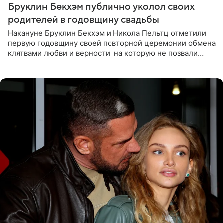
Бруклин Бекхэм публично уколол своих
родителей в годовщину свадьбы
Накануне Бруклин Бекхэм и Никола Пельтц отметили
первую годовщину своей повторной церемонии обмена
клятвами любви и верности, на которую не позвали
никого из клана Бекхэм. По словам инсайдеров, пара
считает это