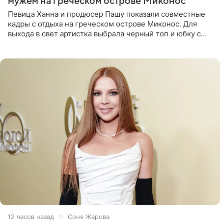
мужем на греческом острове Миконос
Певица Ханна и продюсер Пашу показали совместные
кадры с отдыха на греческом острове Миконос. Для
выхода в свет артистка выбрала черный топ и юбку с
высоким разрезом. Дополнили образ босоножки в тон,
серьги с
12 часов назад
Соня Жарова