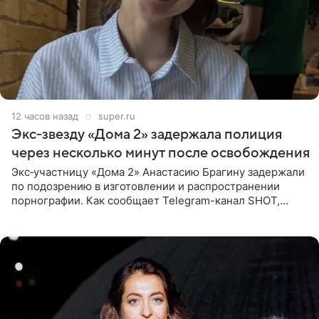
12 часов назад
super.ru
Экс‑звезду «Дома 2» задержала полиция
через несколько минут после освобождения
Экс‑участницу «Дома 2» Анастасию Брагину задержали
по подозрению в изготовлении и распространении
порнографии. Как сообщает Telegram-канал SHOT,
девушка может оказаться в СИЗО. Следствие
ходатайствует об