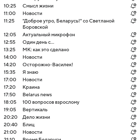
10:25
Смысл жизни
11:00
Новости
11:25
"Доброе утро, Беларусь!" со Светланой
Боровской
12:05
Актуальный микрофон
12:55
Один день с...
13:25
МК: как это сделано
14:00
Новости
14:20
Осторожно-Василек!
15:35
Я знаю
17:00
Новости
17:20
Краина
17:50
Belarus news
18:05
100 вопросов взрослому
19:05
Вертикаль
20:20
Дело жизни
20:40
Блиц
21:00
Новости
21:10
Время Беларуси