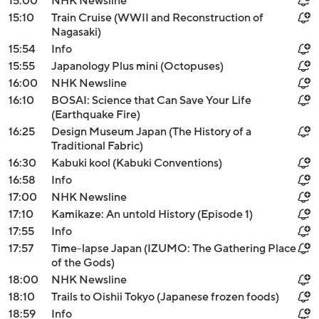
15:00
NHK Newsline
15:10
Train Cruise (WWII and Reconstruction of
Nagasaki)
15:54
Info
15:55
Japanology Plus mini (Octopuses)
16:00
NHK Newsline
16:10
BOSAI: Science that Can Save Your Life
(Earthquake Fire)
16:25
Design Museum Japan (The History of a
Traditional Fabric)
16:30
Kabuki kool (Kabuki Conventions)
16:58
Info
17:00
NHK Newsline
17:10
Kamikaze: An untold History (Episode 1)
17:55
Info
17:57
Time-lapse Japan (IZUMO: The Gathering Place
of the Gods)
18:00
NHK Newsline
18:10
Trails to Oishii Tokyo (Japanese frozen foods)
18:59
Info