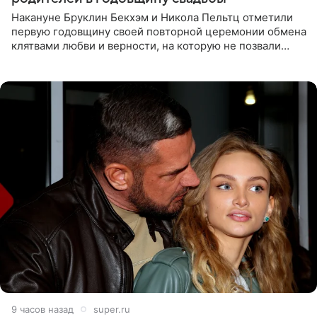
Накануне Бруклин Бекхэм и Никола Пельтц отметили
первую годовщину своей повторной церемонии обмена
клятвами любви и верности, на которую не позвали
никого из клана Бекхэм. По словам инсайдеров, пара
считает это
9 часов назад
super.ru