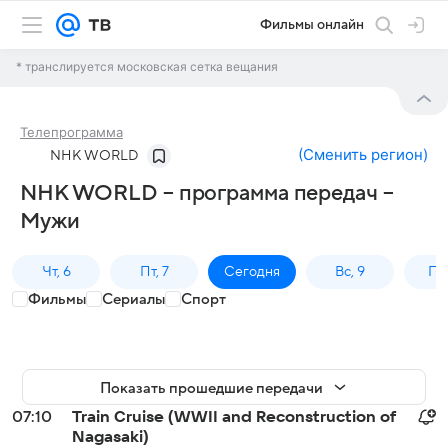
Фильмы онлайн
* транслируется московская сетка вещания
Телепрограмма
(
Сменить регион
)
NHK WORLD
NHK WORLD – программа передач –
Мужи
Чт, 6
Пт, 7
Сегодня
Вс, 9
Пн,
Фильмы
Сериалы
Спорт
Показать прошедшие передачи
07:10
Train Cruise (WWII and Reconstruction of
Nagasaki)