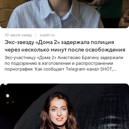
10 часов назад
super.ru
Экс‑звезду «Дома 2» задержала полиция
через несколько минут после освобождения
Экс‑участницу «Дома 2» Анастасию Брагину задержали
по подозрению в изготовлении и распространении
порнографии. Как сообщает Telegram-канал SHOT,
девушка может оказаться в СИЗО. Следствие
ходатайствует об