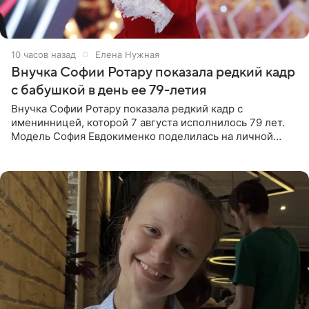
10 часов назад
Елена Нужная
Внучка Софии Ротару показала редкий кадр
с бабушкой в день ее 79-летия
Внучка Софии Ротару показала редкий кадр с
именинницей, которой 7 августа исполнилось 79 лет.
Модель София Евдокименко поделилась на личной
странице в социальной сети фотографией знаменитой
бабушки. На снимке