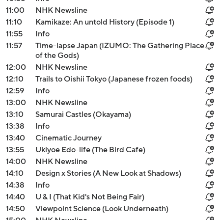
11:00
NHK Newsline
11:10
Kamikaze: An untold History (Episode 1)
11:55
Info
11:57
Time-lapse Japan (IZUMO: The Gathering Place
of the Gods)
12:00
NHK Newsline
12:10
Trails to Oishii Tokyo (Japanese frozen foods)
12:59
Info
13:00
NHK Newsline
13:10
Samurai Castles (Okayama)
13:38
Info
13:40
Cinematic Journey
13:55
Ukiyoe Edo-life (The Bird Cafe)
14:00
NHK Newsline
14:10
Design x Stories (A New Look at Shadows)
14:38
Info
14:40
U & I (That Kid's Not Being Fair)
14:50
Viewpoint Science (Look Underneath)