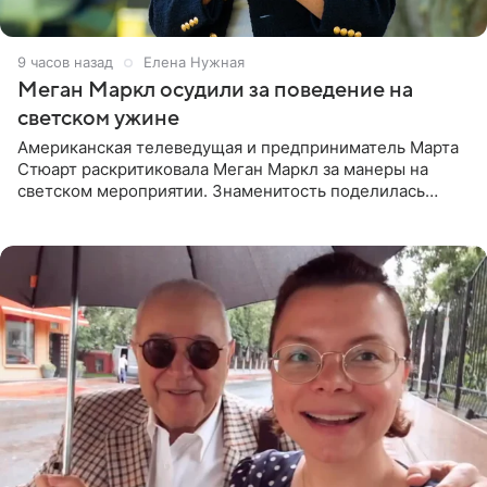
9 часов назад
Елена Нужная
Меган Маркл осудили за поведение на
светском ужине
Американская телеведущая и предприниматель Марта
Стюарт раскритиковала Меган Маркл за манеры на
светском мероприятии. Знаменитость поделилась
деталями личной встречи с герцогиней Сассекской,
пишет PageSix. По