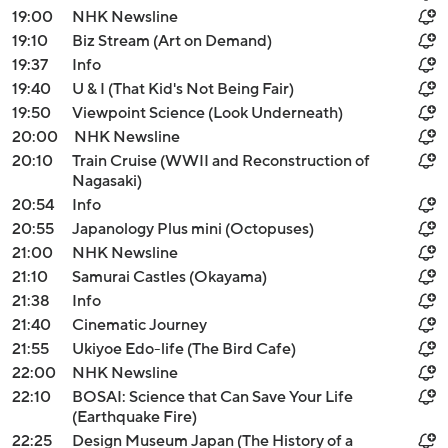
19:00
NHK Newsline
19:10
Biz Stream (Art on Demand)
19:37
Info
19:40
U & I (That Kid's Not Being Fair)
19:50
Viewpoint Science (Look Underneath)
20:00
NHK Newsline
20:10
Train Cruise (WWII and Reconstruction of
Nagasaki)
20:54
Info
20:55
Japanology Plus mini (Octopuses)
21:00
NHK Newsline
21:10
Samurai Castles (Okayama)
21:38
Info
21:40
Cinematic Journey
21:55
Ukiyoe Edo-life (The Bird Cafe)
22:00
NHK Newsline
22:10
BOSAI: Science that Can Save Your Life
(Earthquake Fire)
22:25
Design Museum Japan (The History of a