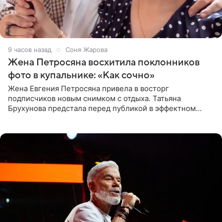
9 часов назад
Соня Жарова
Жена Петросяна восхитила поклонников
фото в купальнике: «Как сочно»
Жена Евгения Петросяна привела в восторг
подписчиков новым снимком с отдыха. Татьяна
Брухунова предстала перед публикой в эффектном
черно-сиреневом монокини, позируя прямо в бассейне.
«Ох, как сочно», «Татьяна,