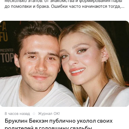
несколько этапов: от знакомства и формирования пары
до помолвки и брака. Ошибки часто начинаются тогда,
когда один из партнеров требует от другого слишком
многого,
8 часов назад
Журнал OK!
Бруклин Бекхэм публично уколол своих
родителей в годовщину свадьбы