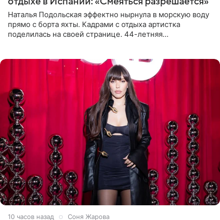
отдыхе в Испании: «Смеяться разрешается»
Наталья Подольская эффектно нырнула в морскую воду
прямо с борта яхты. Кадрами с отдыха артистка
поделилась на своей странице. 44-летняя
знаменитость предстала перед поклонниками в ярком
розовом купальнике с
10 часов назад
Соня Жарова