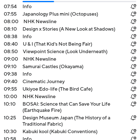
07:54
Info
07:55
Japanology Plus mini (Octopuses)
08:00
NHK Newsline
08:10
Design x Stories (A New Look at Shadows)
08:38
Info
08:40
U & I (That Kid's Not Being Fair)
08:50
Viewpoint Science (Look Underneath)
09:00
NHK Newsline
09:10
Samurai Castles (Okayama)
09:38
Info
09:40
Cinematic Journey
09:55
Ukiyoe Edo-life (The Bird Cafe)
10:00
NHK Newsline
10:10
BOSAI: Science that Can Save Your Life
(Earthquake Fire)
10:25
Design Museum Japan (The History of a
Traditional Fabric)
10:30
Kabuki kool (Kabuki Conventions)
10:58
Info