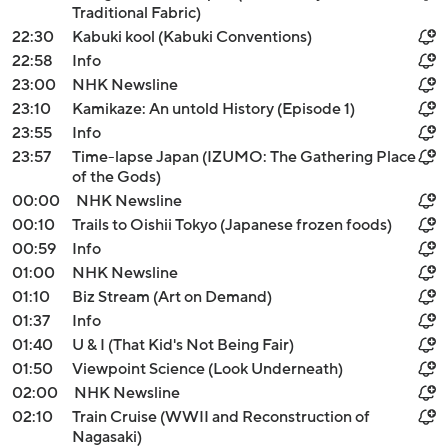
Traditional Fabric)
22:30
Kabuki kool (Kabuki Conventions)
22:58
Info
23:00
NHK Newsline
23:10
Kamikaze: An untold History (Episode 1)
23:55
Info
23:57
Time-lapse Japan (IZUMO: The Gathering Place
of the Gods)
00:00
NHK Newsline
00:10
Trails to Oishii Tokyo (Japanese frozen foods)
00:59
Info
01:00
NHK Newsline
01:10
Biz Stream (Art on Demand)
01:37
Info
01:40
U & I (That Kid's Not Being Fair)
01:50
Viewpoint Science (Look Underneath)
02:00
NHK Newsline
02:10
Train Cruise (WWII and Reconstruction of
Nagasaki)