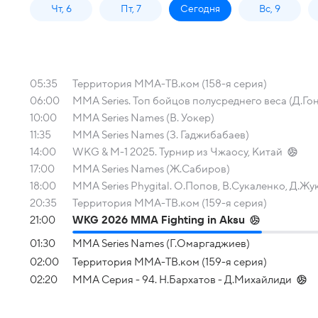
Чт, 6
Пт, 7
Сегодня
Вс, 9
05:35
Территория ММА-ТВ.ком (158-я серия)
06:00
MMA Series. Топ бойцов полусреднего веса (Д.Го
10:00
MMA Series Names (В. Уокер)
11:35
MMA Series Names (З. Гаджибабаев)
14:00
WKG & M-1 2025. Турнир из Чжаосу, Китай
17:00
MMA Series Names (Ж.Сабиров)
18:00
MMA Series Phygital. О.Попов, В.Сукаленко, Д.Жу
20:35
Территория ММА-ТВ.ком (159-я серия)
21:00
WKG 2026 ММА Fighting in Aksu
01:30
MMA Series Names (Г.Омаргаджиев)
02:00
Территория ММА-ТВ.ком (159-я серия)
02:20
ММА Серия - 94. Н.Бархатов - Д.Михайлиди