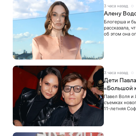
3 часа назад
Алену Вод
Блогерша и б
рассказала, ч
об этом она о
время отдыха
3 часа назад
Дети Павла
«Большой 
Павел Воля и 
съемках новог
11-летняя Соф
поработать