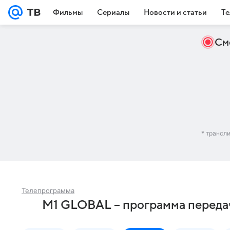
Фильмы
Сериалы
Новости и статьи
Те
См
* трансл
Телепрограмма
M1 GLOBAL – программа переда