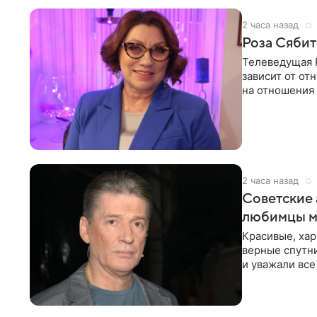
2 часа назад
Роза Сябит
Телеведущая Р
зависит от о
на отношения
канала на
2 часа назад
Советские 
любимцы м
Красивые, ха
верные спутни
и уважали все
в