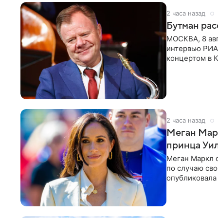
2 часа назад
Бутман рас
МОСКВА, 8 ав
интервью РИА
концертом в К
друзья —
2 часа назад
Меган Мар
принца Уи
Меган Маркл 
по случаю сво
опубликовала 
бассейн с во