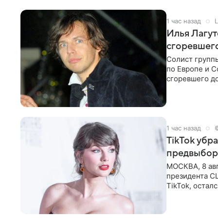
1 час назад
L
Илья Лагут
сгоревшег
Солист групп
по Европе и 
сгоревшего до
Shot. В рамка
1 час назад
TikTok убр
предвыбор
МОСКВА, 8 ав
президента С
TikTok, остал
американской