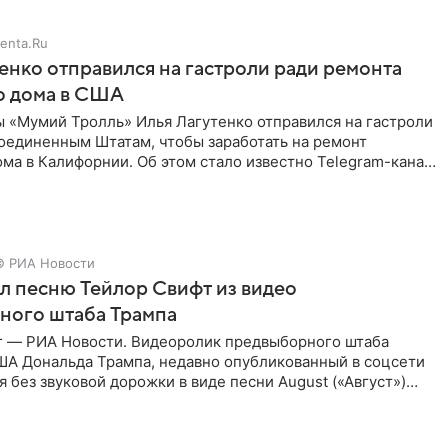
enta.Ru
енко отправился на гастроли ради ремонта
о дома в США
ы «Мумий Тролль» Илья Лагутенко отправился на гастроли
Соединенным Штатам, чтобы заработать на ремонт
ма в Калифорнии. Об этом стало известно Telegram-каналу
х
© РИА Новости
ал песню Тейлор Свифт из видео
ного штаба Трампа
г — РИА Новости. Видеоролик предвыборного штаба
ША Дональда Трампа, недавно опубликованный в соцсети
ся без звуковой дорожки в виде песни August («Август»)