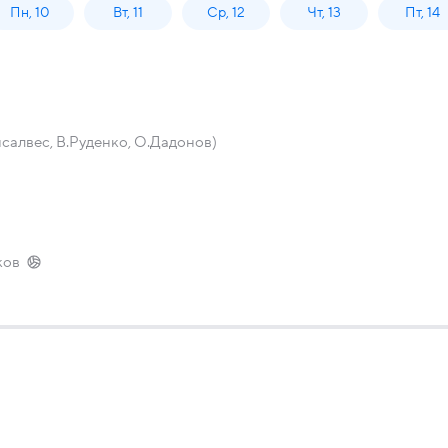
Пн, 10
Вт, 11
Ср, 12
Чт, 13
Пт, 14
нсалвес, В.Руденко, О.Дадонов)
ков