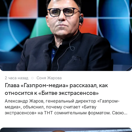
2 часа назад
Соня Жарова
Глава «Газпром-медиа» рассказал, как
относится к «Битве экстрасенсов»
Александр Жаров, генеральный директор «Газпром-
медиа», объяснил, почему считает «Битву
экстрасенсов» на ТНТ сомнительным форматом. Свою
позицию он озвучил в подкасте «Путь в топ с Олесей
Нагорной», который