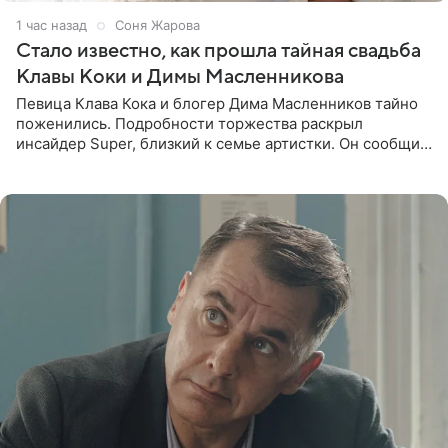
1 час назад
Соня Жарова
Стало известно, как прошла тайная свадьба
Клавы Коки и Димы Масленникова
Певица Клава Кока и блогер Дима Масленников тайно
поженились. Подробности торжества раскрыл
инсайдер Super, близкий к семье артистки. Он сообщил,
что отец невесты остался в полном восторге от
праздника.