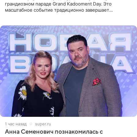
грандиозном параде Grand Kadooment Day. Это
масштабное событие традиционно завершает
ежегодный фестиваль урожая Crop Over, посвященный
окончанию сбора
1 час назад
super.ru
Анна Семенович познакомилась с