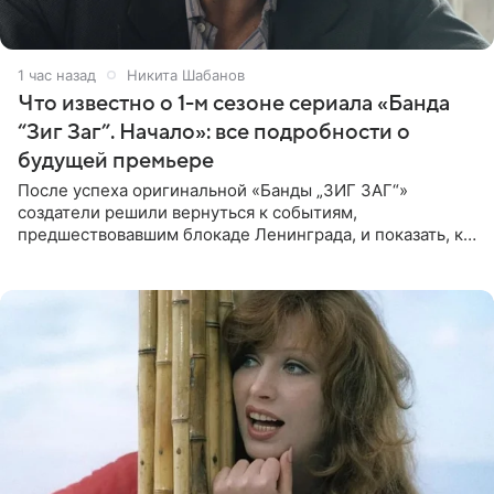
1 час назад
Никита Шабанов
Что известно о 1-м сезоне сериала «Банда
“Зиг Заг”. Начало»: все подробности о
будущей премьере
После успеха оригинальной «Банды „ЗИГ ЗАГ“»
создатели решили вернуться к событиям,
предшествовавшим блокаде Ленинграда, и показать, как
появилась преступная группировка, ставшая одной из
главных угроз для