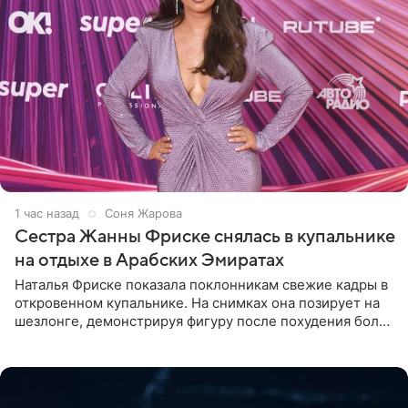
1 час назад
Соня Жарова
Сестра Жанны Фриске снялась в купальнике
на отдыхе в Арабских Эмиратах
Наталья Фриске показала поклонникам свежие кадры в
откровенном купальнике. На снимках она позирует на
шезлонге, демонстрируя фигуру после похудения более
чем на десять килограммов. В подписи к посту