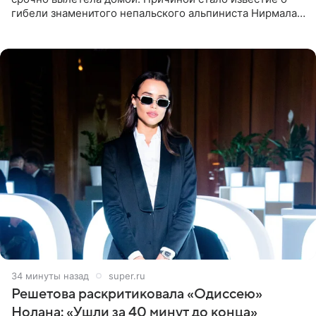
гибели знаменитого непальского альпиниста Нирмала
«Нимса» Пурджи, которого модель называла своим
близким другом
34 минуты назад
super.ru
Решетова раскритиковала «Одиссею»
Нолана: «Ушли за 40 минут до конца»