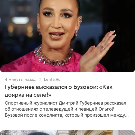
4 минуты назад
Lenta.Ru
Губерниев высказался о Бузовой: «Как
доярка на селе!»
Спортивный журналист Дмитрий Губерниев рассказал
об отношениях с телеведущей и певицей Ольгой
Бузовой после конфликта, который произошел между
ними в 2021 году в прямом эфире канала «Матч ТВ». В
разговоре с