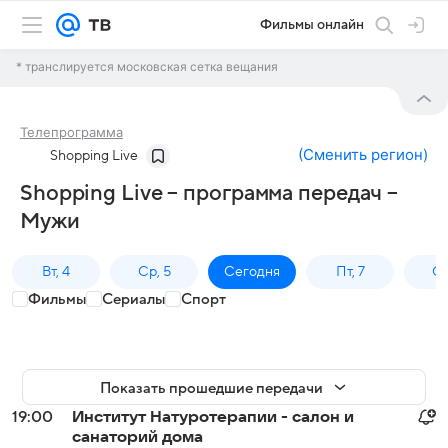
Фильмы онлайн
* транслируется московская сетка вещания
Телепрограмма
(
Сменить регион
)
Shopping Live
Shopping Live – программа передач –
Мужи
Вт, 4
Ср, 5
Сегодня
Пт, 7
Сб
Фильмы
Сериалы
Спорт
Показать прошедшие передачи
19:00
Институт Натуротерапии - салон и
санаторий дома