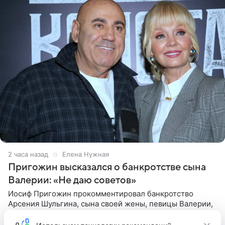
2 часа назад
Елена Нужная
Пригожин высказался о банкротстве сына
Валерии: «Не даю советов»
Иосиф Пригожин прокомментировал банкротство
Арсения Шульгина, сына своей жены, певицы Валерии,
от первого брака. Слова продюсера передает
«СтарХит». Пригожин признался, что не лезет в дела