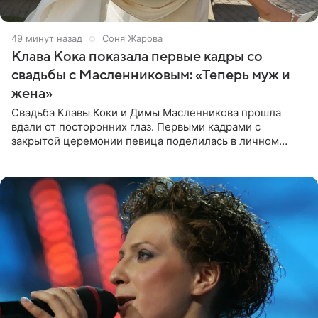
49 минут назад
Соня Жарова
Клава Кока показала первые кадры со
свадьбы с Масленниковым: «Теперь муж и
жена»
Свадьба Клавы Коки и Димы Масленникова прошла
вдали от посторонних глаз. Первыми кадрами с
закрытой церемонии певица поделилась в личном
блоге. Артистка выложила серию свадебных снимков и
оставила лаконичную