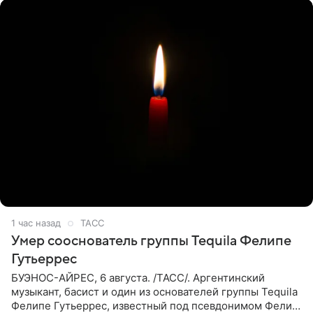
1 час назад
ТАСС
Умер сооснователь группы Tequila Фелипе
Гутьеррес
БУЭНОС-АЙРЕС, 6 августа. /ТАСС/. Аргентинский
музыкант, басист и один из основателей группы Tequila
Фелипе Гутьеррес, известный под псевдонимом Фелипе