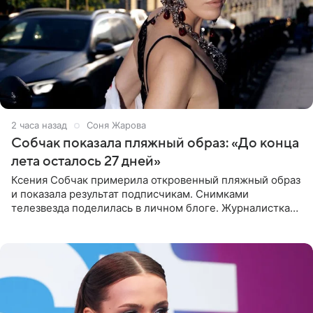
2 часа назад
Соня Жарова
Собчак показала пляжный образ: «До конца
лета осталось 27 дней»
Ксения Собчак примерила откровенный пляжный образ
и показала результат подписчикам. Снимками
телезвезда поделилась в личном блоге. Журналистка
сейчас отдыхает за рубежом. На свежем кадре Собчак
запечатлена в