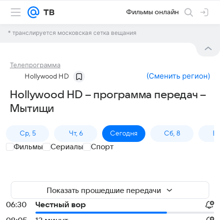
Фильмы онлайн
* транслируется московская сетка вещания
Телепрограмма
(
Сменить регион
)
Hollywood HD
Hollywood HD – программа передач –
Мытищи
Ср, 5
Чт, 6
Сегодня
Сб, 8
Вс
Фильмы
Сериалы
Спорт
Показать прошедшие передачи
06:30
Честный вор