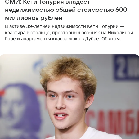
СМИ: Кети Топурия владеет
недвижимостью общей стоимостью 600
миллионов рублей
В активе 39-летней недвижимости Кети Топурии —
квартира в столице, просторный особняк на Николиной
Горе и апартаменты класса люкс в Дубае. Об этом
сообщает Telegram-канал «Звездач» в рубрике «По
домам». По