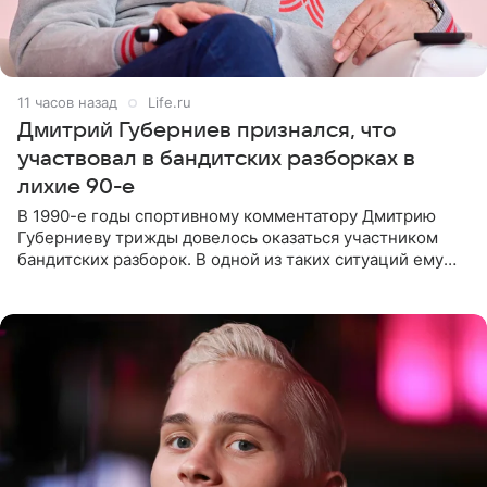
11 часов назад
Life.ru
Дмитрий Губерниев признался, что
участвовал в бандитских разборках в
лихие 90-е
В 1990-е годы спортивному комментатору Дмитрию
Губерниеву трижды довелось оказаться участником
бандитских разборок. В одной из таких ситуаций ему
выдали тяжелый предмет и приказали вступить в драку,
однако он