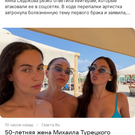
Анна Седокова резко ответила хейтерам, которые
атаковали ее в соцсетях. В ходе перепалки артистка
затронула болезненную тему первого брака и заявила,
что чужие судьбы — не ее зона ответственности. От
Валентина
10 часов назад
Газета.Ru
50-летняя жена Михаила Турецкого