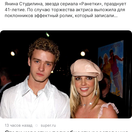
Янина Студилина, звезда сериала «Ранетки», празднует
41-летие. По случаю торжества актриса выложила для
поклонников эффектный ролик, который записали
прошлой ночью. В кадре артистка предстала в
вечернем
13 часов назад
super.ru