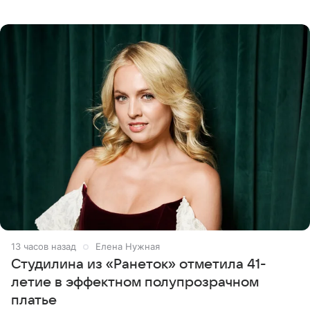
летняя знаменитость откровенно призналась, что не
считает свою дочь
13 часов назад
Елена Нужная
Студилина из «Ранеток» отметила 41-
летие в эффектном полупрозрачном
платье