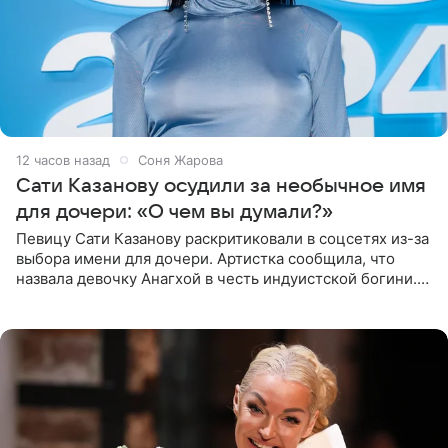
12 часов назад
Соня Жарова
Сати Казанову осудили за необычное имя
для дочери: «О чем вы думали?»
Певицу Сати Казанову раскритиковали в соцсетях из-за
выбора имени для дочери. Артистка сообщила, что
назвала девочку Анагхой в честь индуистской богини.
При этом исполнительница скрывала это имя от
поклонников