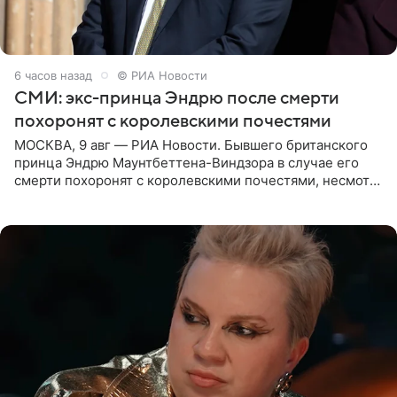
6 часов назад
© РИА Новости
СМИ: экс-принца Эндрю после смерти
похоронят с королевскими почестями
МОСКВА, 9 авг — РИА Новости. Бывшего британского
принца Эндрю Маунтбеттена-Виндзора в случае его
смерти похоронят с королевскими почестями, несмотря
на лишение всех титулов, сообщает Daily Mail со
ссылкой на