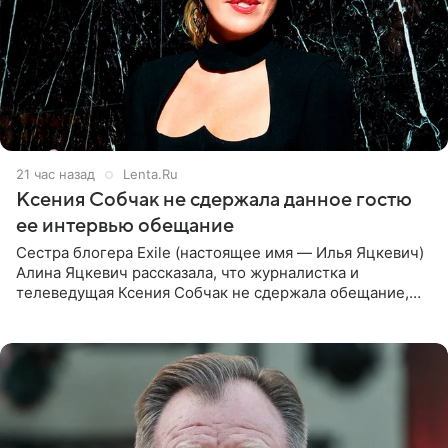
21 час назад
Lenta.Ru
Ксения Собчак не сдержала данное гостю
ее интервью обещание
Сестра блогера Exile (настоящее имя — Илья Яцкевич)
Алина Яцкевич рассказала, что журналистка и
телеведущая Ксения Собчак не сдержала обещание,
которое дала ему во время интервью с ним. Об этом она
заявила в