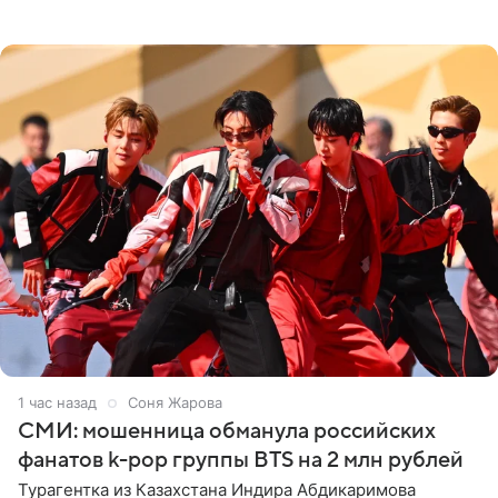
подробности сообщает «Абзац». Толпа поклонников
навалилась на
1 час назад
Соня Жарова
СМИ: мошенница обманула российских
фанатов k-pop группы BTS на 2 млн рублей
Турагентка из Казахстана Индира Абдикаримова