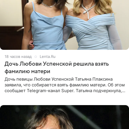
18 часов назад
Lenta.Ru
Дочь Любови Успенской решила взять
фамилию матери
Дочь певицы Любови Успенской Татьяна Плаксина
заявила, что собирается взять фамилию матери. Об этом
сообщает Telegram-канал Super. Татьяна подчеркнула,
что приняла решение о смене фамилии, поскольку
именно от