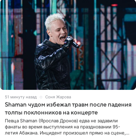
51 минуту назад
Соня Жарова
Shaman чудом избежал травм после падения
толпы поклонников на концерте
Певца Shaman (Ярослав Дронов) едва не задавили
фанаты во время выступления на праздновании 95-
летия Абакана. Инцидент произошел прямо на сцене,