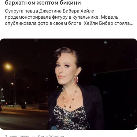
бархатном желтом бикини
Супруга певца Джастина Бибера Хейли
продемонстрирвала фигуру в купальнике. Модель
опубликовала фото в своем блоге. Хейли Бибер стояла
перед зеркалом в желтом крошечном бархатном
бикини, которое дополнила
2 часа назад
Соня Жарова