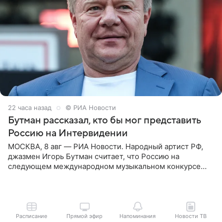
22 часа назад
© РИА Новости
Бутман рассказал, кто бы мог представить
Россию на Интервидении
МОСКВА, 8 авг — РИА Новости. Народный артист РФ,
джазмен Игорь Бутман считает, что Россию на
следующем международном музыкальном конкурсе
«Интервидение» могла бы представить молодая певица
Варвара Убель, так
Расписание
Прямой эфир
Напоминания
Новости ТВ