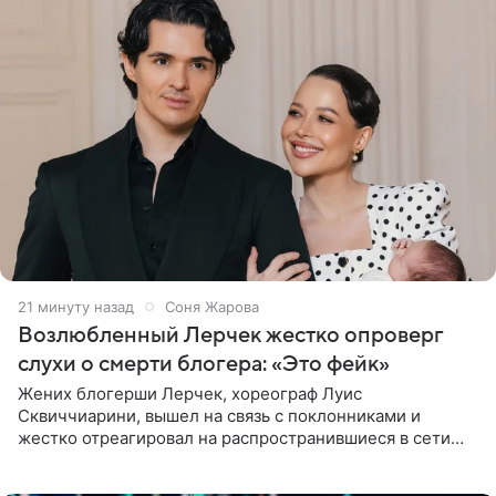
21 минуту назад
Соня Жарова
Возлюбленный Лерчек жестко опроверг
слухи о смерти блогера: «Это фейк»
Жених блогерши Лерчек, хореограф Луис
Сквиччиарини, вышел на связь с поклонниками и
жестко отреагировал на распространившиеся в сети
слухи о смерти Валерии Чекалиной. «Это фейк! Я в
шоке, что такие люди