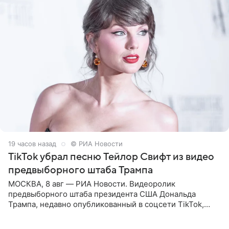
19 часов назад
© РИА Новости
TikTok убрал песню Тейлор Свифт из видео
предвыборного штаба Трампа
МОСКВА, 8 авг — РИА Новости. Видеоролик
предвыборного штаба президента США Дональда
Трампа, недавно опубликованный в соцсети TikTok,
остался без звуковой дорожки в виде песни August
(«Август») американской