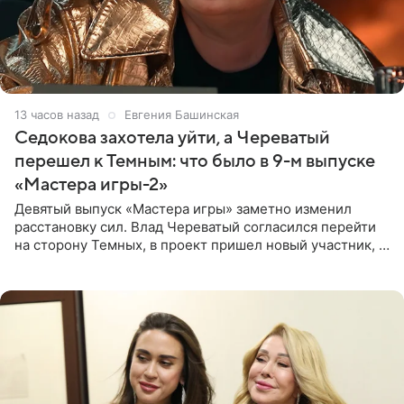
13 часов назад
Евгения Башинская
Седокова захотела уйти, а Череватый
перешел к Темным: что было в 9-м выпуске
«Мастера игры-2»
Девятый выпуск «Мастера игры» заметно изменил
расстановку сил. Влад Череватый согласился перейти
на сторону Темных, в проект пришел новый участник, а
Курбан Омаров и Анна Седокова оказались под таким
давлением.