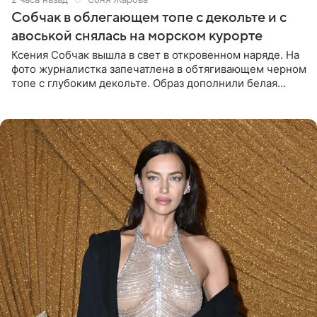
Собчак в облегающем топе с декольте и с
авоськой снялась на морском курорте
Ксения Собчак вышла в свет в откровенном наряде. На
фото журналистка запечатлена в обтягивающем черном
топе с глубоким декольте. Образ дополнили белая
юбка-миди, вьетнамки на платформе и соломенная
шляпа.