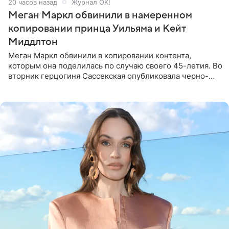
20 часов назад
Журнал OK!
Меган Маркл обвинили в намеренном
копировании принца Уильяма и Кейт
Миддлтон
Меган Маркл обвинили в копировании контента,
которым она поделилась по случаю своего 45-летия. Во
вторник герцогиня Сассекская опубликовала черно-
белую фотографию, на которой она прыгает в бассейн с
воздушными