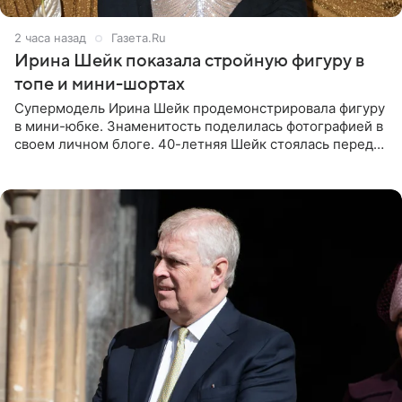
2 часа назад
Газета.Ru
Ирина Шейк показала стройную фигуру в
топе и мини-шортах
Супермодель Ирина Шейк продемонстрировала фигуру
в мини-юбке. Знаменитость поделилась фотографией в
своем личном блоге. 40-летняя Шейк стоялась перед
зеркалом в черном топе с кружевом, который
дополнила