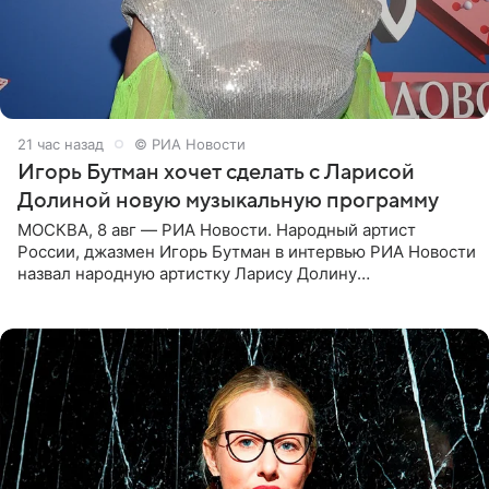
21 час назад
© РИА Новости
Игорь Бутман хочет сделать с Ларисой
Долиной новую музыкальную программу
МОСКВА, 8 авг — РИА Новости. Народный артист
России, джазмен Игорь Бутман в интервью РИА Новости
назвал народную артистку Ларису Долину
великолепной певицей и рассказал о желании сделать с
ней новую совместную