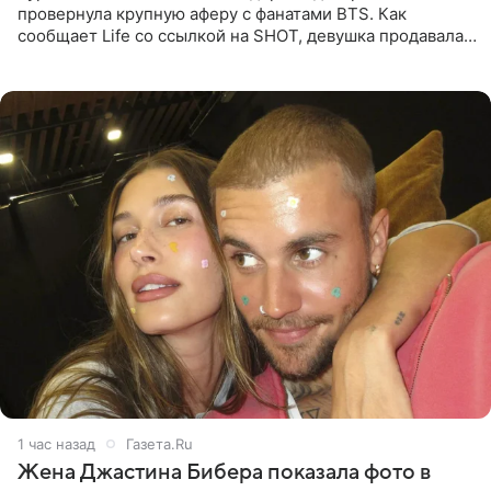
провернула крупную аферу с фанатами BTS. Как
сообщает Life со ссылкой на SHOT, девушка продавала
поддельные туры на концерт группы в Пусане. По
данным издания,
1 час назад
Газета.Ru
Жена Джастина Бибера показала фото в