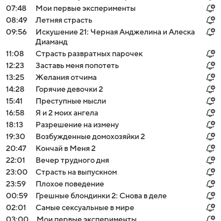
07:48
Мои первые эксперименты
08:49
Летняя страсть
09:56
Искушение 21: Черная Анджелина и Алеска
Диаманд
11:08
Страсть развратных парочек
12:23
Заставь меня попотеть
13:25
Желания отчима
14:28
Горячие девочки 2
15:41
Преступные мысли
16:58
Я и 2 моих ангела
18:13
Разрешение на измену
19:30
Возбужденные домохозяйки 2
20:47
Кончай в Меня 2
22:01
Вечер трудного дня
23:00
Страсть на выпускном
23:59
Плохое поведение
00:59
Грешные блондинки 2: Снова в деле
02:01
Самые сексуальные в мире
03:00
Мои первые эксперименты