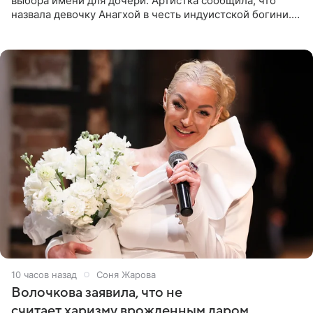
выбора имени для дочери. Артистка сообщила, что
назвала девочку Анагхой в честь индуистской богини.
При этом исполнительница скрывала это имя от
поклонников
10 часов назад
Соня Жарова
Волочкова заявила, что не
считает харизму врожденным даром