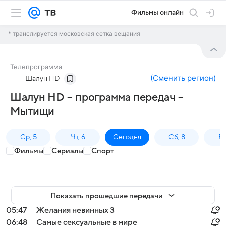
Фильмы онлайн
* транслируется московская сетка вещания
Телепрограмма
(
Сменить регион
)
Шалун HD
Шалун HD – программа передач –
Мытищи
Ср, 5
Чт, 6
Сегодня
Сб, 8
Вс
Фильмы
Сериалы
Спорт
Показать прошедшие передачи
05:47
Желания невинных 3
06:48
Самые сексуальные в мире