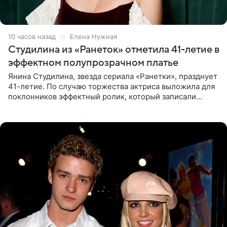
10 часов назад
Елена Нужная
Студилина из «Ранеток» отметила 41-летие в
эффектном полупрозрачном платье
Янина Студилина, звезда сериала «Ранетки», празднует
41-летие. По случаю торжества актриса выложила для
поклонников эффектный ролик, который записали
прошлой ночью. В кадре артистка предстала в
вечернем