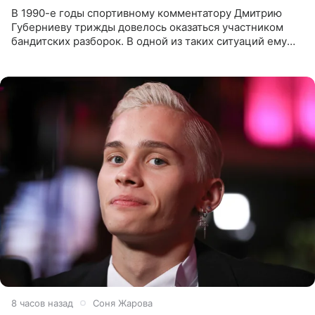
В 1990-е годы спортивному комментатору Дмитрию
Губерниеву трижды довелось оказаться участником
бандитских разборок. В одной из таких ситуаций ему
выдали тяжелый предмет и приказали вступить в драку,
однако он
8 часов назад
Соня Жарова