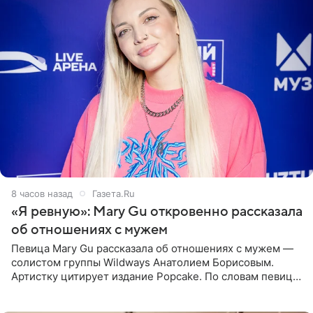
8 часов назад
Газета.Ru
«Я ревную»: Mary Gu откровенно рассказала
об отношениях с мужем
Певица Mary Gu рассказала об отношениях с мужем —
солистом группы Wildways Анатолием Борисовым.
Артистку цитирует издание Popcake. По словам певицы,
залог любви — это принять недостатки другого
человека. Также