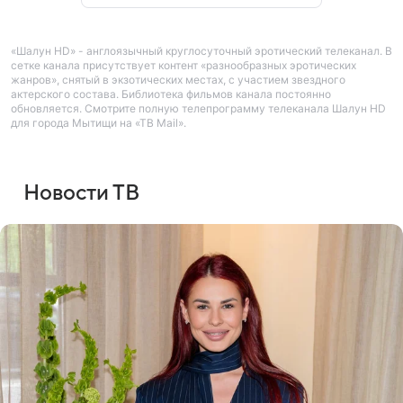
«Шалун HD» - англоязычный круглосуточный эротический телеканал. В
сетке канала присутствует контент «разнообразных эротических
жанров», снятый в экзотических местах, с участием звездного
актерского состава. Библиотека фильмов канала постоянно
обновляется. Смотрите полную телепрограмму телеканала Шалун HD
для города Мытищи на «ТВ Mail».
Новости ТВ