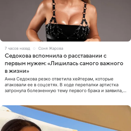
7 часов назад
Соня Жарова
Седокова вспомнила о расставании с
первым мужем: «Лишилась самого важного
в жизни»
Анна Седокова резко ответила хейтерам, которые
атаковали ее в соцсетях. В ходе перепалки артистка
затронула болезненную тему первого брака и заявила,
что чужие судьбы — не ее зона ответственности. От
Валентина