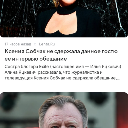
17 часов назад
Lenta.Ru
Ксения Собчак не сдержала данное гостю
ее интервью обещание
Сестра блогера Exile (настоящее имя — Илья Яцкевич)
Алина Яцкевич рассказала, что журналистка и
телеведущая Ксения Собчак не сдержала обещание,
которое дала ему во время интервью с ним. Об этом она
заявила в