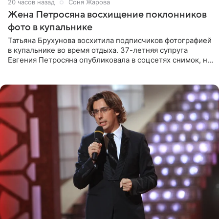
20 часов назад
Соня Жарова
Жена Петросяна восхищение поклонников
фото в купальнике
Татьяна Брухунова восхитила подписчиков фотографией
в купальнике во время отдыха. 37-летняя супруга
Евгения Петросяна опубликовала в соцсетях снимок, на
котором позирует у бассейна в белоснежном монокини
с