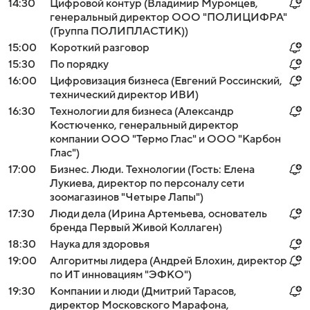
14:30
Цифровой контур (Владимир Муромцев,
генеральный директор ООО "ПОЛИЦИФРА"
(Группа ПОЛИПЛАСТИК))
15:00
Короткий разговор
15:30
По порядку
16:00
Цифровизация бизнеса (Евгений Россинский,
технический директор ИВИ)
16:30
Технологии для бизнеса (Александр
Костюченко, генеральный директор
компании ООО "Термо Глас" и ООО "Карбон
Глас")
17:00
Бизнес. Люди. Технологии (Гость: Елена
Лукиева, директор по персоналу сети
зоомагазинов "Четыре Лапы")
17:30
Люди дела (Ирина Артемьева, основатель
бренда Первый Живой Коллаген)
18:30
Наука для здоровья
19:00
Алгоритмы лидера (Андрей Блохин, директор
по ИТ инновациям "ЭФКО")
19:30
Компании и люди (Дмитрий Тарасов,
директор Московского Марафона,