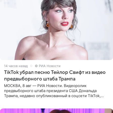
14 часов назад
© РИА Новости
TikTok убрал песню Тейлор Свифт из видео
предвыборного штаба Трампа
МОСКВА, 8 авг — РИА Новости. Видеоролик
предвыборного штаба президента США Дональда
Трампа, недавно опубликованный в соцсети TikTok,
остался без звуковой дорожки в виде песни August
(«Август») американской