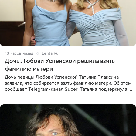
13 часов назад
Lenta.Ru
Дочь Любови Успенской решила взять
фамилию матери
Дочь певицы Любови Успенской Татьяна Плаксина
заявила, что собирается взять фамилию матери. Об этом
сообщает Telegram-канал Super. Татьяна подчеркнула,
что приняла решение о смене фамилии, поскольку
именно от