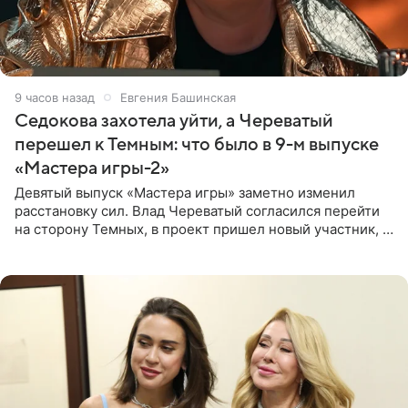
9 часов назад
Евгения Башинская
Седокова захотела уйти, а Череватый
перешел к Темным: что было в 9-м выпуске
«Мастера игры-2»
Девятый выпуск «Мастера игры» заметно изменил
расстановку сил. Влад Череватый согласился перейти
на сторону Темных, в проект пришел новый участник, а
Курбан Омаров и Анна Седокова оказались под таким
давлением.