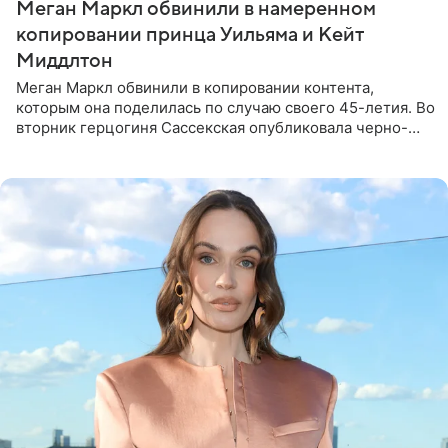
Меган Маркл обвинили в намеренном
копировании принца Уильяма и Кейт
Миддлтон
Меган Маркл обвинили в копировании контента,
которым она поделилась по случаю своего 45-летия. Во
вторник герцогиня Сассекская опубликовала черно-
белую фотографию, на которой она прыгает в бассейн с
воздушными