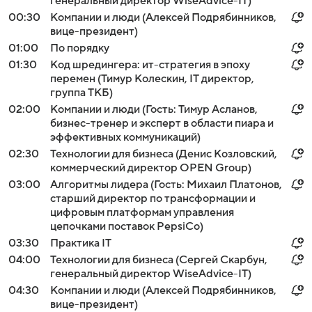
генеральный директор WiseAdvice-IT)
00:30
Компании и люди (Алексей Подрябинников,
вице-президент)
01:00
По порядку
01:30
Код шредингера: ит-стратегия в эпоху
перемен (Тимур Колескин, IT директор,
группа ТКБ)
02:00
Компании и люди (Гость: Тимур Асланов,
бизнес-тренер и эксперт в области пиара и
эффективных коммуникаций)
02:30
Технологии для бизнеса (Денис Козловский,
коммерческий директор OPEN Group)
03:00
Алгоритмы лидера (Гость: Михаил Платонов,
старший директор по трансформации и
цифровым платформам управления
цепочками поставок PepsiCo)
03:30
Практика IT
04:00
Технологии для бизнеса (Сергей Скарбун,
генеральный директор WiseAdvice-IT)
04:30
Компании и люди (Алексей Подрябинников,
вице-президент)