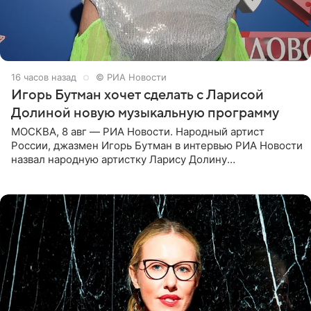
16 часов назад
© РИА Новости
Игорь Бутман хочет сделать с Ларисой
Долиной новую музыкальную программу
МОСКВА, 8 авг — РИА Новости. Народный артист
России, джазмен Игорь Бутман в интервью РИА Новости
назвал народную артистку Ларису Долину
великолепной певицей и рассказал о желании сделать с
ней новую совместную