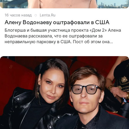
16 часов назад
Lenta.Ru
Алену Водонаеву оштрафовали в США
Блогерша и бывшая участница проекта «Дом 2» Алена
Водонаева рассказала, что ее оштрафовали за
неправильную парковку в США. Пост об этом она
опубликовала в своем Telegram-канале. Она заявила,
что во время отдыха