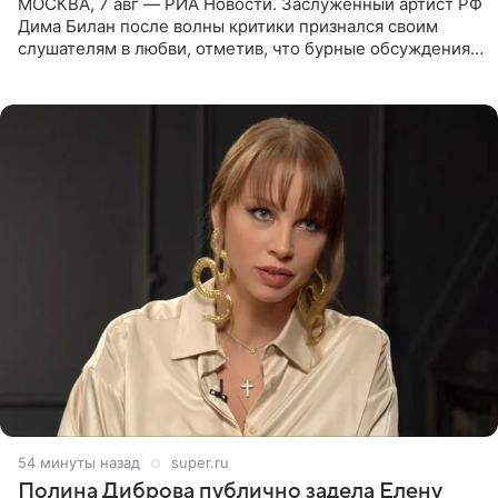
МОСКВА, 7 авг — РИА Новости. Заслуженный артист РФ
Дима Билан после волны критики признался своим
слушателям в любви, отметив, что бурные обсуждения
запустили процесс поиска смыслов, возможностей и
глубин. В
54 минуты назад
super.ru
Полина Диброва публично задела Елену