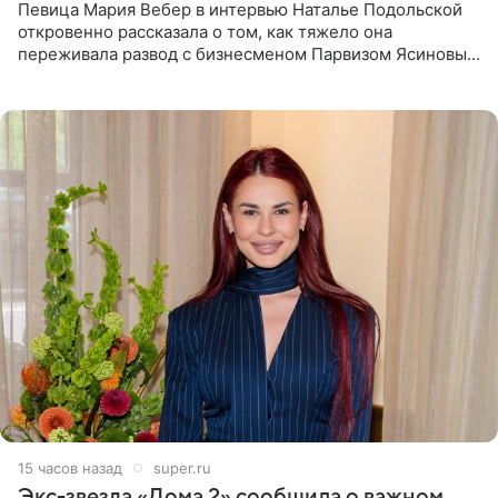
Певица Мария Вебер в интервью Наталье Подольской
откровенно рассказала о том, как тяжело она
переживала развод с бизнесменом Парвизом Ясиновым.
Артистка призналась, что измена бывшего супруга стала
для нее
15 часов назад
super.ru
Экс-звезда «Дома 2» сообщила о важном