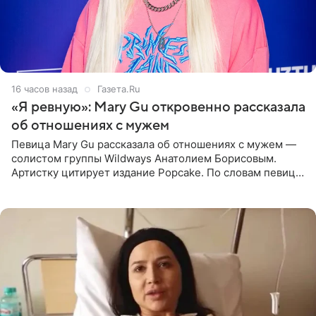
16 часов назад
Газета.Ru
«Я ревную»: Mary Gu откровенно рассказала
об отношениях с мужем
Певица Mary Gu рассказала об отношениях с мужем —
солистом группы Wildways Анатолием Борисовым.
Артистку цитирует издание Popcake. По словам певицы,
залог любви — это принять недостатки другого
человека. Также