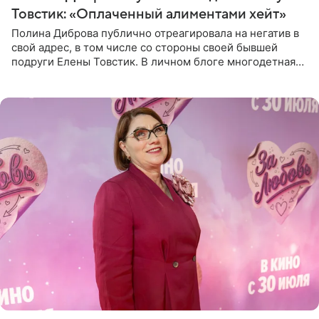
Товстик: «Оплаченный алиментами хейт»
Полина Диброва публично отреагировала на негатив в
свой адрес, в том числе со стороны своей бывшей
подруги Елены Товстик. В личном блоге многодетная
мама дала понять, что считает экс‑супругу Романа
Товстика