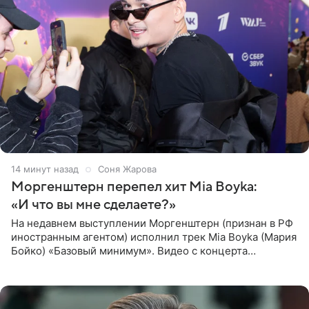
14 минут назад
Соня Жарова
Моргенштерн перепел хит Mia Boyka:
«И что вы мне сделаете?»
На недавнем выступлении Моргенштерн (признан в РФ
иностранным агентом) исполнил трек Mia Boyka (Мария
Бойко) «Базовый минимум». Видео с концерта
опубликовала Алена Жигалова в своем Telegram-
канале. «Доброе утро