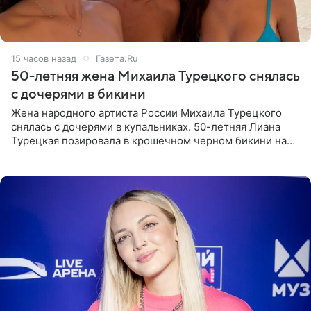
15 часов назад
Газета.Ru
50-летняя жена Михаила Турецкого снялась
с дочерями в бикини
Жена народного артиста России Михаила Турецкого
снялась с дочерями в купальниках. 50-летняя Лиана
Турецкая позировала в крошечном черном бикини на
пляже в Италии. Ее старшая дочь Сарина для отдыха
выбрала бандо