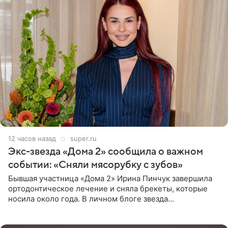
12 часов назад
super.ru
Экс-звезда «Дома 2» сообщила о важном
событии: «Сняли мясорубку с зубов»
Бывшая участница «Дома 2» Ирина Пинчук завершила
ортодонтическое лечение и сняла брекеты, которые
носила около года. В личном блоге звезда
опубликовала видео из кабинета стоматолога, где
показала процесс снятия