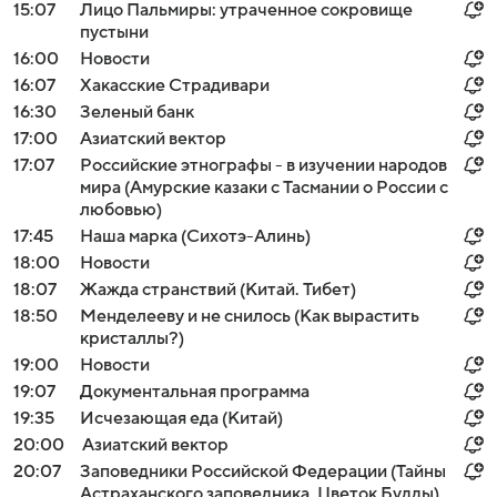
15:07
Лицо Пальмиры: утраченное сокровище
пустыни
16:00
Новости
16:07
Хакасские Страдивари
16:30
Зеленый банк
17:00
Азиатский вектор
17:07
Российские этнографы - в изучении народов
мира (Амурские казаки с Тасмании о России с
любовью)
17:45
Наша марка (Сихотэ-Алинь)
18:00
Новости
18:07
Жажда странствий (Китай. Тибет)
18:50
Менделееву и не снилось (Как вырастить
кристаллы?)
19:00
Новости
19:07
Документальная программа
19:35
Исчезающая еда (Китай)
20:00
Азиатский вектор
20:07
Заповедники Российской Федерации (Тайны
Астраханского заповедника. Цветок Будды)