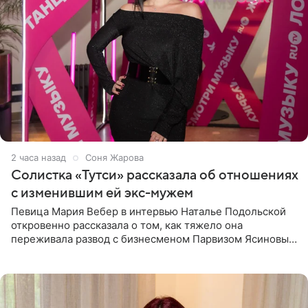
2 часа назад
Соня Жарова
Солистка «Тутси» рассказала об отношениях
с изменившим ей экс-мужем
Певица Мария Вебер в интервью Наталье Подольской
откровенно рассказала о том, как тяжело она
переживала развод с бизнесменом Парвизом Ясиновым.
Артистка призналась, что измена бывшего супруга стала
для нее