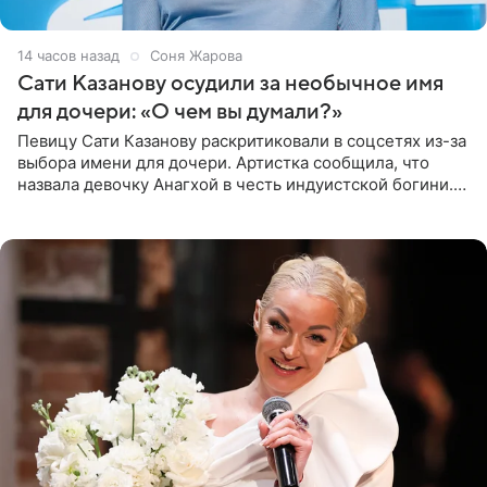
14 часов назад
Соня Жарова
Сати Казанову осудили за необычное имя
для дочери: «О чем вы думали?»
Певицу Сати Казанову раскритиковали в соцсетях из-за
выбора имени для дочери. Артистка сообщила, что
назвала девочку Анагхой в честь индуистской богини.
При этом исполнительница скрывала это имя от
поклонников