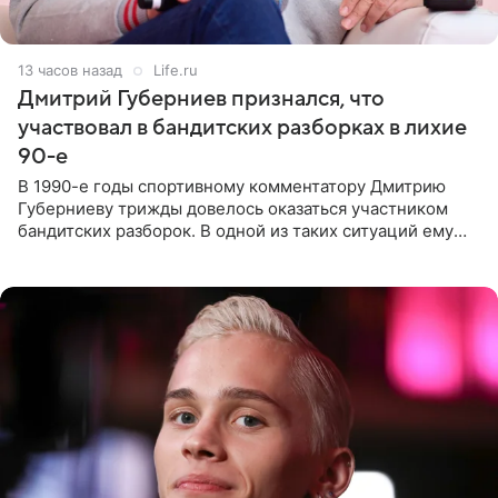
13 часов назад
Life.ru
Дмитрий Губерниев признался, что
участвовал в бандитских разборках в лихие
90-е
В 1990-е годы спортивному комментатору Дмитрию
Губерниеву трижды довелось оказаться участником
бандитских разборок. В одной из таких ситуаций ему
выдали тяжелый предмет и приказали вступить в драку,
однако он