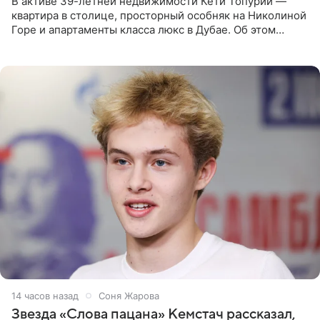
В активе 39-летней недвижимости Кети Топурии —
квартира в столице, просторный особняк на Николиной
Горе и апартаменты класса люкс в Дубае. Об этом
сообщает Telegram-канал «Звездач» в рубрике «По
домам». По
14 часов назад
Соня Жарова
Звезда «Слова пацана» Кемстач рассказал,