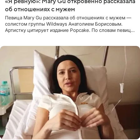
«Я ревную»: Mary Gu откровенно рассказала
об отношениях с мужем
Певица Mary Gu рассказала об отношениях с мужем —
солистом группы Wildways Анатолием Борисовым.
Артистку цитирует издание Popcake. По словам певицы,
залог любви — это принять недостатки другого
человека. Также