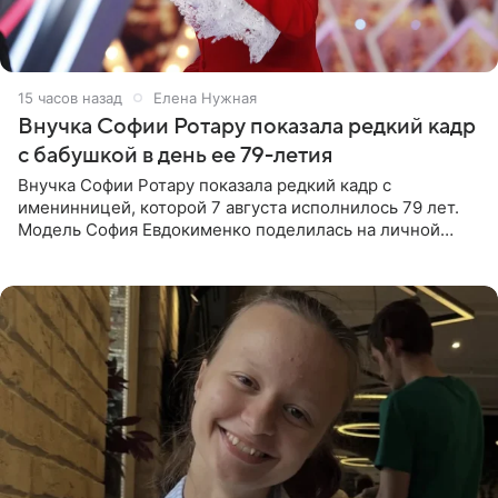
15 часов назад
Елена Нужная
Внучка Софии Ротару показала редкий кадр
с бабушкой в день ее 79-летия
Внучка Софии Ротару показала редкий кадр с
именинницей, которой 7 августа исполнилось 79 лет.
Модель София Евдокименко поделилась на личной
странице в социальной сети фотографией знаменитой
бабушки. На снимке