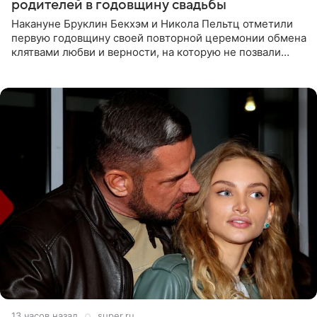
родителей в годовщину свадьбы
Накануне Бруклин Бекхэм и Никола Пельтц отметили
первую годовщину своей повторной церемонии обмена
клятвами любви и верности, на которую не позвали
никого из клана Бекхэм. По словам инсайдеров, пара
считает это
13 часов назад
super.ru