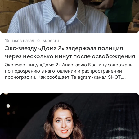
15 часов назад
super.ru
Экс‑звезду «Дома 2» задержала полиция
через несколько минут после освобождения
Экс‑участницу «Дома 2» Анастасию Брагину задержали
по подозрению в изготовлении и распространении
порнографии. Как сообщает Telegram-канал SHOT,
девушка может оказаться в СИЗО. Следствие
ходатайствует об