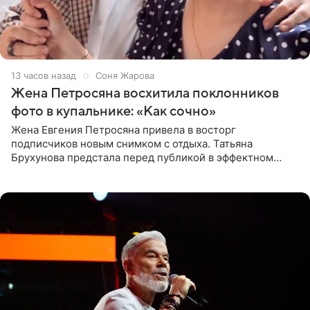
13 часов назад
Соня Жарова
Жена Петросяна восхитила поклонников
фото в купальнике: «Как сочно»
Жена Евгения Петросяна привела в восторг
подписчиков новым снимком с отдыха. Татьяна
Брухунова предстала перед публикой в эффектном
черно-сиреневом монокини, позируя прямо в бассейне.
«Ох, как сочно», «Татьяна,