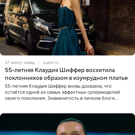
38 минут назад
super.ru
55-летняя Клаудия Шиффер восхитила
поклонников образом в изумрудном платье
55-летняя Клаудия Шиффер вновь доказала, что
остаётся одной из самых эффектных супермоделей
своего поколения. Знаменитость в личном блоге
поделилась фотографиями с недавней свадьбы, где
появилась в роли гостьи,