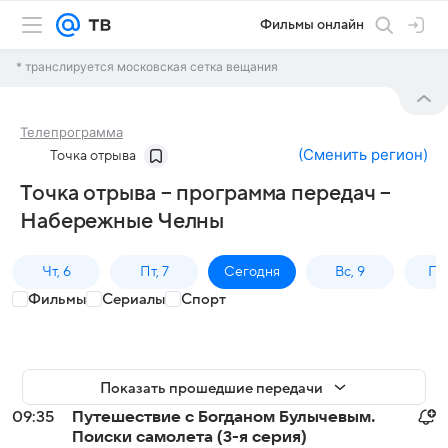
Фильмы онлайн
* транслируется московская сетка вещания
Телепрограмма
(
Сменить регион
)
Точка отрыва
Точка отрыва – программа передач –
Набережные Челны
Чт, 6
Пт, 7
Сегодня
Вс, 9
Пн,
Фильмы
Сериалы
Спорт
Показать прошедшие передачи
09:35
Путешествие с Богданом Булычевым.
Поиски самолета (3-я серия)