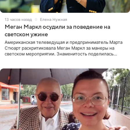
13 часов назад
Елена Нужная
Меган Маркл осудили за поведение на
светском ужине
Американская телеведущая и предприниматель Марта
Стюарт раскритиковала Меган Маркл за манеры на
светском мероприятии. Знаменитость поделилась
деталями личной встречи с герцогиней Сассекской,
пишет PageSix. По